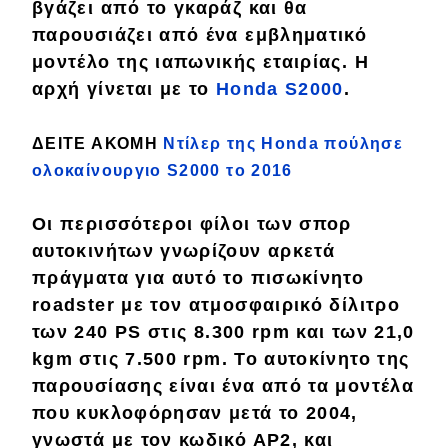
βγάζει
από το γκαράζ
και θα
Απόψεις
παρουσιάζει από ένα εμβληματικό
μοντέλο της ιαπωνικής εταιρίας. Η
αρχή γίνεται με το
Honda S2000
.
Test Drive
ΔΕΙΤΕ ΑΚΟΜΗ
Ντίλερ της Honda πούλησε
Δοκιμή
ολοκαίνουργιο S2000 το 2016
Αποστολή
Οι περισσότεροι φίλοι των
σπορ
Συγκρίνουμε
αυτοκινήτων
γνωρίζουν αρκετά
πράγματα για αυτό το πισωκίνητο
Αγώνες
roadster
με τον ατμοσφαιρικό δίλιτρο
των
240 PS
στις
8.300 rpm
και των
21,0
Formula 1
kgm
στις
7.500 rpm
. Το αυτοκίνητο της
WRC
παρουσίασης είναι ένα από τα μοντέλα
που κυκλοφόρησαν μετά το 2004,
Motorsport
γνωστά με τον κωδικό ΑΡ2, και