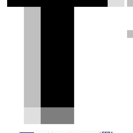
εταιρίας.
Αλέξης Γαλανόπουλος |
26.04.2017