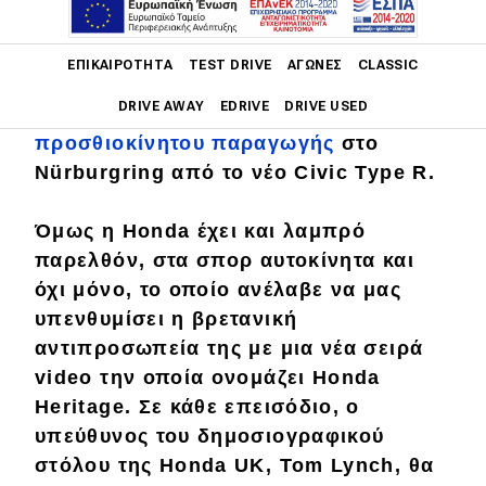
Main navigation
Αυτές τις μέρες το όνομα της Honda
ΕΠΙΚΑΙΡΌΤΗΤΑ
TEST DRIVE
ΑΓΏΝΕΣ
CLASSIC
αναφέρεται κυρίως με αφορμή την
DRIVE AWAY
EDRIVE
DRIVE USED
επανακατάκτηση του
ρεκόρ
προσθιοκίνητου παραγωγής
στο
Main navigation
Nürburgring από το νέο Civic Type R.
Επικαιρότητα
Νέα μοντέλα
Όμως η Honda έχει και
λαμπρό
παρελθόν
, στα σπορ αυτοκίνητα και
Πρωτότυπα
όχι μόνο, το οποίο ανέλαβε να μας
Ελλάδα
υπενθυμίσει
η βρετανική
αντιπροσωπεία της με μια νέα σειρά
Κόσμος
video την οποία ονομάζει
Honda
Τεχνολογία
Heritage
. Σε κάθε επεισόδιο, ο
υπεύθυνος του δημοσιογραφικού
Ασφάλεια
στόλου της Honda UK,
Tom Lynch
, θα
Αγορά