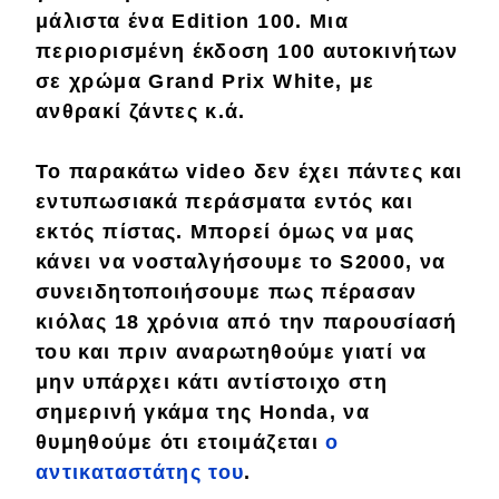
μάλιστα ένα
Edition 100
. Μια
περιορισμένη έκδοση
100 αυτοκινήτων
Eco
σε χρώμα
Grand Prix White
, με
Νέα
ανθρακί ζάντες κ.ά.
Τεχνολογία
Το παρακάτω
video
δεν έχει
πάντες
και
Mobility
εντυπωσιακά περάσματα εντός και
εκτός
πίστας
. Μπορεί όμως να μας
Σταθμοί φόρτισης
κάνει να
νοσταλγήσουμε
το S2000, να
συνειδητοποιήσουμε
πως πέρασαν
Classic
κιόλας 18 χρόνια
από την παρουσίασή
του και πριν
αναρωτηθούμε
γιατί να
Νέα
μην υπάρχει κάτι αντίστοιχο στη
Παρουσιάσεις
σημερινή
γκάμα της
Honda
, να
θυμηθούμε ότι ετοιμάζεται
ο
αντικαταστάτης του
.
DRIVE Away