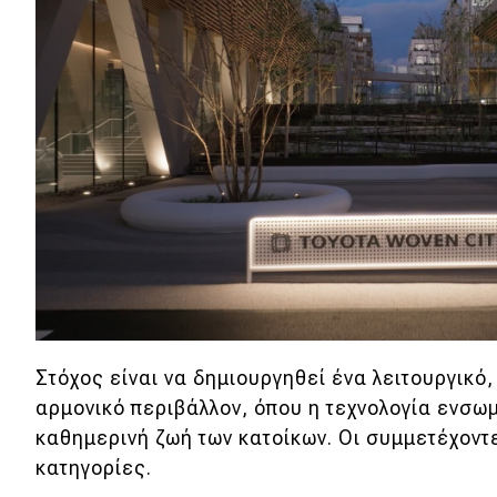
Αγώνες
Formula 1
WRC
Motorsport
Eco
Νέα
Τεχνολογία
Mobility
Στόχος είναι να δημιουργηθεί ένα λειτουργικό,
Σταθμοί φόρτισης
αρμονικό περιβάλλον, όπου η τεχνολογία ενσω
καθημερινή ζωή των κατοίκων. Οι συμμετέχοντ
κατηγορίες.
Classic