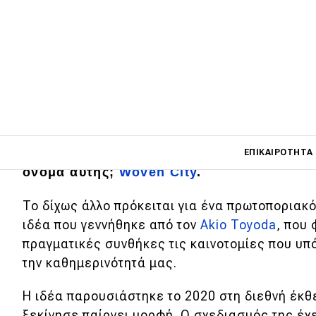
Στους πρόποδες του Όρους Fuji, εκεί όπο
εργοστάσιο Higashi-Fuji της Toyota, η
ιαπ
πρωτοφανές. Να «υφάνει» μια ολόκληρη π
Main navigati
κοινότητα που θα λειτουργεί ως εργαστήρι
ΕΠΙΚΑΙΡΌΤΗΤΑ
όνομα αυτής;
Woven City
.
To δίχως άλλο πρόκειται για ένα πρωτοποριακό
Main navigation
Επικαιρότητα
ιδέα που γεννήθηκε από τον
Akio Toyoda
, που 
πραγματικές συνθήκες τις καινοτομίες που υπό
Νέα μοντέλα
την καθημερινότητά μας.
Πρωτότυπα
Η ιδέα παρουσιάστηκε το 2020 στη διεθνή έκθ
Ελλάδα
ξεκίνησε παίρνει μορφή. Ο σχεδιασμός της έχε