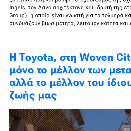
Ingels, τον Δανό αρχιτέκτονα και ιδρυτή της ετ
Κόσμος
Group), η οποία είναι γνωστή για τα τολμηρά κ
Τεχνολογία
συνδυάζουν βιωσιμότητα, λειτουργικότητα και 
Ασφάλεια
Αγορά
Απόψεις
H Toyota, στη Woven Cit
μόνο το μέλλον των μετ
Test Drive
αλλά το μέλλον του ίδιο
Δοκιμή
ζωής μας
Αποστολή
Συγκρίνουμε