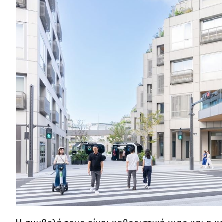
Συμβουλές
ΚΤΕΟ
Οδική βοήθεια
eDRIVE
DRIVE USED