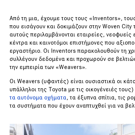
Νέα
Από τη μια, έχουμε τους τους «Inventors», το
Παρουσιάσεις
που εισάγουν και δοκιμάζουν στην Woven City τ
αυτούς περιλαμβάνονται εταιρείες, νεοφυείς 
DRIVE Away
κέντρα και καινοτόμοι επιστήμονες που αξιοπο
εργαστήριο. Οι Inventors παρακολουθούν τη χρ
MOTO
συλλέγουν δεδομένα και προχωρούν σε βελτιώσ
την εμπειρία των «Weavers».
Μεταχειρισμένο
Οι Weavers (υφαντές) είναι ουσιαστικά οι κάτο
Οδηγός αγοράς
υπάλληλοι της Toyota με τις οικογένειές τους
τα αυτόνομα οχήματα
, τα έξυπνα σπίτια, τις ρ
Συμβουλές
τα συστήματα που έχουν αναπτυχθεί για να βελ
Χρηστικά