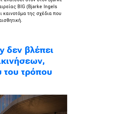
αιρείας BIG (Bjarke Ingels
αι καινοτόμα της σχέδια που
αισθητική.
y δεν βλέπει
ακινήσεων,
υ του τρόπου