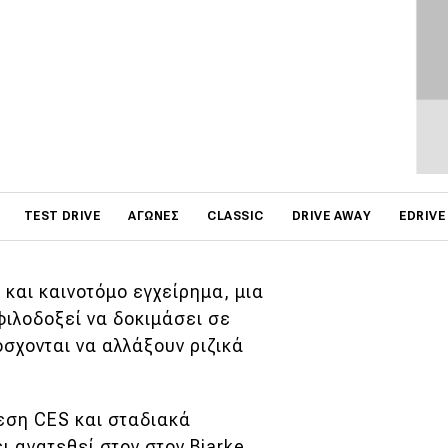
υ άλλοτε λειτουργούσε το
ωνική φίρμα
επιχειρεί κάτι
όλη από την αρχή, μια
on
ο τεχνολογίας. Και το
TEST DRIVE
ΑΓΏΝΕΣ
CLASSIC
DRIVE AWAY
EDRIVE
 και καινοτόμο εγχείρημα, μια
φιλοδοξεί να δοκιμάσει σε
σχονται να αλλάξουν ριζικά
εση CES και σταδιακά
ι ανατεθεί στον στον Bjarke