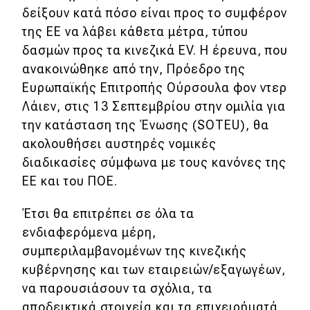
δείξουν κατά πόσο είναι προς το συμφέρον
MOTO
της ΕΕ να λάβει κάθετα μέτρα, τύπου
δασμών προς τα κινεζικά EV. Η έρευνα, που
Μεταχειρισμένο
ανακοινώθηκε από την, Πρόεδρο της
Ευρωπαϊκής Επιτροπής Ούρσουλα φον ντερ
Οδηγός αγοράς
Λάιεν, στις 13 Σεπτεμβρίου στην ομιλία για
την κατάσταση της Ένωσης (SOTEU), θα
Συμβουλές
ακολουθήσει αυστηρές νομικές
διαδικασίες σύμφωνα με τους κανόνες της
Χρηστικά
ΕΕ και του ΠΟΕ.
Συμβουλές
Έτσι θα επιτρέπει σε όλα τα
ενδιαφερόμενα μέρη,
ΚΤΕΟ
συμπεριλαμβανομένων της κινεζικής
Οδική βοήθεια
κυβέρνησης και των εταιρειών/εξαγωγέων,
να παρουσιάσουν τα σχόλια, τα
αποδεικτικά στοιχεία και τα επιχειρήματά