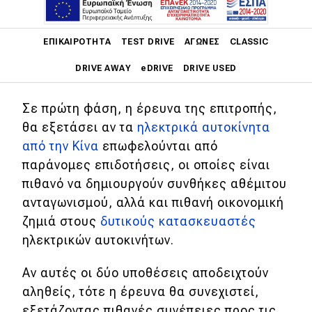
Εδώ και περίπου ένα μήνα έχουν γίνει
Main navigation
γνωστές οι προθέσεις τις ΕΕ για
ΕΠΙΚΑΙΡΌΤΗΤΑ
TEST DRIVE
ΑΓΏΝΕΣ
CLASSIC
έρευνα γύρω από τις επιδοτήσεις που
DRIVE AWAY
eDRIVE
DRIVE USED
αφορούν τα κινεζικά EV.
Main navigation
Σε πρώτη φάση, η έρευνα της επιτροπής,
Επικαιρότητα
θα εξετάσει αν τα
ηλεκτρικά αυτοκίνητα
από την Κίνα
επωφελούνται από
Νέα μοντέλα
παράνομες επιδοτήσεις, οι οποίες είναι
Πρωτότυπα
πιθανό να δημιουργούν συνθήκες αθέμιτου
Ελλάδα
ανταγωνισμού, αλλά και πιθανή οικονομική
ζημιά στους
δυτικούς κατασκευαστές
Κόσμος
ηλεκτρικών αυτοκινήτων.
Τεχνολογία
Αν αυτές οι δύο υποθέσεις αποδειχτούν
Ασφάλεια
αληθείς, τότε η έρευνα θα συνεχιστεί,
Αγορά
εξετάζοντας πιθανές συνέπειες προς τις