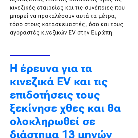
κινεζικές εταιρείες και τις συνέπειες που
Απόψεις
μπορεί να προκαλέσουν αυτά τα μέτρα,
τόσο στους κατασκευαστές, όσο και τους
Test Drive
αγοραστές κινεζικών EV στην Ευρώπη.
Δοκιμή
Αποστολή
Η έρευνα για τα
Συγκρίνουμε
κινεζικά EV και τις
επιδοτήσεις τους
Αγώνες
ξεκίνησε χθες και θα
Formula 1
ολοκληρωθεί σε
WRC
Motorsport
διάστημα 13 μηνών