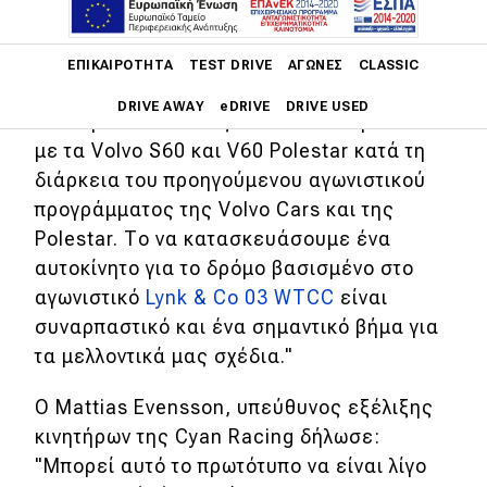
έλαβαν χώρα στην Ισπανία.
Main navigation
Ο Henrik Fries, επικεφαλής έρευνας και
ΕΠΙΚΑΙΡΌΤΗΤΑ
TEST DRIVE
ΑΓΏΝΕΣ
CLASSIC
εξέλιξης στην Cyan Racing δήλωσε:
DRIVE AWAY
eDRIVE
DRIVE USED
"Κάναμε αυτό το ταξίδι και στο παρελθόν
με τα Volvo S60 και V60 Polestar κατά τη
Main navigation
διάρκεια του προηγούμενου αγωνιστικού
Επικαιρότητα
προγράμματος της Volvo Cars και της
Νέα μοντέλα
Polestar. Το να κατασκευάσουμε ένα
αυτοκίνητο για το δρόμο βασισμένο στο
Πρωτότυπα
αγωνιστικό
Lynk & Co 03 WTCC
είναι
Ελλάδα
συναρπαστικό και ένα σημαντικό βήμα για
Κόσμος
τα μελλοντικά μας σχέδια."
Τεχνολογία
Ο Mattias Evensson, υπεύθυνος εξέλιξης
κινητήρων της Cyan Racing δήλωσε:
Ασφάλεια
"Μπορεί αυτό το πρωτότυπο να είναι λίγο
Αγορά