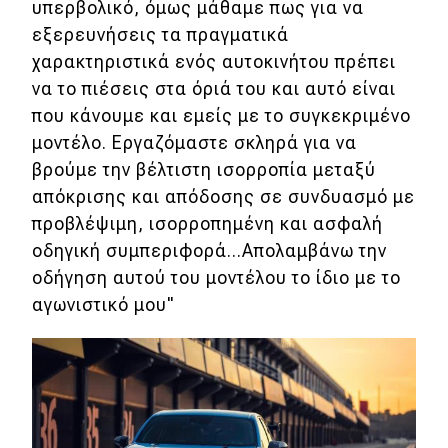
υπερβολικό, όμως μάθαμε πως για να
Απόψεις
εξερευνήσεις τα πραγματικά
χαρακτηριστικά ενός αυτοκινήτου πρέπει
να το πιέσεις στα όριά του και αυτό είναι
Test Drive
που κάνουμε και εμείς με το συγκεκριμένο
μοντέλο. Εργαζόμαστε σκληρά για να
Δοκιμή
βρούμε την βέλτιστη ισορροπία μεταξύ
Αποστολή
απόκρισης και απόδοσης σε συνδυασμό με
προβλέψιμη, ισορροπημένη και ασφαλή
Συγκρίνουμε
οδηγική συμπεριφορά...Απολαμβάνω την
οδήγηση αυτού του μοντέλου το ίδιο με το
Αγώνες
αγωνιστικό μου"
Formula 1
WRC
Motorsport