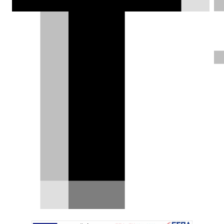
Θάνος Παππάς |
13.03.2019
ΦΩΤΟΓΡΑΦΙΕΣ
Η Cyan Racing (πρώην Polestar
Racing) δημοσίευσε ένα video με
πλάνα από τις δοκιμές εξέλιξης
του
Lynk & Co 03 Cyan Concept
που