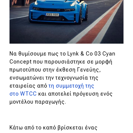
Eco
Νέα
Τεχνολογία
Mobility
Να θυμίσουμε πως το Lynk & Co 03 Cyan
Concept που παρουσιάστηκε σε μορφή
Σταθμοί φόρτισης
πρωτοτύπου στην έκθεση Γενεύης,
ενσωματώνει την τεχνογνωσία της
Classic
εταιρείας από
τη συμμετοχή της
στο WTCC
και αποτελεί πρόγευση ενός
Νέα
μοντέλου παραγωγής.
Παρουσιάσεις
Κάτω από το καπό βρίσκεται ένας
DRIVE Away