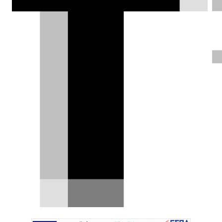
τουρμπίνες να απογειώνουν την
απόδοση στους 2.000 ίππους.
Δημήτρης Σαμπαζιώτης |
10.10.2024