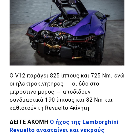
Eco
Νέα
Τεχνολογία
Mobility
Σταθμοί φόρτισης
Ο V12 παράγει 825 ίππους και 725 Nm, ενώ
οι ηλεκτροκινητήρες — οι δύο στο
Classic
μπροστινό μέρος — αποδίδουν
Νέα
συνδυαστικά 190 ίππους και 82 Nm και
καθιστούν τη Revuelto 4κίνητη.
Παρουσιάσεις
ΔΕΙΤΕ ΑΚΟΜΗ
Ο ήχος της Lamborghini
Revuelto ανασταίνει και νεκρούς
DRIVE Away