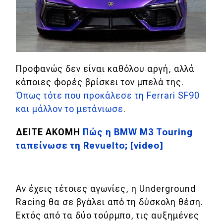
eDRIVE
DRIVE USED
Προφανώς δεν είναι καθόλου αργή, αλλά
κάποιες φορές βρίσκει τον μπελά της.
Όπως τότε που προκάλεσε τη Ferrari SF90
και μάλλον το μετάνιωσε
.
ΔΕΙΤΕ ΑΚΟΜΗ
Πώς η BMW M3 Touring
ταπείνωσε τη Revuelto; [video]
Αν έχεις τέτοιες αγωνίες, η Underground
Racing θα σε βγάλει από τη δύσκολη θέση.
Εκτός από τα δύο τούρμπο, τις αυξημένες