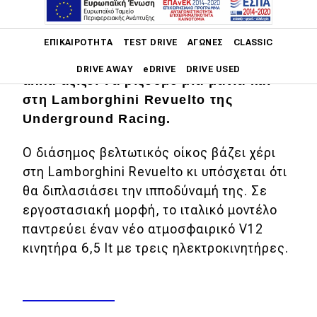
Main navigation
Μπορεί η McLaren W1 να γεμίζει τα
ΕΠΙΚΑΙΡΌΤΗΤΑ
TEST DRIVE
ΑΓΏΝΕΣ
CLASSIC
πρωτοσέλιδα την τρέχουσα εβδομάδα,
DRIVE AWAY
eDRIVE
DRIVE USED
αλλά αξίζει να ρίξουμε μια ματιά και
στη Lamborghini Revuelto της
Main navigation
Επικαιρότητα
Underground Racing.
Νέα μοντέλα
Ο διάσημος βελτωτικός οίκος βάζει χέρι
στη Lamborghini Revuelto κι υπόσχεται ότι
Πρωτότυπα
θα διπλασιάσει την ιπποδύναμή της. Σε
Ελλάδα
εργοστασιακή μορφή, το ιταλικό μοντέλο
παντρεύει έναν νέο ατμοσφαιρικό V12
Κόσμος
κινητήρα 6,5 lt με τρεις ηλεκτροκινητήρες.
Τεχνολογία
Ασφάλεια
Αγορά