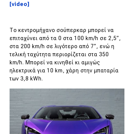
[video]
MOTO
Μεταχειρισμένο
Το κεντρομήχανο σούπερκαρ μπορεί να
επιταχύνει από τα 0 στα 100 km/h σε 2,5
”
,
Οδηγός αγοράς
στα 200 km/h σε λιγότερο από 7
”
, ενώ η
Συμβουλές
τελική ταχύτητα περιορίζεται στα 350
km/h. Μπορεί να κινηθεί κι αμιγώς
ηλεκτρικά για 10 km, χάρη στην μπαταρία
Χρηστικά
των 3,8 kWh.
Συμβουλές
ΚΤΕΟ
Οδική βοήθεια