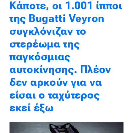
Κάποτε, οι 1.001 ίπποι
Απόψεις
της Bugatti Veyron
συγκλόνιζαν το
Test Drive
στερέωμα της
Δοκιμή
παγκόσμιας
Αποστολή
αυτοκίνησης. Πλέον
Συγκρίνουμε
δεν αρκούν για να
Αγώνες
είσαι ο ταχύτερος
Formula 1
εκεί έξω
WRC
Motorsport