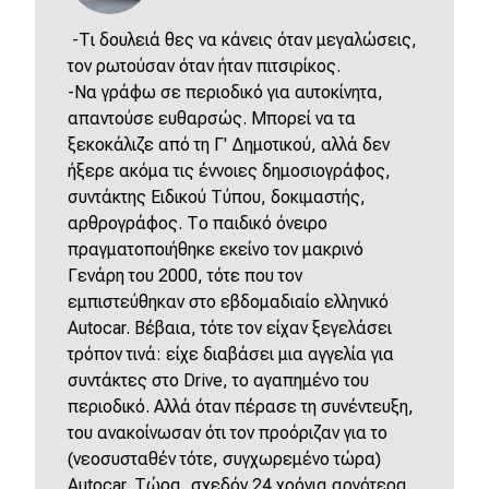
-Τι δουλειά θες να κάνεις όταν μεγαλώσεις,
τον ρωτούσαν όταν ήταν πιτσιρίκος.
-Να γράφω σε περιοδικό για αυτοκίνητα,
απαντούσε ευθαρσώς. Μπορεί να τα
ξεκοκάλιζε από τη Γ' Δημοτικού, αλλά δεν
ήξερε ακόμα τις έννοιες δημοσιογράφος,
συντάκτης Ειδικού Τύπου, δοκιμαστής,
αρθρογράφος. Το παιδικό όνειρο
πραγματοποιήθηκε εκείνο τον μακρινό
Γενάρη του 2000, τότε που τον
εμπιστεύθηκαν στο εβδομαδιαίο ελληνικό
Autocar. Βέβαια, τότε τον είχαν ξεγελάσει
τρόπον τινά: είχε διαβάσει μια αγγελία για
συντάκτες στο Drive, το αγαπημένο του
περιοδικό. Αλλά όταν πέρασε τη συνέντευξη,
του ανακοίνωσαν ότι τον προόριζαν για το
(νεοσυσταθέν τότε, συγχωρεμένο τώρα)
Autocar. Τώρα, σχεδόν 24 χρόνια αργότερα,