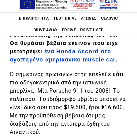
Main navigation
Το έχουν εκεί στην Αμερική να ντύνουν
ΕΠΙΚΑΙΡΌΤΗΤΑ
TEST DRIVE
ΑΓΏΝΕΣ
CLASSIC
διάφορα μοντέλα με το σουλούπι της
DRIVE AWAY
EDRIVE
DRIVE USED
Ford Mustang της δεκαετίας του '60.
Θα θυμάσαι βέβαια εκείνον που είχε
Main navigation
Επικαιρότητα
μετατρέψει
ένα Honda Accord στο
αγαπημένο αμερικανικό muscle car
.
Νέα μοντέλα
Ο σημερινός πρωταγωνιστής επέλεξε κάτι
Πρωτότυπα
πιο οδηγοκεντρικό από την ιαπωνική
Ελλάδα
μπερλίνα: Μία Porsche 911 του 2008! Το
καλύτερο; Το ιδιόμορφο υβρίδιο μπορεί να
Κόσμος
γίνει δικό σου προς $19.500, ήτοι €16.600.
Τεχνολογία
Με την προϋπόθεση βέβαια ότι μας
Ασφάλεια
διαβάζεις από την αντίπερα όχθη του
Ατλαντικού.
Αγορά