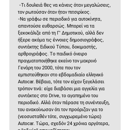
-Τι δουλειά θες να κάνεις όταν μεγαλώσεις,
τον ρωτούσαν όταν ήταν πιτσιρίκος.
-Να γράφω σε περιοδικό για αυτοκίνητα,
απαντούσε ευθαρσώς. Μπορεί να τα
ξεκοκάλιζε από τη Γ' Δημοτικού, αλλά δεν
ήξερε ακόμα τις έννοιες δημοσιογράφος,
συντάκτης Ειδικού Τύπου, δοκιμαστής,
αρθρογράφος. Το παιδικό όνειρο
πραγματοποιήθηκε εκείνο τον μακρινό
Γενάρη του 2000, τότε που τον
εμπιστεύθηκαν στο εβδομαδιαίο ελληνικό
Autocar. Βέβαια, τότε τον είχαν ξεγελάσει
τρόπον τινά: είχε διαβάσει μια αγγελία για
συντάκτες στο Drive, το αγαπημένο του
περιοδικό. Αλλά όταν πέρασε τη συνέντευξη,
του ανακοίνωσαν ότι τον προόριζαν για το
(νεοσυσταθέν τότε, συγχωρεμένο τώρα)
Autocar. Τώρα, σχεδόν 24 χρόνια αργότερα,