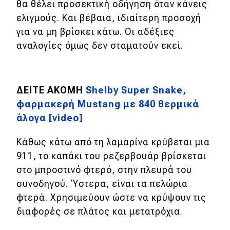
θα θέλει προσεκτική οδήγηση όταν κάνεις
ελιγμούς. Και βέβαια, ιδιαίτερη προσοχή
MOTO
για να μη βρίσκει κάτω.
Οι αδέξιες
αναλογίες όμως δεν σταματούν εκεί.
Μεταχειρισμένο
Οδηγός αγοράς
ΔΕΙΤΕ ΑΚΟΜΗ
Shelby Super Snake,
Συμβουλές
φαρμακερή Mustang με 840 θερμικά
άλογα [video]
Χρηστικά
Κάθως κάτω από τη λαμαρίνα κρύβεται μια
Συμβουλές
911, το καπάκι του ρεζερβουάρ βρίσκεται
στο μπροστινό φτερό, στην πλευρά του
ΚΤΕΟ
συνοδηγού. Ύστερα, είναι τα πελώρια
Οδική βοήθεια
φτερά. Χρησιμεύουν ώστε να κρύψουν τις
διαφορές σε πλάτος και μετατρόχια.