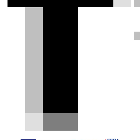
χαρακτηριστικά; Θα πρέπει να τη
φτιάξεις μόνος σου.
Δημήτρης Σαμπαζιώτης |
01.09.2025