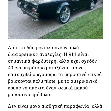
Eco
Νέα
Τεχνολογία
Mobility
Διότι τα δύο μοντέλα έχουν πολύ
Σταθμοί φόρτισης
διαφορετικές αναλογίες. Η 911 είναι
σημαντικά φαρδύτερη, αλλά έχει σχεδόν
40 cm μικρότερο μεταξόνιο.
Για να
Classic
επιτευχθεί ο «γάμος», τα μπροστινά φτερά
βρίσκονται πολύ πίσω, με το αμερικανικό
Νέα
κουπέ να αποκτά έναν κωμικά μακρύ
Παρουσιάσεις
μπροστινό πρόβολο.
Δεν είναι μόνο αισθητική παραφωνία, αλλά
DRIVE Away