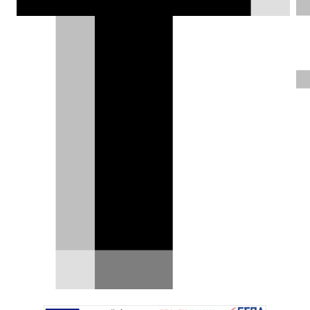
κάνουν απίστευτη δουλειά στο
βρεγμένο οδόστρωμα.
Δημήτρης Σαμπαζιώτης |
13.02.2025