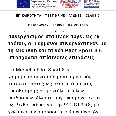
Main navigation
Η σημερινή 911 GT3 RS είναι ένα από
ΕΠΙΚΑΙΡΌΤΗΤΑ
TEST DRIVE
ΑΓΏΝΕΣ
CLASSIC
τα πιο γρήγορα δρομίσια αυτοκίνητα
DRIVE AWAY
EDRIVE
DRIVE USED
πίστας, αλλά ο καιρός δεν είναι πάντα
συνεργάσιμος στα track days. Ως εκ
Main navigation
Επικαιρότητα
τούτου, οι Γερμανοί συνεργάστηκαν με
τη Michelin και τα νέα Pilot Sport S 5
Νέα μοντέλα
υπόσχονται απίστευτες επιδόσεις.
Πρωτότυπα
Τα Michelin Pilot Sport S 5
Ελλάδα
χρησιμοποιούνται ήδη από αρκετούς
κατασκευαστές ως ελαστικά πρώτης
Κόσμος
τοποθέτησης σε μοντέλα υψηλών
Τεχνολογία
επιδόσεων. Αλλά τα συγκεκριμένα έχουν
Ασφάλεια
εξελιχθεί ειδικά για την 911 GT3 RS, με
γνώμονα την απόδοση στο βρεγμένο. Αν
Αγορά