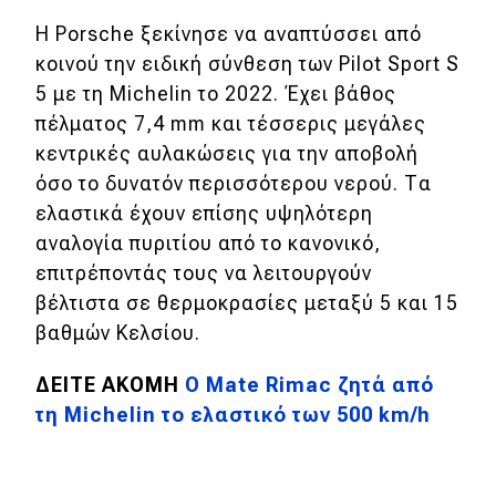
Η Porsche ξεκίνησε να αναπτύσσει από
MOTO
κοινού την ειδική σύνθεση των Pilot Sport S
5 με τη Michelin το 2022. Έχει βάθος
Μεταχειρισμένο
πέλματος 7,4 mm και τέσσερις μεγάλες
κεντρικές αυλακώσεις για την αποβολή
Οδηγός αγοράς
όσο το δυνατόν περισσότερου νερού.
Τα
Συμβουλές
ελαστικά έχουν επίσης υψηλότερη
αναλογία πυριτίου από το κανονικό,
επιτρέποντάς τους να λειτουργούν
Χρηστικά
βέλτιστα σε θερμοκρασίες μεταξύ 5 και 15
βαθμών Κελσίου.
Συμβουλές
ΚΤΕΟ
ΔΕΙΤΕ ΑΚΟΜΗ
Ο Mate Rimac ζητά από
τη Michelin το ελαστικό των 500 km/h
Οδική βοήθεια