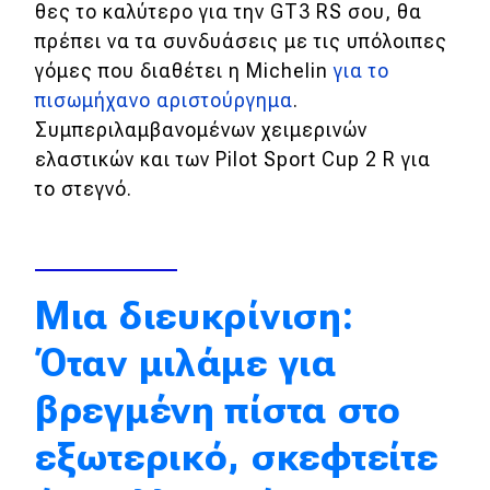
θες το καλύτερο για την GT3 RS σου, θα
Απόψεις
πρέπει να τα συνδυάσεις με τις υπόλοιπες
γόμες που διαθέτει η Michelin
για το
πισωμήχανο αριστούργημα
.
Test Drive
Συμπεριλαμβανομένων χειμερινών
ελαστικών και των Pilot Sport Cup 2 R για
Δοκιμή
το στεγνό.
Αποστολή
Συγκρίνουμε
Μια διευκρίνιση:
Αγώνες
Όταν μιλάμε για
Formula 1
βρεγμένη πίστα στο
WRC
εξωτερικό, σκεφτείτε
Motorsport