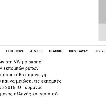
επικεφαλής της Greenpeace
γορώντας την ότι δεν
on
ική αλλαγή.
TEST DRIVE
ΑΓΏΝΕΣ
CLASSIC
DRIVE AWAY
EDRIVE
ων στη VW με σκοπό
ων εκπομπών ρύπων.
ατήσει κάθε παραγωγή
0 και να μειώσει τις εκπομπές
ου 2018. Ο Γερμανός
μενες αλλαγές και για αυτό