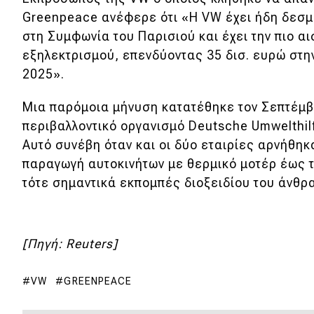
Αγώνες
Greenpeace ανέφερε ότι «Η VW έχει ήδη δεσμ
Formula 1
στη Συμφωνία του Παρισιού και έχει την πιο α
εξηλεκτρισμού, επενδύοντας 35 δισ. ευρώ στην
WRC
2025».
Motorsport
Μια παρόμοια μήνυση κατατέθηκε τον Σεπτέμβ
περιβαλλοντικό οργανισμό Deutsche Umwelthil
Eco
Αυτό συνέβη όταν και οι δύο εταιρίες αρνήθηκ
παραγωγή αυτοκινήτων με θερμικό μοτέρ έως τ
Νέα
τότε σημαντικά εκπομπές διοξειδίου του άνθρ
Τεχνολογία
Mobility
[Πηγή: Reuters]
Σταθμοί φόρτισης
VW
GREENPEACE
Classic