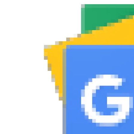
Συμβουλές
ΚΤΕΟ
Οδική βοήθεια
eDRIVE
DRIVE USED