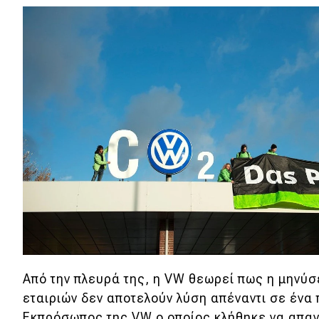
Κόσμος
Τεχνολογία
Ασφάλεια
Αγορά
Απόψεις
Test Drive
Δοκιμή
Αποστολή
Συγκρίνουμε
Από την πλευρά της, η VW θεωρεί πως η μηνύ
εταιριών δεν αποτελούν λύση απέναντι σε ένα
Εκπρόσωπος της VW ο οποίος κλήθηκε να απαντ