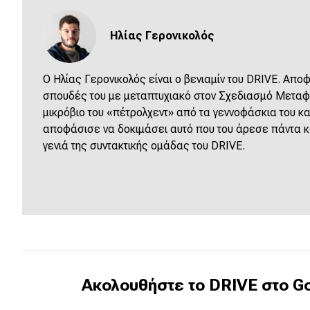
Νέα
Ηλίας Γερονικολός
Παρουσιάσεις
O Ηλίας Γερονικολός είναι ο βενιαμίν του DRIVE. Απ
σπουδές του με μεταπτυχιακό στον Σχεδιασμό Μεταφο
DRIVE Away
μικρόβιο του «πέτρολχεντ» από τα γεννοφάσκια του κα
αποφάσισε να δοκιμάσει αυτό που του άρεσε πάντα κα
MOTO
γενιά της συντακτικής ομάδας του DRIVE.
Μεταχειρισμένο
Οδηγός αγοράς
Συμβουλές
Χρηστικά
Ακολουθήστε το DRIVE στο Go