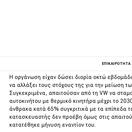
Η ακτιβίστρια Clara Mayer, μαζί με τους 
Γερμανίας, μήνυσαν την Volkswagen κατη
Main navigati
συμμετέχει στην μάχη ενάντια στην κλιματ
ΕΠΙΚΑΙΡΌΤΗΤΑ
Η οργάνωση είχαν δώσει διορία οκτώ εβδομάδ
να αλλάξει τους στόχους της για την μείωση τ
Main navigation
Επικαιρότητα
Συγκεκριμένα, απαιτούσαν από τη VW να σταμ
αυτοκινήτου με θερμικό κινητήρα μέχρι το 203
Νέα μοντέλα
άνθρακα κατά 65% συγκριτικά με τα επίπεδα τ
κατασκευαστής δεν προέβη όμως στις απαιτού
Πρωτότυπα
κατατέθηκε μήνυση εναντίον του.
Ελλάδα