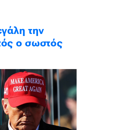
εγάλη την
τός ο σωστός