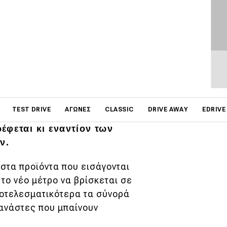
on
TEST DRIVE
ΑΓΏΝΕΣ
CLASSIC
DRIVE AWAY
EDRIVE
α. Μετά τους Κινέζους και
έφεται κι εναντίον των
ν.
 στα προϊόντα που εισάγονται
 το νέο μέτρο να βρίσκεται σε
ποτελεσματικότερα τα σύνορά
τανάστες που μπαίνουν