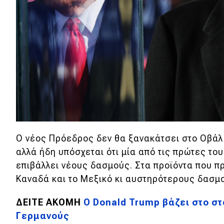
Αγώνες
Formula 1
WRC
Motorsport
Eco
Νέα
Ο νέος Πρόεδρος δεν θα ξανακάτσει στο Οβάλ 
Τεχνολογία
αλλά ήδη υπόσχεται ότι μία από τις πρώτες του
Mobility
επιβάλλει νέους δασμούς. Στα προϊόντα που πρ
Σταθμοί φόρτισης
Καναδά και το Μεξικό κι αυστηρότερους δασμο
ΔΕΙΤΕ ΑΚΟΜΗ
O Donald Trump βάζει στο στ
Classic
Γερμανούς