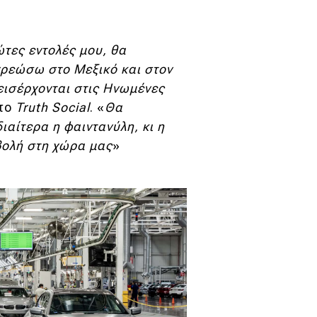
ώτες εντολές μου, θα
χρεώσω στο Μεξικό και σ
τον
εισέρχονται στις Ηνωμένες
στο
Truth
Social
. «
Θα
ιαίτερα η φαιντανύλη, κι η
βολή στη χώρα μας
»