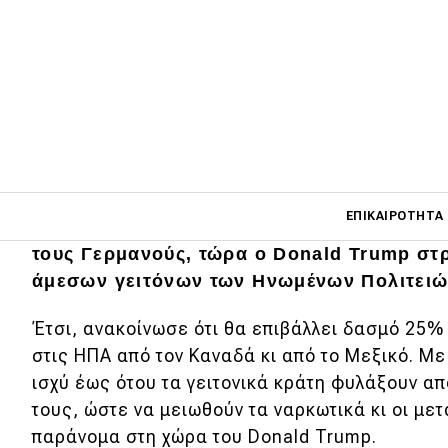
Main navigati
ΕΠΙΚΑΙΡΌΤΗΤΑ
Έχει πάρει φόρα και δεν τον σταματά τίποτ
τους Γερμανούς, τώρα ο Donald Trump στρ
άμεσων γειτόνων των Ηνωμένων Πολιτειώ
Main navigation
Επικαιρότητα
Έτσι, ανακοίνωσε ότι θα επιβάλλει δασμό 25%
στις ΗΠΑ από τον Καναδά κι από το Μεξικό. Με
Νέα μοντέλα
ισχύ έως ότου τα γειτονικά κράτη φυλάξουν α
Πρωτότυπα
τους, ώστε να μειωθούν τα ναρκωτικά κι οι με
παράνομα στη χώρα του Donald Trump.
Ελλάδα