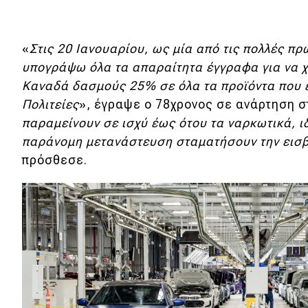
Νέα
Παρουσιάσεις
«
Στις 20 Ιανουαρίου, ως μία από τις πολλές πρ
υπογράψω όλα τα απαραίτητα έγγραφα για να 
Καναδά
δασμούς 25% σε όλα τα προϊόντα που 
DRIVE Away
Πολιτείες
», έγραψε ο 78χρονος σε ανάρτηση 
παραμείνουν σε ισχύ έως ότου τα ναρκωτικά, ιδ
MOTO
παράνομη μετανάστευση σταματήσουν την εισ
πρόσθεσε.
Μεταχειρισμένο
Οδηγός αγοράς
Συμβουλές
Χρηστικά