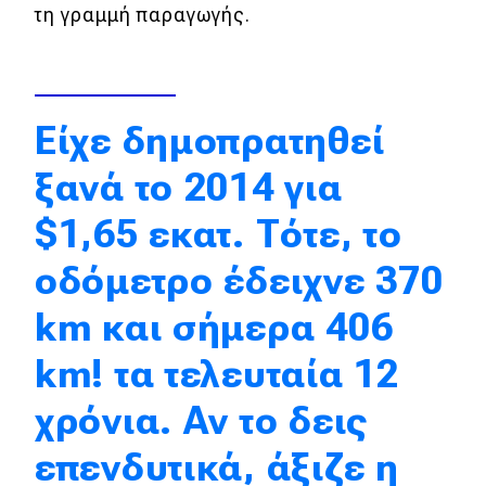
τη γραμμή παραγωγής.
Απόψεις
Test Drive
Είχε δημοπρατηθεί
Δοκιμή
ξανά το 2014 για
Αποστολή
$1,65 εκατ. Τότε, το
Συγκρίνουμε
οδόμετρο έδειχνε 370
km και σήμερα 406
Αγώνες
km! τα τελευταία 12
Formula 1
χρόνια. Αν το δεις
WRC
επενδυτικά, άξιζε η
Motorsport