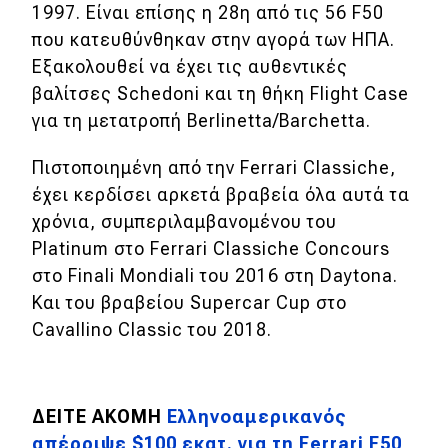
1997. Είναι επίσης η 28η από τις 56 F50
που κατευθύνθηκαν στην αγορά των ΗΠΑ.
MOTO
Εξακολουθεί να έχει τις αυθεντικές
βαλίτσες Schedoni και τη θήκη Flight Case
Μεταχειρισμένο
για τη μετατροπή Berlinetta/Barchetta.
Οδηγός αγοράς
Πιστοποιημένη από την Ferrari Classiche,
Συμβουλές
έχει κερδίσει αρκετά βραβεία όλα αυτά τα
χρόνια, συμπεριλαμβανομένου του
Platinum στο Ferrari Classiche Concours
Χρηστικά
στο Finali Mondiali του 2016 στη Daytona.
Συμβουλές
Και του βραβείου Supercar Cup στο
Cavallino Classic του 2018.
ΚΤΕΟ
Οδική βοήθεια
ΔΕΙΤΕ ΑΚΟΜΗ
Ελληνοαμερικανός
απέρριψε $100 εκατ. για τη Ferrari F50