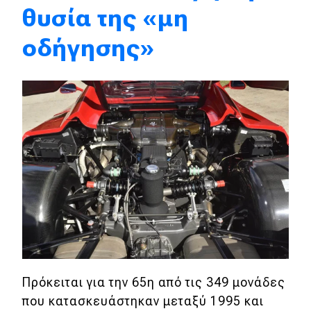
θυσία της «μη
Eco
οδήγησης»
Νέα
Τεχνολογία
Mobility
Σταθμοί φόρτισης
Classic
Νέα
Παρουσιάσεις
Πρόκειται για την 65η από τις 349 μονάδες
που κατασκευάστηκαν μεταξύ 1995 και
DRIVE Away