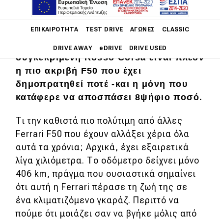
Ενώ η μέση τιμή δημοπρασίας για μια
Main navigation
ΕΠΙΚΑΙΡΌΤΗΤΑ
TEST DRIVE
ΑΓΏΝΕΣ
CLASSIC
Ferrari F50 σε άριστη κατάσταση είναι
στα 8,2 εκατομ. δολάρια, η
DRIVE AWAY
eDRIVE
DRIVE USED
συγκεκριμένη Rosso Corsa είναι πλέον
η πιο ακριβή F50 που έχει
Main navigation
Επικαιρότητα
δημοπρατηθεί ποτέ -και η μόνη που
κατάφερε να αποσπάσει 8ψήφιο ποσό.
Νέα μοντέλα
Τι την καθιστά πιο πολύτιμη από άλλες
Πρωτότυπα
Ferrari F50 που έχουν αλλάξει χέρια όλα
Ελλάδα
αυτά τα χρόνια; Αρχικά, έχει εξαιρετικά
λίγα χιλιόμετρα. Το οδόμετρο δείχνει μόνο
Κόσμος
406 km, πράγμα που ουσιαστικά σημαίνει
Τεχνολογία
ότι αυτή η Ferrari πέρασε τη ζωή της σε
Ασφάλεια
ένα κλιματιζόμενο γκαράζ. Περιττό να
πούμε ότι μοιάζει σαν να βγήκε μόλις από
Αγορά