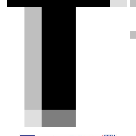
Ferrari F50 να σπάει κάθε ρεκόρ.
Δημήτρης Σαμπαζιώτης |
19.01.2026
ΦΩΤΟΓΡΑΦΙΕΣ