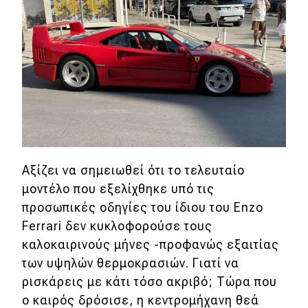
Eco
Νέα
Τεχνολογία
Mobility
Σταθμοί φόρτισης
Αξίζει να σημειωθεί ότι το τελευταίο
μοντέλο που εξελίχθηκε υπό τις
Classic
προσωπικές οδηγίες του ίδιου του Enzo
Ferrari δεν κυκλοφορούσε τους
Νέα
καλοκαιρινούς μήνες -προφανώς εξαιτίας
Παρουσιάσεις
των υψηλών θερμοκρασιών. Γιατί να
ρισκάρεις με κάτι τόσο ακριβό; Τώρα που
ο καιρός δρόσισε, η κεντρομήχανη θεά
DRIVE Away