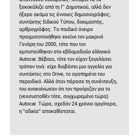
ξεκοκάλιζε από τη Γ' Δημοτικού, αλλά δεν
ήξερε ακόμα τις έννοιες δημοσιογράφος,
συντάκτης Ειδικού Τύπου, δοκιμαστής,
αρθρογράφος. Το παιδικό όνειρο
πραγματοποιήθηκε εκείνο τον μακρινό
Γενάρη του 2000, τότε που τον
εμπιστεύθηκαν στο εβδομαδιαίο ελληνικό
Autocar. Βέβαια, τότε τον είχαν ξεγελάσει
τρόπον τινά: είχε διαβάσει μια αγγελία για
συντάκτες στο Drive, το αγαπημένο του
περιοδικό. Αλλά όταν πέρασε τη συνέντευξη,
του ανακοίνωσαν ότι τον προόριζαν για το
(νεοσυσταθέν τότε, συγχωρεμένο τώρα)
Autocar. Τώρα, σχεδόν 24 χρόνια αργότερα,
η "αδικία" αποκαθίσταται.