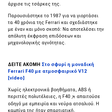
άρχισε τις τσάρκες της.
MOTO
Παρουσιάστηκε το 1987 για να γιορτάσει
τα 40 χρόνια της Ferrari και σχεδιάστηκε
Μεταχειρισμένο
με έναν και μόνο σκοπό: Να αποτελέσει την
απόλυτη έκφραση επιδόσεων και
Οδηγός αγοράς
μηχανολογικής αγνότητας.
Συμβουλές
Χρηστικά
ΔΕΙΤΕ ΑΚΟΜΗ
Στο σφυρί η μοναδική
Ferrari F40 με ατμοσφαιρικό V12
Συμβουλές
[video]
ΚΤΕΟ
Χωρίς ηλεκτρονικά βοηθήματα, ABS ή
Οδική βοήθεια
περιττές πολυτέλειες, η
F40
απαιτούσε
οδηγό με εμπειρία και νεύρα ατσαλιού. Η
καμπίνα της ήταν σπαρτιατική,