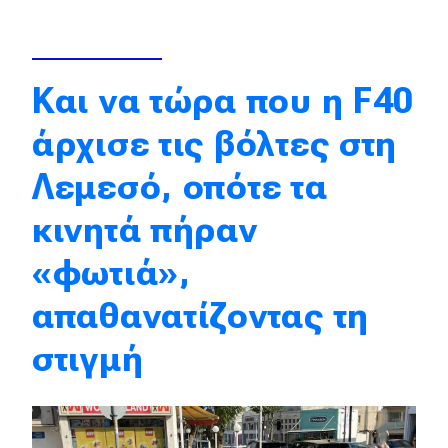
Απόψεις
Και να τώρα που η F40
Test Drive
άρχισε τις βόλτες στη
Δοκιμή
Λεμεσό, οπότε τα
Αποστολή
κινητά πήραν
Συγκρίνουμε
«φωτιά»,
Αγώνες
απαθανατίζοντας τη
Formula 1
στιγμή
WRC
Motorsport