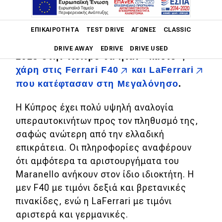
Main navigation
Σε είχαμε προειδοποιήσει από τον
ΕΠΙΚΑΙΡΌΤΗΤΑ
TEST DRIVE
ΑΓΏΝΕΣ
CLASSIC
περασμένο Μάιο ότι το καλοκαίρι του
DRIVE AWAY
EDRIVE
DRIVE USED
2025 στην Κύπρο θα ήταν «καυτό»,
χάρη στις
Ferrari F40
και
LaFerrari
Main navigation
Επικαιρότητα
που κατέφτασαν στη Μεγαλόνησο
.
Νέα μοντέλα
Η Κύπρος έχει πολύ υψηλή αναλογία
υπεραυτοκινήτων προς τον πληθυσμό της,
Πρωτότυπα
σαφώς ανώτερη από την ελλαδική
Ελλάδα
επικράτεια. Οι πληροφορίες αναφέρουν
ότι αμφότερα τα αριστουργήματα του
Κόσμος
Maranello ανήκουν στον ίδιο ιδιοκτήτη. Η
Τεχνολογία
μεν F40 με τιμόνι δεξιά και βρετανικές
Ασφάλεια
πινακίδες, ενώ η LaFerrari με τιμόνι
αριστερά και γερμανικές.
Αγορά