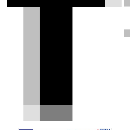
κυκλοφορούσε ιδιαίτερα με τις
θερμοκρασίες του καλοκαιριού.
Δημήτρης Σαμπαζιώτης |
14.10.2025