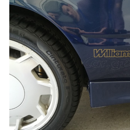
Αγώνες
Formula 1
WRC
Motorsport
Eco
Νέα
Τεχνολογία
Mobility
Σταθμοί φόρτισης
Classic