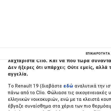
Main navigati
Williams, ένας λατρεμένος λογότυπος που
ΕΠΙΚΑΙΡΌΤΗΤΑ
λαχταριστά Clio. Και να που τώρα συναντάτ
Δεν ήξερες ότι υπάρχει; Ούτε εμείς, αλλά
αγγελία.
Main navigation
Επικαιρότητα
Το Renault 19 (διαβάστε
εδώ
αναλυτικά την ισ
Νέα μοντέλα
πάνω από το Clio. Φώλιασε τις οικογενειακές
Πρωτότυπα
ελληνικών νοικοκυριών, ενώ με τα κλειστά κου
έβγαζε συναίσθημα στα χέρια των πιο θερμόαι
Ελλάδα