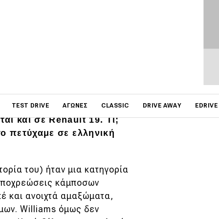
ΦΩΤΟΓΡΑΦΙΕΣ
on
 συνόδευε τα πιο
TEST DRIVE
ΑΓΏΝΕΣ
CLASSIC
DRIVE AWAY
EDRIVE
αι και σε Renault 19. Τι;
 το πετύχαμε σε ελληνική
τορία του) ήταν μια κατηγορία
 υποχρεώσεις κάμποσων
πέ και ανοιχτά αμαξώματα,
μων. Williams όμως δεν