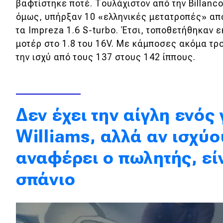
βαφτίστηκε ποτέ. Τουλάχιστον από την Billanc
Κόσμος
όμως, υπήρξαν 10 «ελληνικές μετατροπές» από
τα Impreza 1.6 S-turbo. Έτσι, τοποθετήθηκαν 
Τεχνολογία
μοτέρ στο 1.8 του 16V. Με κάμποσες ακόμα τρ
Ασφάλεια
την ισχύ από τους 137 στους 142 ίππους.
Αγορά
Απόψεις
Δεν έχει την αίγλη ενός 
Test Drive
Williams, αλλά αν ισχύ
Δοκιμή
αναφέρει ο πωλητής, εί
Αποστολή
σπάνιο
Συγκρίνουμε