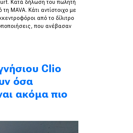
ourt. Κατά δήλωση του πωλητή
 τη MAVA. Κάτι αντίστοιχο με
εκκεντροφόροι από το δίλιτρο
οποποιήσεις, που ανέβασαν
γνήσιου Clio
ουν όσα
ναι ακόμα πιο