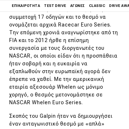
FJ. Το 2009 έγιναν οι πρώτοι αγώνες με
Main navigation
ΕΠΙΚΑΙΡΌΤΗΤΑ
TEST DRIVE
ΑΓΏΝΕΣ
CLASSIC
DRIVE AW
stock-cars σε γαλλικές πίστες, με τη
συμμετοχή 17 οδηγών και το θεσμό να
Main navigation
ονομάζεται αρχικά Racecar Euro Series.
Επικαιρότητα
Την επόμενη χρονιά αναγνωρίστηκε από τη
Νέα μοντέλα
FIA και το 2012 ήρθε η επίσημη
συνεργασία με τους διοργανωτές του
Πρωτότυπα
NASCAR, οι οποίοι είδαν ότι η προσπάθεια
Ελλάδα
ήταν σοβαρή και η ευκαιρία να
εξαπλωθούν στην ευρωπαϊκή αγορά δεν
Κόσμος
έπρεπε να χαθεί. Με την αμερικανική
Τεχνολογία
εταιρία αξεσουάρ Whelen ως μόνιμο
Ασφάλεια
χορηγό, ο θεσμός μετονομάστηκε σε
NASCAR Whelen Euro Series.
Αγορά
Απόψεις
Σκοπός του Galpin ήταν να δημιουργήσει
έναν ανταγωνιστικό θεσμό με «απλά»