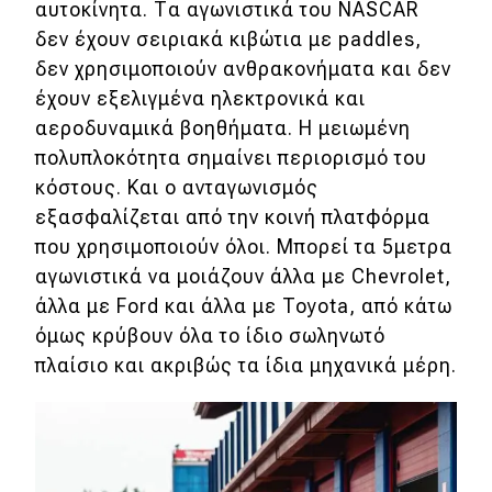
αυτοκίνητα. Τα αγωνιστικά του NASCAR
Test Drive
δεν έχουν σειριακά κιβώτια με paddles,
δεν χρησιμοποιούν ανθρακονήματα και δεν
Δοκιμή
έχουν εξελιγμένα ηλεκτρονικά και
Αποστολή
αεροδυναμικά βοηθήματα. Η μειωμένη
πολυπλοκότητα σημαίνει περιορισμό του
Συγκρίνουμε
κόστους. Και ο ανταγωνισμός
εξασφαλίζεται από την κοινή πλατφόρμα
Αγώνες
που χρησιμοποιούν όλοι. Μπορεί τα 5μετρα
αγωνιστικά να μοιάζουν άλλα με Chevrolet,
Formula 1
άλλα με Ford και άλλα με Toyota, από κάτω
όμως κρύβουν όλα το ίδιο σωληνωτό
WRC
πλαίσιο και ακριβώς τα ίδια μηχανικά μέρη.
Motorsport
Eco