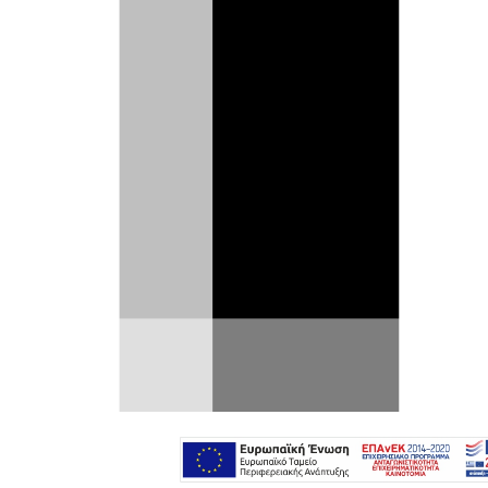
Στο άκουσμα της λέξης NASCAR το
μυαλό των περισσότερων πηγαίνει
στην απέναντι όχθη του Ατλαντικού και
συγκεκριμένα σε οβάλ πίστες, στις
οποίες τρέχουν αγωνιστικά με μεγάλες
διαστάσεις και πανίσχυρους V8 κάτω
από το καπό. Κρατήστε αυτά τα δύο
τελευταία χαρακτηριστικά, αλλά
αντικαταστήστε τον τόπο με την
Ευρώπη και τις πίστες με… κανονικές,
κι έχετε την ευρωπαϊκή εκδοχή του
NASCAR.
Όλα ξεκίνησαν το 2008, με πρωτοβουλία
του Γάλλου πρώην οδηγού ράλι Jérôme
Galpin και της αγωνιστικής ομάδας Team