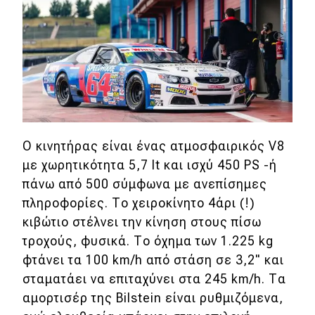
Νέα
Τεχνολογία
Mobility
Σταθμοί φόρτισης
Classic
Ο κινητήρας είναι ένας ατμοσφαιρικός V8
με χωρητικότητα 5,7 lt και ισχύ 450 PS -ή
Νέα
πάνω από 500 σύμφωνα με ανεπίσημες
πληροφορίες. Το χειροκίνητο 4άρι (!)
Παρουσιάσεις
κιβώτιο στέλνει την κίνηση στους πίσω
τροχούς, φυσικά. Το όχημα των 1.225 kg
DRIVE Away
φτάνει τα 100 km/h από στάση σε 3,2" και
σταματάει να επιταχύνει στα 245 km/h. Τα
MOTO
αμορτισέρ της Bilstein είναι ρυθμιζόμενα,