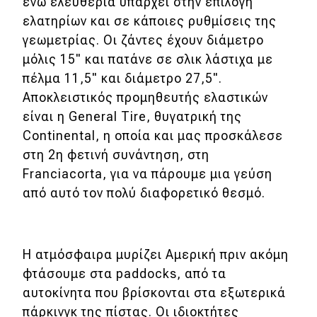
ενώ ελευθερία υπάρχει στην επιλογή
Μεταχειρισμένο
ελατηρίων και σε κάποιες ρυθμίσεις της
γεωμετρίας. Οι ζάντες έχουν διάμετρο
Οδηγός αγοράς
μόλις 15" και πατάνε σε σλικ λάστιχα με
Συμβουλές
πέλμα 11,5" και διάμετρο 27,5".
Αποκλειστικός προμηθευτής ελαστικών
είναι η General Tire, θυγατρική της
Χρηστικά
Continental, η οποία και μας προσκάλεσε
στη 2η φετινή συνάντηση, στη
Συμβουλές
Franciacorta, για να πάρουμε μια γεύση
ΚΤΕΟ
από αυτό τον πολύ διαφορετικό θεσμό.
Οδική βοήθεια
Η ατμόσφαιρα μυρίζει Αμερική πριν ακόμη
eDRIVE
φτάσουμε στα paddocks, από τα
αυτοκίνητα που βρίσκονται στα εξωτερικά
DRIVE USED
πάρκινγκ της πίστας. Οι ιδιοκτήτες