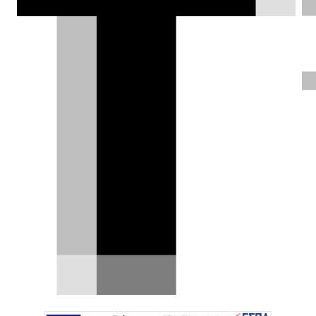
από καταδίωξη, με την Τροχαία να
επιβεβαιώνει τουλάχιστον 13
παραβάσεις και με το πρόστιμο που
του επιβλήθηκε να παίρνει
αστρονομικές διαστάσεις.
DRIVE Team |
14.10.2024