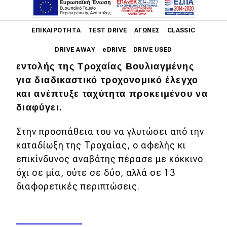
Main navigation
ΕΠΙΚΑΙΡΌΤΗΤΑ
TEST DRIVE
ΑΓΏΝΕΣ
CLASSIC
Σύμφωνα με πληροφορίες, ο οδηγός
DRIVE AWAY
eDRIVE
DRIVE USED
μοτοσικλέτας, δεν σταμάτησε κατόπιν
εντολής της Τροχαίας Βουλιαγμένης
Main navigation
για διαδικαστικό τροχονομικό έλεγχο
Επικαιρότητα
και ανέπτυξε ταχύτητα προκειμένου να
διαφύγει.
Νέα μοντέλα
Πρωτότυπα
Στην προσπάθεια του να γλυτώσει από την
καταδίωξη της Τροχαίας, ο αφελής κι
Ελλάδα
επικίνδυνος αναβάτης πέρασε με κόκκινο
Κόσμος
όχι σε μία, ούτε σε δύο, αλλά σε 13
Τεχνολογία
διαφορετικές περιπτώσεις.
Ασφάλεια
Αγορά