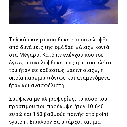
Eco
Νέα
Τεχνολογία
Τελικά ακινητοποιήθηκε και συνελήφθη
από δυνάμεις της ομάδας «Δίας» κοντά
Mobility
στα Μέγαρα. Κατόπιν ελέγχου που του
Σταθμοί φόρτισης
έγινε, αποκαλύφθηκε πως η μοτοσικλέτα
του ήταν σε καθεστώς «ακινησίας», η
οποία παρεμπιπτόντως και αναμενόμενα
Classic
ήταν και ανασφάλιστη.
Νέα
Σύμφωνα με πληροφορίες, το ποσό του
Παρουσιάσεις
πρόστιμου που προέκυψε ήταν 10.640
ευρώ και 150 βαθμούς ποινής στο point
system. Επιπλέον θα υπάρξει και μια
DRIVE Away