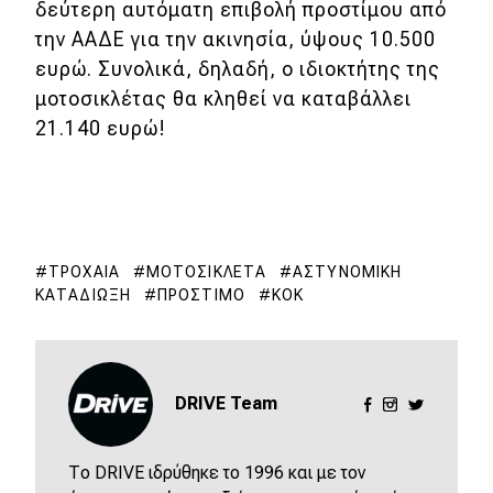
δεύτερη αυτόματη επιβολή προστίμου από
την ΑΑΔΕ για την ακινησία, ύψους 10.500
MOTO
ευρώ. Συνολικά, δηλαδή, ο ιδιοκτήτης της
μοτοσικλέτας θα κληθεί να καταβάλλει
Μεταχειρισμένο
21.140 ευρώ!
Οδηγός αγοράς
Συμβουλές
ΤΡΟΧΑΊΑ
ΜΟΤΟΣΙΚΛΈΤΑ
ΑΣΤΥΝΟΜΙΚΉ
Χρηστικά
ΚΑΤΑΔΊΩΞΗ
ΠΡΌΣΤΙΜΟ
ΚΟΚ
Συμβουλές
ΚΤΕΟ
DRIVE Team
Οδική βοήθεια
Το DRIVE ιδρύθηκε το 1996 και με τον