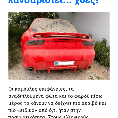
λανσαριστεί... χθες!
Eco
Νέα
Τεχνολογία
Mobility
Σταθμοί φόρτισης
Classic
Νέα
Οι καμπύλες επιφάνειες, τα
αναδιπλούμενα φώτα και το φαρδύ πίσω
Παρουσιάσεις
μέρος το κάνουν να δείχνει πιο ακριβό και
πιο «ειδικό» από ό,τι ήταν στην
DRIVE Away
πραγματικότητα. Στους ελληνικούς