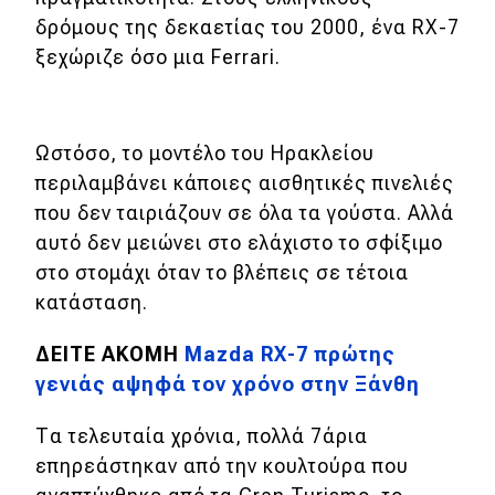
δρόμους της δεκαετίας του 2000, ένα RX-7
MOTO
ξεχώριζε όσο μια Ferrari.
Μεταχειρισμένο
Ωστόσο, το μοντέλο του Ηρακλείου
Οδηγός αγοράς
περιλαμβάνει κάποιες αισθητικές πινελιές
Συμβουλές
που δεν ταιριάζουν σε όλα τα γούστα. Αλλά
αυτό δεν μειώνει στο ελάχιστο το σφίξιμο
στο στομάχι όταν το βλέπεις σε τέτοια
Χρηστικά
κατάσταση.
Συμβουλές
ΔΕΙΤΕ ΑΚΟΜΗ
Mazda RX-7 πρώτης
ΚΤΕΟ
γενιάς αψηφά τον χρόνο στην Ξάνθη
Οδική βοήθεια
Τα τελευταία χρόνια, πολλά 7άρια
επηρεάστηκαν από την κουλτούρα που