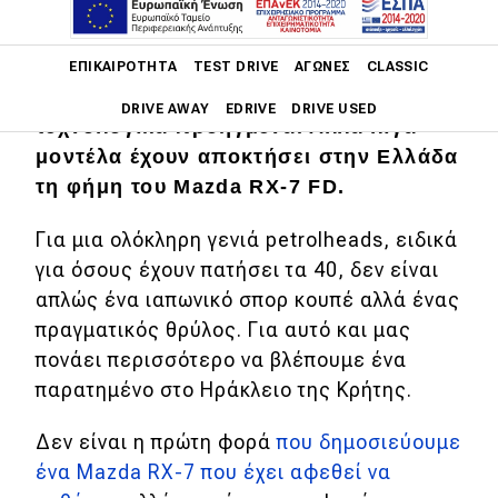
Main navigation
Υπάρχουν γρηγορότερα αυτοκίνητα.
ΕΠΙΚΑΙΡΌΤΗΤΑ
TEST DRIVE
ΑΓΏΝΕΣ
CLASSIC
Ακριβότερα, πιο σπάνια ή πιο
DRIVE AWAY
EDRIVE
DRIVE USED
τεχνολογικά προηγμένα. Αλλά λίγα
μοντέλα έχουν αποκτήσει στην Ελλάδα
Main navigation
Επικαιρότητα
τη φήμη του Mazda RX-7 FD.
Νέα μοντέλα
Για μια ολόκληρη γενιά petrolheads, ειδικά
για όσους έχουν πατήσει τα 40, δεν είναι
Πρωτότυπα
απλώς ένα ιαπωνικό σπορ κουπέ αλλά ένας
Ελλάδα
πραγματικός θρύλος. Για αυτό και μας
πονάει περισσότερο να βλέπουμε ένα
Κόσμος
παρατημένο στο Ηράκλειο της Κρήτης.
Τεχνολογία
Δεν είναι η πρώτη φορά
που δημοσιεύουμε
Ασφάλεια
ένα Mazda RX-7 που έχει αφεθεί να
Αγορά