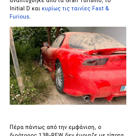
αναπτύχθηκε από τα Gran Turismo, το
eDRIVE
Initial D και
κυρίως τις ταινίες Fast &
DRIVE USED
Furious.
Πέρα πάντως από την εμφάνιση, ο
διρότορος 13B-REW δεν έμοιαζε με τίποτα