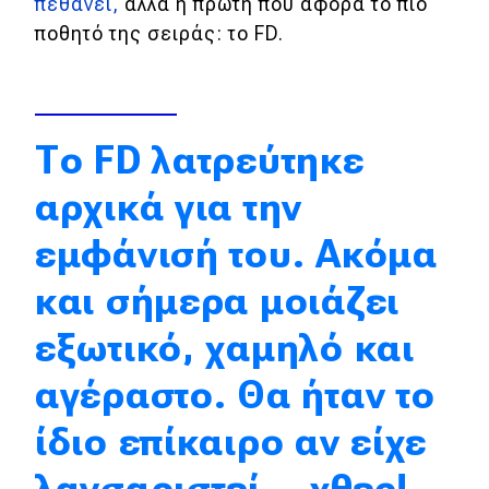
πεθάνει,
αλλά η πρώτη που αφορά το πιο
ποθητό της σειράς: το FD.
Απόψεις
Test Drive
Το FD λατρεύτηκε
Δοκιμή
αρχικά για την
Αποστολή
εμφάνισή του. Ακόμα
Συγκρίνουμε
και σήμερα μοιάζει
Αγώνες
εξωτικό, χαμηλό και
Formula 1
αγέραστο. Θα ήταν το
WRC
ίδιο επίκαιρο αν είχε
Motorsport