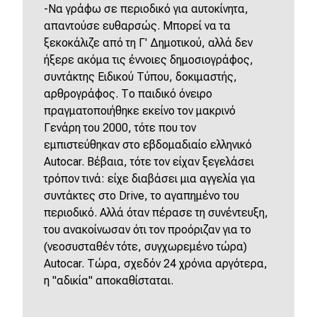
-Να γράφω σε περιοδικό για αυτοκίνητα,
απαντούσε ευθαρσώς. Μπορεί να τα
ξεκοκάλιζε από τη Γ' Δημοτικού, αλλά δεν
ήξερε ακόμα τις έννοιες δημοσιογράφος,
συντάκτης Ειδικού Τύπου, δοκιμαστής,
αρθρογράφος. Το παιδικό όνειρο
πραγματοποιήθηκε εκείνο τον μακρινό
Γενάρη του 2000, τότε που τον
εμπιστεύθηκαν στο εβδομαδιαίο ελληνικό
Autocar. Βέβαια, τότε τον είχαν ξεγελάσει
τρόπον τινά: είχε διαβάσει μια αγγελία για
συντάκτες στο Drive, το αγαπημένο του
περιοδικό. Αλλά όταν πέρασε τη συνέντευξη,
του ανακοίνωσαν ότι τον προόριζαν για το
(νεοσυσταθέν τότε, συγχωρεμένο τώρα)
Autocar. Τώρα, σχεδόν 24 χρόνια αργότερα,
η "αδικία" αποκαθίσταται.