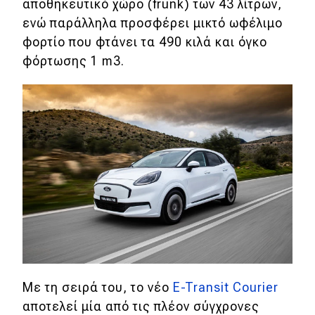
αποθηκευτικό χώρο (frunk) των 43 λίτρων,
ενώ παράλληλα προσφέρει μικτό ωφέλιμο
Eco
φορτίο που φτάνει τα 490 κιλά και όγκο
φόρτωσης 1 m3.
Νέα
Τεχνολογία
Mobility
Σταθμοί φόρτισης
Classic
Νέα
Παρουσιάσεις
Με τη σειρά του, το νέο
E-Transit Courier
αποτελεί μία από τις πλέον σύγχρονες
DRIVE Away