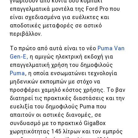
γνωρίσουν από κοντά δύο κόμπακτ
επαγγελματικά μοντέλα της Ford Pro που
Απόψεις
είναι σχεδιασμένα για ευέλικτες και
αποδοτικές μεταφορές σε αστικό
Test Drive
περιβάλλον.
Δοκιμή
Το πρώτο από αυτά είναι το νέο
Puma Van
Gen-E,
η αμιγώς ηλεκτρική εκδοχή για
Αποστολή
επαγγελματική χρήση του δημοφιλούς
Συγκρίνουμε
Puma
, η οποία ενσωματώνει τεχνολογία
μηδενικών εκπομπών με στόχο να
προσφέρει χαμηλό κόστος χρήσης. Το βαν
Αγώνες
διατηρεί τις πρακτικές διαστάσεις και την
ευελιξία του δημοφιλούς Puma που
Formula 1
απαιτούν οι αστικές διανομές, σε
WRC
συνδυασμό με το πρακτικό GigaBox
Motorsport
χωρητικότητας 145 λίτρων και τον εμπρός