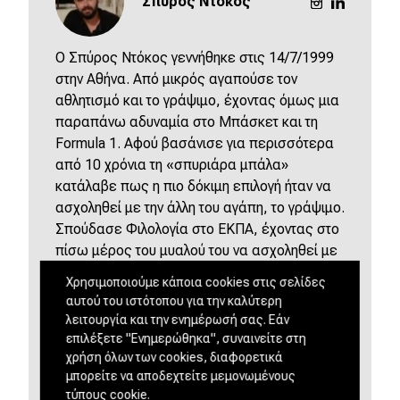
Σπύρος Ντόκος
O Σπύρος Ντόκος γεννήθηκε στις 14/7/1999
στην Αθήνα. Από μικρός αγαπούσε τον
αθλητισμό και το γράψιμο, έχοντας όμως μια
παραπάνω αδυναμία στο Μπάσκετ και τη
Formula 1. Αφού βασάνισε για περισσότερα
από 10 χρόνια τη «σπυριάρα μπάλα»
κατάλαβε πως η πιο δόκιμη επιλογή ήταν να
ασχοληθεί με την άλλη του αγάπη, το γράψιμο.
Σπούδασε Φιλολογία στο ΕΚΠΑ, έχοντας στο
πίσω μέρος του μυαλού του να ασχοληθεί με
την αθλητική δημοσιογραφία. Παράλληλα,
Χρησιμοποιούμε κάποια cookies στις σελίδες
ολοκλήρωσε τις μεταπτυχιακές σπουδές του
αυτού του ιστότοπου για την καλύτερη
στο τμήμα Μάρκετινγκ Αθλητισμού και
λειτουργία και την ενημέρωσή σας. Εάν
Πολιτισμού και πάλι στο ΕΚΠΑ. Από το
επιλέξετε "Ενημερώθηκα", συναινείτε στη
καλοκαίρι του '23 άρχισε η μύησή του στον
χρήση όλων των cookies, διαφορετικά
μπορείτε να αποδεχτείτε μεμονωμένους
αυτοκινητικό Τύπο, αποτελώντας μια από τις
τύπους cookie.