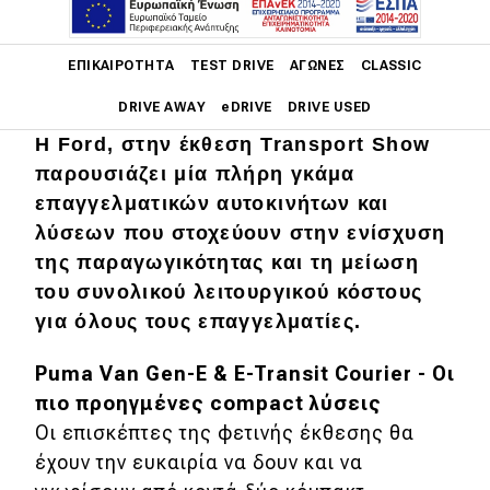
Main navigation
ΕΠΙΚΑΙΡΌΤΗΤΑ
TEST DRIVE
ΑΓΏΝΕΣ
CLASSIC
DRIVE AWAY
eDRIVE
DRIVE USED
Η Ford, στην έκθεση Transport Show
Main navigation
παρουσιάζει μία πλήρη γκάμα
Επικαιρότητα
επαγγελματικών αυτοκινήτων και
Νέα μοντέλα
λύσεων που στοχεύουν στην ενίσχυση
της παραγωγικότητας και τη μείωση
Πρωτότυπα
του συνολικού λειτουργικού κόστους
Ελλάδα
για όλους τους επαγγελματίες.
Κόσμος
Puma Van Gen-E & E-Transit Courier - Οι
Τεχνολογία
πιο προηγμένες compact λύσεις
Οι επισκέπτες της φετινής έκθεσης θα
Ασφάλεια
έχουν την ευκαιρία να δουν και να
Αγορά