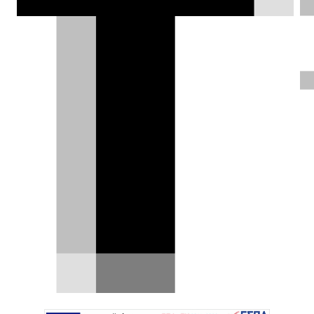
Επαγγελματικών Οχημάτων,
Τεχνολογίας Μεταφορών και Logistics,
Transport Show, η οποία
πραγματοποιείται στις 8, 9 και 10
Μαΐου 2026 στο Metropolitan Expo.
Σπύρος Ντόκος |
09.05.2026