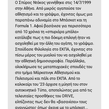
O Σπύρος Ντόκος γεννήθηκε στις 14/7/1999
στην Αθήνα. Από μικρός αγαπούσε τον
αθλητισμό και το γράψιμο, έχοντας όμως μια
παραπάνω αδυναμία στο Μπάσκετ και τη
Formula 1. Αφού βασάνισε για περισσότερα
από 10 χρόνια τη «σπυριάρα μπάλα»
κατάλαβε πως η πιο δόκιμη επιλογή ήταν να
ασχοληθεί με την άλλη του αγάπη, το γράψιμο.
Σπούδασε Φιλολογία στο ΕΚΠΑ, έχοντας στο
πίσω μέρος του μυαλού του να ασχοληθεί με
την αθλητική δημοσιογραφία. Παράλληλα,
ολοκλήρωσε τις μεταπτυχιακές σπουδές του
στο τμήμα Μάρκετινγκ Αθλητισμού και
Πολιτισμού και πάλι στο ΕΚΠΑ. Από το
καλοκαίρι του '23 άρχισε η μύησή του στον
αυτοκινητικό Τύπο, αποτελώντας μια από τις
τελευταίες προσθήκες του DRIVE,
ελπίζοντας πως δεν θα «βασανίσει» τους
αναγνώστες όπως έκανε με το μπάσκετ...