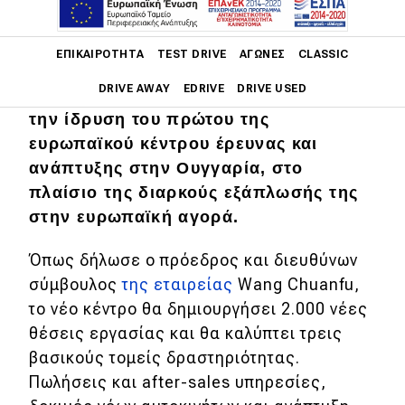
Main navigation
Η BYD, μία από τις μεγαλύτερες
ΕΠΙΚΑΙΡΌΤΗΤΑ
TEST DRIVE
ΑΓΏΝΕΣ
CLASSIC
κατασκευάστριες ηλεκτρικών
DRIVE AWAY
EDRIVE
DRIVE USED
αυτοκινήτων στον κόσμο, ανακοίνωσε
την ίδρυση του πρώτου της
Main navigation
ευρωπαϊκού κέντρου έρευνας και
Επικαιρότητα
ανάπτυξης στην Ουγγαρία, στο
Νέα μοντέλα
πλαίσιο της διαρκούς εξάπλωσής της
στην ευρωπαϊκή αγορά.
Πρωτότυπα
Όπως δήλωσε ο πρόεδρος και διευθύνων
Ελλάδα
σύμβουλος
της εταιρείας
Wang Chuanfu,
Κόσμος
το νέο κέντρο θα δημιουργήσει 2.000 νέες
Τεχνολογία
θέσεις εργασίας και θα καλύπτει τρεις
βασικούς τομείς δραστηριότητας.
Ασφάλεια
Πωλήσεις και after-sales υπηρεσίες,
Αγορά