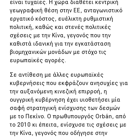
eDRIVE
είναι τυχαίες. Η χώρα διαθέτει κεντρική
γεωγραφική θέση στην ΕΕ, ανταγωνιστικό
DRIVE USED
εργατικό κόστος, ευέλικτη ρυθμιστική
πολιτική, καθώς και στενές πολιτικές
σχέσεις με την Κίνα, γεγονός που την
καθιστά ιδανική για την εγκατάσταση
βιομηχανικών μονάδων με στόχο τις
ευρωπαϊκές αγορές.
Σε αντίθεση με άλλες ευρωπαϊκές
κυβερνήσεις που εκφράζουν ανησυχίες για
την αυξανόμενη κινεζική επιρροή, η
ουγγρική κυβέρνηση έχει υιοθετήσει μία
σαφή στρατηγική ενίσχυσης των δεσμών
με το Πεκίνο. Ο πρωθυπουργός Orbán, από
το 2010 κι έπειτα, ενίσχυσε τις σχέσεις με
την Κίνα, γεγονός που οδήγησε στην