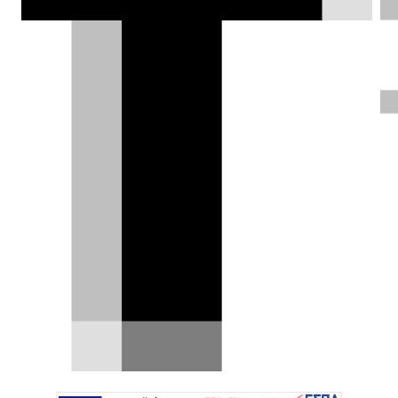
σε πυλώνα της BYD στην ΕΕ;
Σπύρος Ντόκος |
17.05.2025