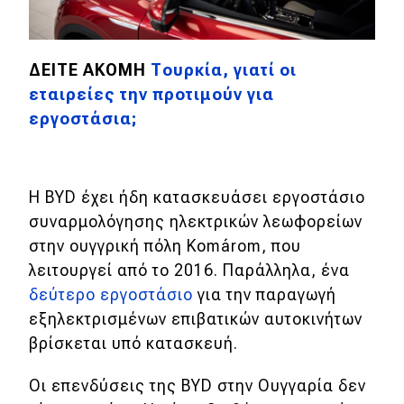
MOTO
ΔΕΙΤΕ ΑΚΟΜΗ
Τουρκία, γιατί οι
Μεταχειρισμένο
εταιρείες την προτιμούν για
εργοστάσια;
Οδηγός αγοράς
Συμβουλές
Η BYD έχει ήδη κατασκευάσει εργοστάσιο
συναρμολόγησης ηλεκτρικών λεωφορείων
Χρηστικά
στην ουγγρική πόλη Komárom, που
λειτουργεί από το 2016. Παράλληλα, ένα
Συμβουλές
δεύτερο εργοστάσιο
για την παραγωγή
ΚΤΕΟ
εξηλεκτρισμένων επιβατικών αυτοκινήτων
Οδική βοήθεια
βρίσκεται υπό κατασκευή.
Οι επενδύσεις της BYD στην Ουγγαρία δεν