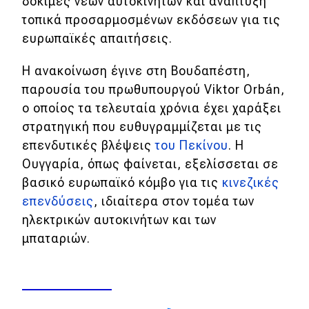
δοκιμές νέων αυτοκινήτων και ανάπτυξη
τοπικά προσαρμοσμένων εκδόσεων για τις
Απόψεις
ευρωπαϊκές απαιτήσεις.
Η ανακοίνωση έγινε στη Βουδαπέστη,
Test Drive
παρουσία του πρωθυπουργού Viktor Orbán,
Δοκιμή
ο οποίος τα τελευταία χρόνια έχει χαράξει
στρατηγική που ευθυγραμμίζεται με τις
Αποστολή
επενδυτικές βλέψεις
του Πεκίνου
. Η
Συγκρίνουμε
Ουγγαρία, όπως φαίνεται, εξελίσσεται σε
βασικό ευρωπαϊκό κόμβο για τις
κινεζικές
επενδύσεις
, ιδιαίτερα στον τομέα των
Αγώνες
ηλεκτρικών αυτοκινήτων και των
μπαταριών.
Formula 1
WRC
Motorsport