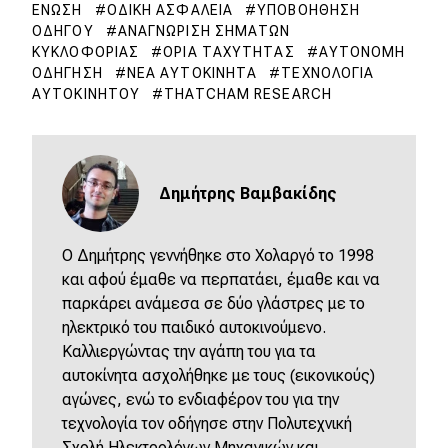
ΈΝΩΣΗ
ΟΔΙΚΉ ΑΣΦΆΛΕΙΑ
ΥΠΟΒΟΉΘΗΣΗ
ΟΔΗΓΟΎ
ΑΝΑΓΝΏΡΙΣΗ ΣΗΜΆΤΩΝ
ΚΥΚΛΟΦΟΡΊΑΣ
ΌΡΙΑ ΤΑΧΎΤΗΤΑΣ
ΑΥΤΌΝΟΜΗ
ΟΔΉΓΗΣΗ
ΝΈΑ ΑΥΤΟΚΊΝΗΤΑ
ΤΕΧΝΟΛΟΓΊΑ
ΑΥΤΟΚΙΝΉΤΟΥ
THATCHAM RESEARCH
Δημήτρης Βαμβακίδης
Ο Δημήτρης γεννήθηκε στο Χολαργό το 1998
και αφού έμαθε να περπατάει, έμαθε και να
παρκάρει ανάμεσα σε δύο γλάστρες με το
ηλεκτρικό του παιδικό αυτοκινούμενο.
Καλλιεργώντας την αγάπη του για τα
αυτοκίνητα ασχολήθηκε με τους (εικονικούς)
αγώνες, ενώ το ενδιαφέρον του για την
τεχνολογία τον οδήγησε στην Πολυτεχνική
Σχολή Ηλεκτρολόγων Μηχανικών και