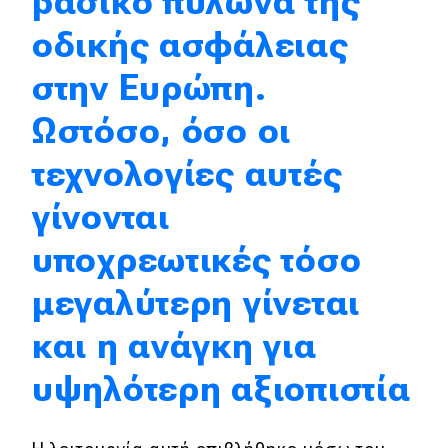
βασικό πυλώνα της
οδικής ασφάλειας
Eco
στην Ευρώπη.
Νέα
Ωστόσο, όσο οι
Τεχνολογία
τεχνολογίες αυτές
Mobility
γίνονται
Σταθμοί φόρτισης
υποχρεωτικές τόσο
Classic
μεγαλύτερη γίνεται
Νέα
και η ανάγκη για
Παρουσιάσεις
υψηλότερη αξιοπιστία
DRIVE Away