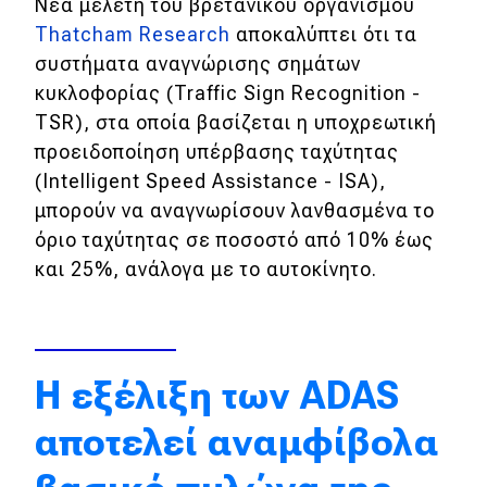
Νέα μελέτη του βρετανικού οργανισμού
Απόψεις
Thatcham Research
αποκαλύπτει ότι τα
συστήματα αναγνώρισης σημάτων
κυκλοφορίας (Traffic Sign Recognition -
Test Drive
TSR), στα οποία βασίζεται η υποχρεωτική
προειδοποίηση υπέρβασης ταχύτητας
Δοκιμή
(Intelligent Speed Assistance - ISA),
Αποστολή
μπορούν να αναγνωρίσουν λανθασμένα το
όριο ταχύτητας σε ποσοστό από 10% έως
Συγκρίνουμε
και 25%, ανάλογα με το αυτοκίνητο.
Αγώνες
Formula 1
Η εξέλιξη των ADAS
WRC
αποτελεί αναμφίβολα
Motorsport