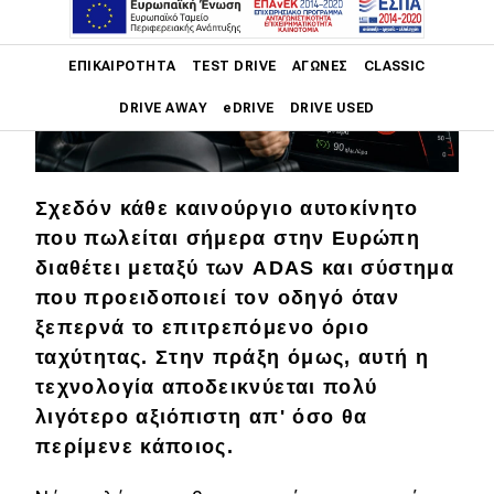
Main navigation
ΕΠΙΚΑΙΡΌΤΗΤΑ
TEST DRIVE
ΑΓΏΝΕΣ
CLASSIC
DRIVE AWAY
eDRIVE
DRIVE USED
Main navigation
Επικαιρότητα
Σχεδόν κάθε καινούργιο αυτοκίνητο
Νέα μοντέλα
που πωλείται σήμερα στην Ευρώπη
διαθέτει μεταξύ των ADAS και σύστημα
Πρωτότυπα
που προειδοποιεί τον οδηγό όταν
Ελλάδα
ξεπερνά το επιτρεπόμενο όριο
ταχύτητας. Στην πράξη όμως, αυτή η
Κόσμος
τεχνολογία αποδεικνύεται πολύ
Τεχνολογία
λιγότερο αξιόπιστη απ' όσο θα
Ασφάλεια
περίμενε κάποιος.
Αγορά