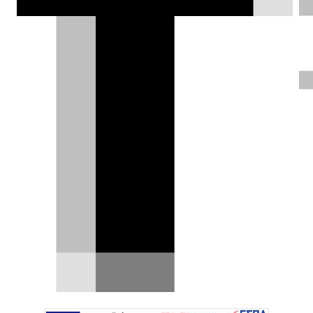
αναγνώρισης ορίων ταχύτητας, που
είναι πλέον υποχρεωτικό στα νέα
αυτοκίνητα στην EE, μπορεί να διαβάζει
λανθασμένα τις πινακίδες έως και στο
25% των περιπτώσεων, προκαλώντας
εκνευρισμό αλλά και κινδύνους στον
δρόμο.
Δημήτρης Βαμβακίδης |
26.06.2026