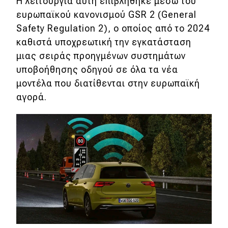
Η λειτουργία αυτή επιβλήθηκε μέσω του
ευρωπαϊκού κανονισμού GSR 2 (General
MOTO
Safety Regulation 2), ο οποίος από το 2024
καθιστά υποχρεωτική την εγκατάσταση
Μεταχειρισμένο
μιας σειράς προηγμένων συστημάτων
υποβοήθησης οδηγού σε όλα τα νέα
Οδηγός αγοράς
μοντέλα που διατίθενται στην ευρωπαϊκή
Συμβουλές
αγορά.
Χρηστικά
Συμβουλές
ΚΤΕΟ
Οδική βοήθεια