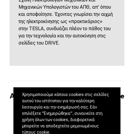
Μηχανικών Υπολογιστών του ΑΠΘ, απ' όπου
και αποφοίτησε. Έχοντας γνωρίσει την αιχμή
της ηλεκτροκίνησης ως «πρακτικάριος»
στην
TESLA
, συνδυάζει πλέον το πάθος του
για την τεχνολογία και την αυτοκίνηση στις
σελίδες του
DRIVE
.
Ακολουθήστε το DRIVE στο Google
Χρησιμοποιούμε κάποια cookies στις σελίδες
αυτού του ιστότοπου για την καλύτερη
News και τα Social Media
λειτουργία και την ενημέρωσή σας. Εάν
επιλέξετε "Ενημερώθηκα", συναινείτε στη
χρήση όλων των cookies, διαφορετικά
μπορείτε να αποδεχτείτε μεμονωμένους
τύπους cookie.