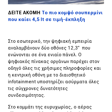
MOTO
ΔΕΙΤΕ ΑΚΟΜΗ
To πιο κομψό σουπερμίνι
που καίει 4,5 lt σε τιμή-έκπληξη
Μεταχειρισμένο
Οδηγός αγοράς
Στο εσωτερικό, την ψηφιακή εμπειρία
Συμβουλές
αναλαμβάνουν δύο οθόνες 12,3” που
ενώνονται σε ένα ενιαίο πάνελ. O
ψηφιακός πίνακας οργάνων παρέχει στον
Χρηστικά
οδηγό όλες τις χρήσιμες πληροφορίες και
η κεντρική οθόνη με το διαισθητικό
Συμβουλές
infotainment υποστηρίζει ασύρματα όλες
ΚΤΕΟ
τις σύγχρονες δυνατότητες
Οδική βοήθεια
συνδεσιμότητας.
Στο κομμάτι της ευρυχωρίας, ο αέρας