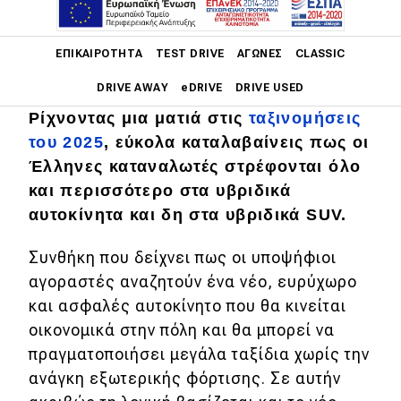
Main navigation
ΕΠΙΚΑΙΡΌΤΗΤΑ
TEST DRIVE
ΑΓΏΝΕΣ
CLASSIC
DRIVE AWAY
eDRIVE
DRIVE USED
Ρίχνοντας μια ματιά στις
ταξινομήσεις
Main navigation
του 2025
, εύκολα καταλαβαίνεις πως οι
Επικαιρότητα
Έλληνες καταναλωτές στρέφονται όλο
Νέα μοντέλα
και περισσότερο στα υβριδικά
αυτοκίνητα και δη στα υβριδικά SUV.
Πρωτότυπα
Συνθήκη που δείχνει πως οι υποψήφιοι
Ελλάδα
αγοραστές αναζητούν ένα νέο, ευρύχωρο
Κόσμος
και ασφαλές αυτοκίνητο που θα κινείται
Τεχνολογία
οικονομικά στην πόλη και θα μπορεί να
πραγματοποιήσει μεγάλα ταξίδια χωρίς την
Ασφάλεια
ανάγκη εξωτερικής φόρτισης. Σε αυτήν
Αγορά