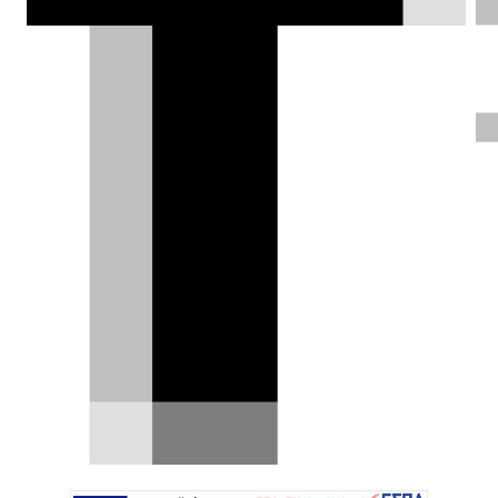
αγορά μιας και πρόκειται για φουλ
υβριδικό C-SUV με 224 PS, κατανάλωση
5,3 lt, χώρους που θα καλύψουν μια
οικογένεια και αρχική τιμή κάτω από
€25.000.
Σπύρος Ντόκος |
14.01.2026