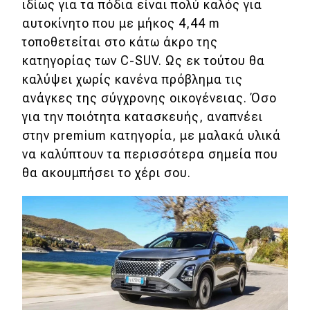
eDRIVE
ιδίως για τα πόδια είναι πολύ καλός για
αυτοκίνητο που με μήκος 4,44 m
DRIVE USED
τοποθετείται στο κάτω άκρο της
κατηγορίας των C-SUV. Ως εκ τούτου θα
καλύψει χωρίς κανένα πρόβλημα τις
ανάγκες της σύγχρονης οικογένειας. Όσο
για την ποιότητα κατασκευής, αναπνέει
στην premium κατηγορία, με μαλακά υλικά
να καλύπτουν τα περισσότερα σημεία που
θα ακουμπήσει το χέρι σου.