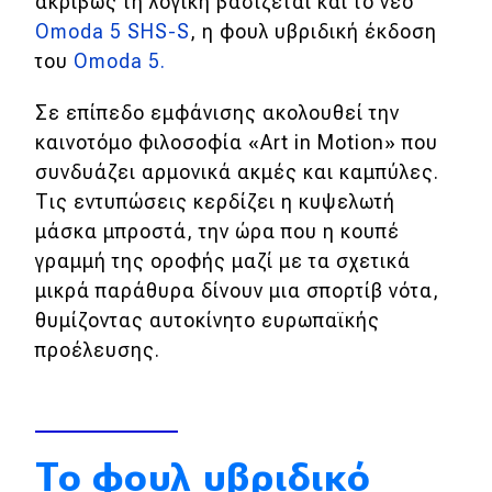
ακριβώς τη λογική βασίζεται και το νέο
Omoda 5 SHS-S
, η φουλ υβριδική έκδοση
Απόψεις
του
Omoda 5.
Σε επίπεδο εμφάνισης ακολουθεί την
Test Drive
καινοτόμο φιλοσοφία «Art in Motion» που
Δοκιμή
συνδυάζει αρμονικά ακμές και καμπύλες.
Τις εντυπώσεις κερδίζει η κυψελωτή
Αποστολή
μάσκα μπροστά, την ώρα που η κουπέ
Συγκρίνουμε
γραμμή της οροφής μαζί με τα σχετικά
μικρά παράθυρα δίνουν μια σπορτίβ νότα,
θυμίζοντας αυτοκίνητο ευρωπαϊκής
Αγώνες
προέλευσης.
Formula 1
WRC
Motorsport
To φουλ υβριδικό