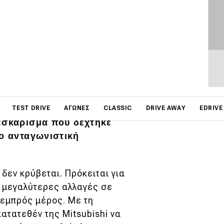
on
πο της
ιαπωνικής φίρμας
TEST DRIVE
ΑΓΏΝΕΣ
CLASSIC
DRIVE AWAY
EDRIVE
εσκάρισμα που δέχτηκε
ιο ανταγωνιστική
r
δεν κρύβεται. Πρόκειται για
ι μεγαλύτερες αλλαγές σε
 εμπρός μέρος. Με τη
ατατεθέν της Mitsubishi να