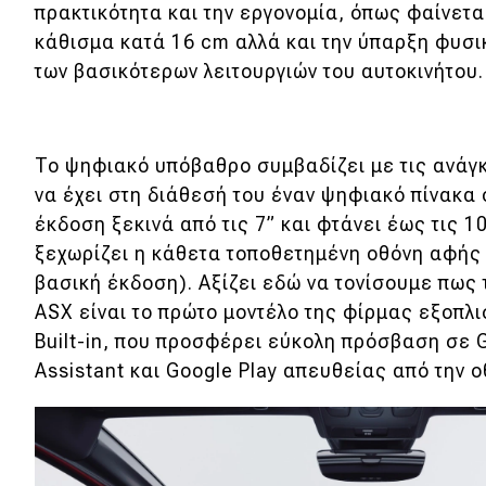
πρακτικότητα και την εργονομία, όπως φαίνετα
Νέα
κάθισμα κατά 16 cm αλλά και την ύπαρξη φυσικ
των βασικότερων λειτουργιών του αυτοκινήτου.
Παρουσιάσεις
DRIVE Away
To ψηφιακό υπόβαθρο συμβαδίζει με τις ανάγκ
να έχει στη διάθεσή του έναν ψηφιακό πίνακα
MOTO
έκδοση ξεκινά από τις 7” και φτάνει έως τις 1
ξεχωρίζει η κάθετα τοποθετημένη οθόνη αφής μ
Μεταχειρισμένο
βασική έκδοση). Aξίζει εδώ να τονίσουμε πως 
ASX είναι το πρώτο μοντέλο της φίρμας εξοπλ
Οδηγός αγοράς
Built-in, που προσφέρει εύκολη πρόσβαση σε 
Συμβουλές
Assistant και Google Play απευθείας από την ο
Χρηστικά