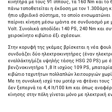
κινητήρα με τους 91 ίππους, τα 160 Nm και το 6
πάνω τοποθετείται η έκδοση με τον 1.300άρη 
ήπιο υβριδικό σύστημα, το οποίο ενσωματώνει 
παίρνει κίνηση μέσω ιμάντα σε συνδυασμό με μ
Volt. Συνολικά αποδίδει 140 PS, 240 Nm και σ
χειροκίνητο κιβώτιο έξι σχέσεων.
Στην κορυφή της γκάμας βρίσκεται η νέα φουλ
συνδυάζει δύο ηλεκτροκινητήρες (έναν ηλεκτρ
εναλλάκτη/μίζα υψηλής τάσης HSG 20 PS) με έ
βενζινοκινητήρα 1,8 lt ισχύος 109 PS, μπαταρί
κιβώτιο ταχυτήτων πολλαπλών λειτουργιών χωρί
Με τη συνολική ισχύ του μοτέρ να φτάνει τους
δεν ξεπερνά τα 4,4 lt/100 km και όπως αναφέρε
κίνησης στην πόλη γίνεται μόνο με ηλεκτρική ε