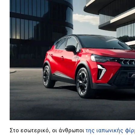
Αγώνες
Formula 1
WRC
Motorsport
Eco
Νέα
Τεχνολογία
Mobility
Σταθμοί φόρτισης
Classic
Στο εσωτερικό, οι άνθρωποι
της ιαπωνικής φί