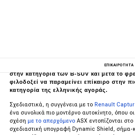
Main navigati
Το Mitsubishi ASX αποτελεί τον εκπρόσω
ΕΠΙΚΑΙΡΌΤΗΤΑ
στην κατηγορία των Β-SUV και μετά το φρ
φιλοδοξεί να παραμείνει επίκαιρο στην π
κατηγορία της ελληνικής αγοράς.
Main navigation
Επικαιρότητα
Σχεδιαστικά, η συγγένεια με το
Renault Captu
Νέα μοντέλα
ένα συνολικά πιο μοντέρνο αυτοκίνητο, όπου ο
Πρωτότυπα
σχέση
με το απερχόμενο
ASX εντοπίζονται στο
σχεδιαστική υπογραφή Dynamic Shield, σήμα-κ
Ελλάδα