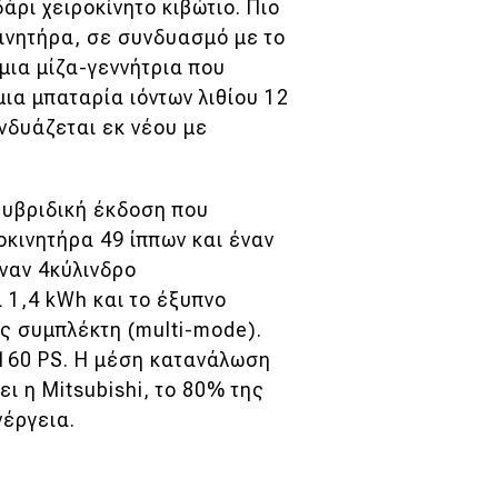
άρι χειροκίνητο κιβώτιο. Πιο
κινητήρα, σε συνδυασμό με το
μια μίζα-γεννήτρια που
ια μπαταρία ιόντων λιθίου 12
υνδυάζεται εκ νέου με
 υβριδική έκδοση που
οκινητήρα 49 ίππων και έναν
ναν 4κύλινδρο
α 1,4 kWh και το έξυπνο
ς συμπλέκτη (multi-mode).
 160 PS. Η μέση κατανάλωση
ι η Mitsubishi, το 80% της
νέργεια.