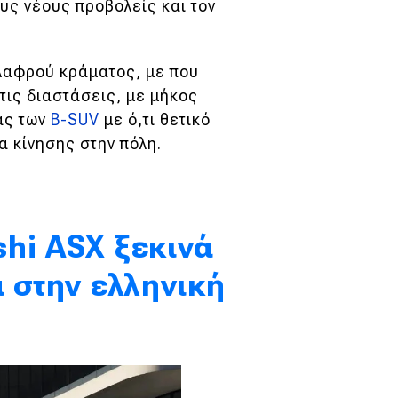
υς νέους προβολείς και τον
ελαφρού κράματος, με που
τις διαστάσεις, με μήκος
ίας των
B-SUV
με ό,τι θετικό
α κίνησης στην πόλη.
hi ASX ξεκινά
α στην ελληνική