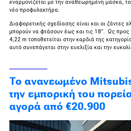
εναρμονίζεται με την αναθεωρημένη μάσκα, το
Κόσμος
νέο προφυλακτήρα.
Τεχνολογία
Διαφορετικής σχεδίασης είναι και οι ζάντες 
Ασφάλεια
μπορούν να φτάσουν έως και τις 18”. Ως προς 
4,22 m τοποθετείται στην καρδιά της κατηγορ
Αγορά
αυτό συνεπάγεται στην ευελιξία και την ευκολί
Απόψεις
Test Drive
To ανανεωμένο Mitsubis
Δοκιμή
την εμπορική του πορεί
Αποστολή
αγορά από €20.900
Συγκρίνουμε