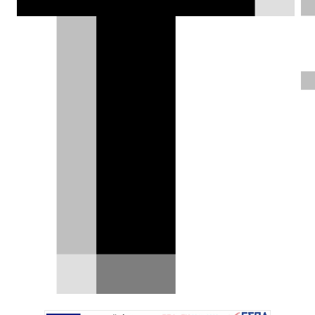
κατέγραψε περισσότερες από 5.000
ταξινομήσεις ηλεκτρικών και plug-in
hybrid, επιβεβαιώνοντας τη δυναμική
της στην εγχώρια αγορά.
DRIVE Team |
29.06.2026