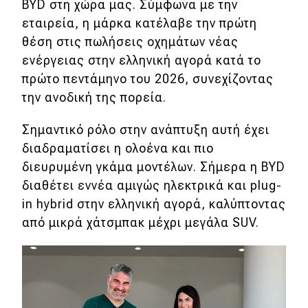
BYD στη χώρα μας. Σύμφωνα με την
εταιρεία, η μάρκα κατέλαβε την πρώτη
Eco
θέση στις πωλήσεις οχημάτων νέας
ενέργειας στην ελληνική αγορά κατά το
Νέα
πρώτο πεντάμηνο του 2026, συνεχίζοντας
Τεχνολογία
την ανοδική της πορεία.
Mobility
Σημαντικό ρόλο στην ανάπτυξη αυτή έχει
Σταθμοί φόρτισης
διαδραματίσει η ολοένα και πιο
διευρυμένη γκάμα μοντέλων. Σήμερα η BYD
διαθέτει εννέα αμιγώς ηλεκτρικά και plug-
Classic
in hybrid στην ελληνική αγορά, καλύπτοντας
από μικρά χάτσμπακ μέχρι μεγάλα SUV.
Νέα
Παρουσιάσεις
DRIVE Away