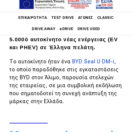
Main navigation
Ένα ακόμη σημαντικό ορόσημο στην
ΕΠΙΚΑΙΡΌΤΗΤΑ
TEST DRIVE
ΑΓΏΝΕΣ
CLASSIC
πορεία της στην ελληνική αγορά
DRIVE AWAY
eDRIVE
DRIVE USED
κατέγραψε η BYD, καθώς παρέδωσε το
5.000ό αυτοκίνητο νέας ενέργειας (EV
Main navigation
και PHEV) σε Έλληνα πελάτη.
Επικαιρότητα
Το αυτοκίνητο ήταν ένα
BYD Seal U DM-i
,
Νέα μοντέλα
το οποίο παραδόθηκε στις εγκαταστάσεις
Πρωτότυπα
της BYD στον Άλιμο, παρουσία στελεχών
Ελλάδα
της εταιρείας, σε μια συμβολική εκδήλωση
που σηματοδοτεί τη συνεχή ανάπτυξη της
Κόσμος
μάρκας στην Ελλάδα.
Τεχνολογία
Ασφάλεια
Αγορά