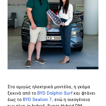
MOTO
Μεταχειρισμένο
Οδηγός αγοράς
Συμβουλές
Χρηστικά
Συμβουλές
ΚΤΕΟ
Στα αμιγώς ηλεκτρικά μοντέλα, η γκάμα
Οδική βοήθεια
ξεκινά από το
BYD Dolphin Surf
και φτάνει
έως το
BYD Sealion 7,
ενώ η οικογένεια
των plug-in hybrid, Super Hybrid DM,