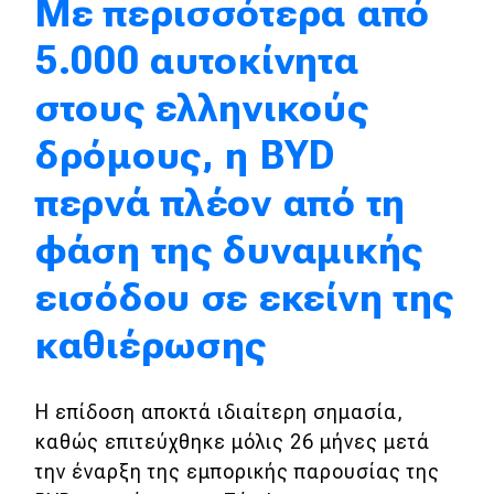
Με περισσότερα από
Απόψεις
5.000 αυτοκίνητα
στους ελληνικούς
Test Drive
δρόμους, η BYD
Δοκιμή
περνά πλέον από τη
Αποστολή
φάση της δυναμικής
Συγκρίνουμε
εισόδου σε εκείνη της
Αγώνες
καθιέρωσης
Formula 1
Η επίδοση αποκτά ιδιαίτερη σημασία,
WRC
καθώς επιτεύχθηκε μόλις 26 μήνες μετά
Motorsport
την έναρξη της εμπορικής παρουσίας της