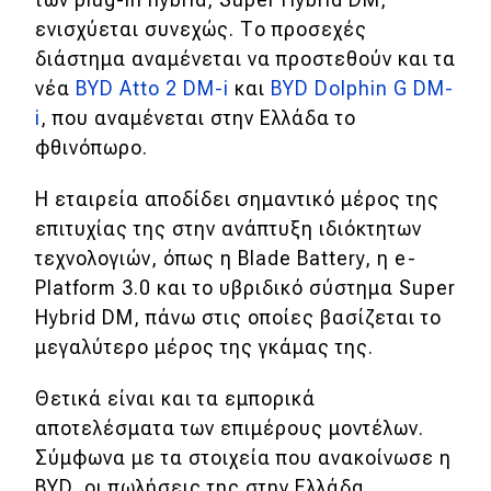
eDRIVE
ενισχύεται συνεχώς. Το προσεχές
διάστημα αναμένεται να προστεθούν και τα
DRIVE USED
νέα
BYD Atto 2 DM-i
και
BYD Dolphin G DM-
i
, που αναμένεται στην Ελλάδα το
φθινόπωρο.
Η εταιρεία αποδίδει σημαντικό μέρος της
επιτυχίας της στην ανάπτυξη ιδιόκτητων
τεχνολογιών, όπως η Blade Battery, η e-
Platform 3.0 και το υβριδικό σύστημα Super
Hybrid DM, πάνω στις οποίες βασίζεται το
μεγαλύτερο μέρος της γκάμας της.
Θετικά είναι και τα εμπορικά
αποτελέσματα των επιμέρους μοντέλων.
Σύμφωνα με τα στοιχεία που ανακοίνωσε η
BYD, οι πωλήσεις της στην Ελλάδα