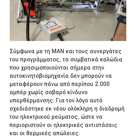
Classic
Νέα
Παρουσιάσεις
Σύμφωνα με τη MAN και τους συνεργάτες
του προγράμματος, τα συμβατικά καλώδια
DRIVE Away
που χρησιμοποιούνται σήμερα στην
αυτοκινητοβιομηχανία δεν μπορούν να
MOTO
μεταφέρουν πάνω από περίπου 2.000
αμπέρ χωρίς σοβαρό κίνδυνο
Μεταχειρισμένο
υπερθέρμανσης. Για τον λόγο αυτό
σχεδιάστηκε εκ νέου ολόκληρη η διαδρομή
Οδηγός αγοράς
του ηλεκτρικού ρεύματος, ώστε να
Συμβουλές
περιοριστούν οι ηλεκτρικές αντιστάσεις
και οι θερμικές απώλειες.