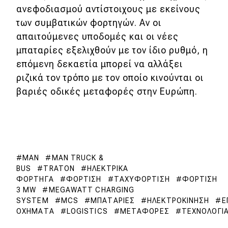
ανεφοδιασμού αντίστοιχους με εκείνους
των συμβατικών φορτηγών. Αν οι
απαιτούμενες υποδομές και οι νέες
μπαταρίες εξελιχθούν με τον ίδιο ρυθμό, η
επόμενη δεκαετία μπορεί να αλλάξει
ριζικά τον τρόπο με τον οποίο κινούνται οι
βαριές οδικές μεταφορές στην Ευρώπη.
MAN
MAN TRUCK &
BUS
TRATON
ΗΛΕΚΤΡΙΚΆ
ΦΟΡΤΗΓΆ
ΦΌΡΤΙΣΗ
ΤΑΧΥΦΌΡΤΙΣΗ
ΦΌΡΤΙΣΗ
3 MW
MEGAWATT CHARGING
SYSTEM
MCS
ΜΠΑΤΑΡΊΕΣ
ΗΛΕΚΤΡΟΚΊΝΗΣΗ
Ε
ΟΧΉΜΑΤΑ
LOGISTICS
ΜΕΤΑΦΟΡΈΣ
ΤΕΧΝΟΛΟΓΊ