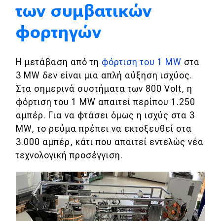
Συγκρίνουμε
των συμβατικών
φορτηγών
Αγώνες
Formula 1
Η μετάβαση από τη
φόρτιση του 1 MW
στα
3 MW δεν είναι μια απλή αύξηση ισχύος.
WRC
Στα σημερινά συστήματα των 800 Volt, η
Motorsport
φόρτιση του 1 MW απαιτεί περίπου 1.250
αμπέρ. Για να φτάσει όμως η ισχύς στα 3
MW, το ρεύμα πρέπει να εκτοξευθεί στα
Eco
3.000 αμπέρ, κάτι που απαιτεί εντελώς νέα
τεχνολογική προσέγγιση.
Νέα
Τεχνολογία
Mobility
Σταθμοί φόρτισης