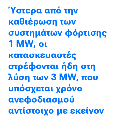
Πρωτότυπα
Ύστερα από την
Ελλάδα
καθιέρωση των
Κόσμος
συστημάτων φόρτισης
Τεχνολογία
1 MW, οι
Ασφάλεια
κατασκευαστές
Αγορά
στρέφονται ήδη στη
Απόψεις
λύση των 3 MW, που
Test Drive
υπόσχεται χρόνο
Δοκιμή
ανεφοδιασμού
Αποστολή
αντίστοιχο με εκείνον