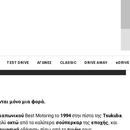
on
TEST DRIVE
ΑΓΏΝΕΣ
CLASSIC
DRIVE AWAY
eDRIVE
νται μόνο μια φορά.
ιαπωνικού
Best Motoring το
1994
στην πίστα της
Tsukuba
.
πολύ
οκτώ
από τα καλύτερα
σούπερκαρ
της
εποχής
, και
αμυντική
οδήγηση- πίσω από το
τιμόνι
τους.