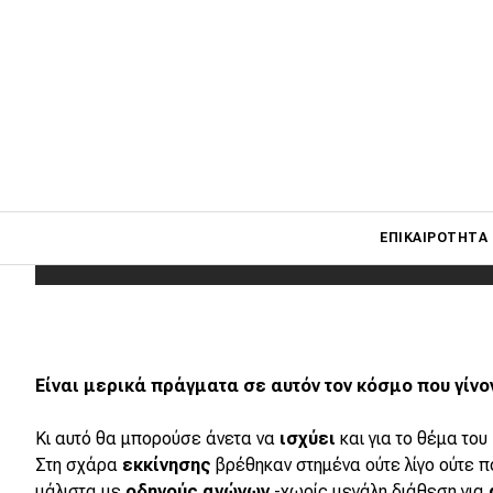
Main navigati
ΕΠΙΚΑΙΡΌΤΗΤΑ
Main navigation
Επικαιρότητα
Είναι μερικά πράγματα σε αυτόν τον κόσμο που γίνο
Νέα μοντέλα
Πρωτότυπα
Κι αυτό θα μπορούσε άνετα να
ισχύει
και για το θέμα του
Στη σχάρα
εκκίνησης
βρέθηκαν στημένα ούτε λίγο ούτε 
Ελλάδα
μάλιστα με
οδηγούς αγώνων
-χωρίς μεγάλη διάθεση για