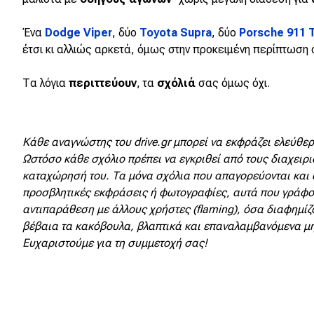
Κόσμος
Ένα
Dodge Viper
, δύο
Toyota Supra
, δύο
Porsche 911 
Τεχνολογία
έτσι κι αλλιώς αρκετά, όμως στην προκειμένη περίπτωση 
Ασφάλεια
Τα λόγια
περιττεύουν
, τα
σχόλιά
σας όμως όχι.
Αγορά
Απόψεις
Κάθε αναγνώστης του drive.gr μπορεί να εκφράζει ελεύθερα
Ωστόσο κάθε σχόλιο πρέπει να εγκριθεί από τους διαχειρι
καταχώρησή του. Τα μόνα σχόλια που απαγορεύονται και 
Test Drive
προσβλητικές εκφράσεις ή φωτογραφίες, αυτά που γράφο
Δοκιμή
αντιπαράθεση με άλλους χρήστες (flaming), όσα διαφημίζο
βέβαια τα κακόβουλα, βλαπτικά και επαναλαμβανόμενα μ
Αποστολή
Ευχαριστούμε για τη συμμετοχή σας!
Συγκρίνουμε