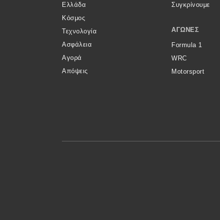
Ελλάδα
Συγκρίνουμε
Νέα
Κόσμος
ΑΓΏΝΕΣ
Τεχνολογία
Παρουσιάσεις
Ασφάλεια
Formula 1
Αγορά
WRC
DRIVE Away
Απόψεις
Motorsport
MOTO
Μεταχειρισμένο
Οδηγός αγοράς
Συμβουλές
Χρηστικά