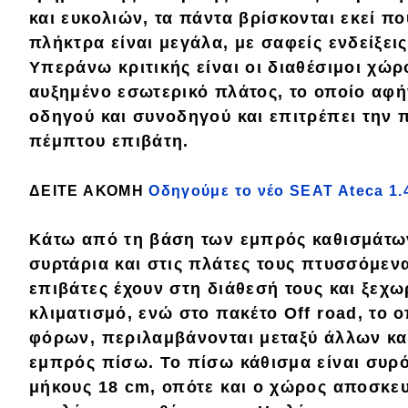
και ευκολιών, τα πάντα βρίσκονται εκεί πο
Κόσμος
πλήκτρα είναι μεγάλα, με σαφείς ενδείξεις
Τεχνολογία
Υπεράνω κριτικής είναι οι διαθέσιμοι
χώρ
αυξημένο εσωτερικό πλάτος, το οποίο αφή
Ασφάλεια
οδηγού και συνοδηγού και επιτρέπει την 
Αγορά
πέμπτου επιβάτη.
Απόψεις
ΔΕΙΤΕ ΑΚΟΜΗ
Οδηγούμε το νέο SEAT Ateca 1.
Test Drive
Κάτω από τη βάση των εμπρός καθισμάτω
συρτάρια
και στις πλάτες τους πτυσσόμεν
Δοκιμή
επιβάτες έχουν στη διάθεσή τους και ξεχω
Αποστολή
κλιματισμό, ενώ στο πακέτο Off road, το ο
φόρων, περιλαμβάνονται μεταξύ άλλων κ
Συγκρίνουμε
εμπρός πίσω. Το πίσω κάθισμα είναι συρ
μήκους 18 cm, οπότε και ο χώρος αποσκε