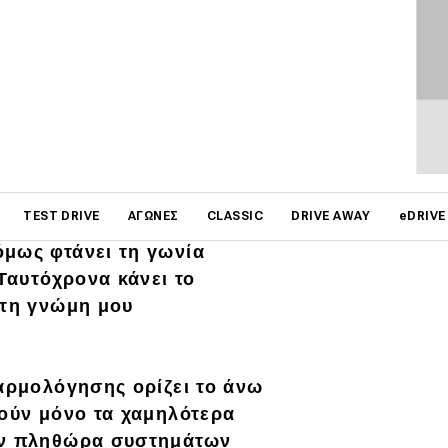
τις αρετές του.
ας είχαν αποκαλυφθεί ήδη
 1.4 TSI ACT
. Το
 το σχετικό λογότυπο πίσω
 αύξηση της απόστασης
 Tiguan της δοκιμής όμως
Off road
, δηλαδή έναν
on
TEST DRIVE
ΑΓΏΝΕΣ
CLASSIC
DRIVE AWAY
eDRIVE
 διαφορετικός από το
όμως φτάνει τη γωνία
 Ταυτόχρονα κάνει το
ά τη γνώμη μου
αρμολόγησης ορίζει το άνω
λούν μόνο τα χαμηλότερα
ην
πληθώρα συστημάτων