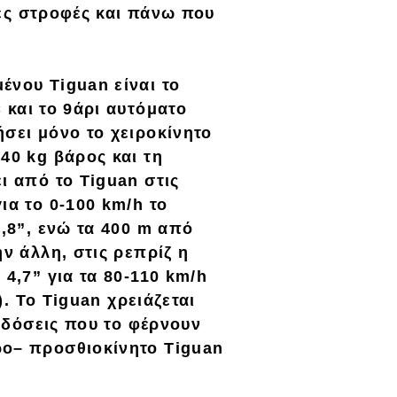
ες στροφές και πάνω που
ένου Tiguan είναι το
C
και το
9άρι αυτόματο
ήσει μόνο το
χειροκίνητο
40 kg βάρος και τη
ι από το Tiguan στις
για το
0-100 km/h
το
9,8”, ενώ τα 400 m από
ην άλλη, στις ρεπρίζ η
 4,7” για τα 80-110 km/h
). Το Tiguan χρειάζεται
πιδόσεις που το φέρνουν
ερο–
προσθιοκίνητο Tiguan