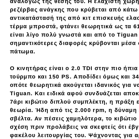
Αγώνες
αναλόγως της θέσης του. Η ελάχιστη χωρη
ρεζέρβας ανάγκης
που κρύβεται από κάτω 
Formula 1
αντικατάστασή της από κιτ επισκευής ελασ
WRC
τέρμα μπροστά, φτάνει θεωρητικά ως τα
61
είναι λίγο πολύ γνωστά και από το
Tiguan 
Motorsport
σημαντικότερες διαφορές κρύβονται μέσα 
πάτωμα.
Eco
Ο κινητήρας είναι ο
2.0 TDI
στην πιο ήπια
Νέα
τούρμπο και
150 PS
. Αποδίδει όμως και
34
οπότε θεωρητικά ακούγεται ιδανικός για ν
Τεχνολογία
Tiguan. Και ειδικά αφού συνδυάζεται αποκ
Mobility
7άρι κιβώτιο διπλού συμπλέκτη
, η πράξη 
θεωρία. Ήδη από τις 2.000 rpm, η δύναμη 
Σταθμοί φόρτισης
σβέλτα. Αν πέσεις χαμηλότερα, το κιβώτιο
σχέση
πριν προλάβεις να σκεφτείς ότι έβγ
Classic
φακέλου λειτουργίας του. Ψάχνοντας για 