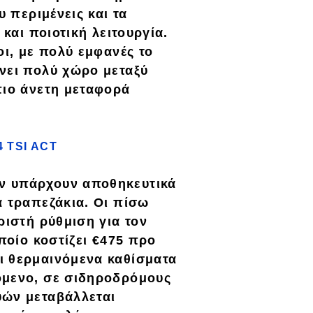
υ περιμένεις και τα
 και ποιοτική λειτουργία.
οι
, με πολύ εμφανές το
νει πολύ χώρο μεταξύ
πιο άνετη μεταφορά
4 TSI ACT
ν υπάρχουν αποθηκευτικά
α τραπεζάκια. Οι πίσω
ριστή ρύθμιση για τον
ποίο κοστίζει
€475
προ
αι
θερμαινόμενα καθίσματα
όμενο, σε σιδηροδρόμους
υών μεταβάλλεται