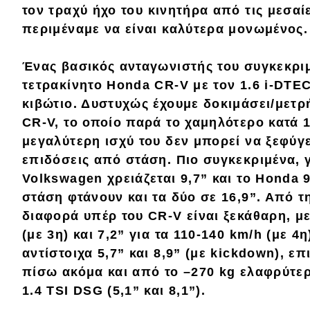
τον
τραχύ ήχο
του κινητήρα από τις μεσαί
Νέα
περιμέναμε να είναι καλύτερα μονωμένος.
Παρουσιάσεις
Ένας βασικός ανταγωνιστής του συγκεκριμ
τετρακίνητο
Honda CR-V με τον 1.6 i-DTE
DRIVE Away
κιβώτιο. Δυστυχώς έχουμε δοκιμάσει/μετρ
CR-V, το οποίο παρά το χαμηλότερο κατά 1
MOTO
μεγαλύτερη ισχύ του δεν μπορεί να ξεφύγε
επιδόσεις από στάση. Πιο συγκεκριμένα, 
Μεταχειρισμένο
Volkswagen χρειάζεται
9,7”
και το Honda 
στάση φτάνουν και τα δύο σε 16,9”. Από τ
Οδηγός αγοράς
διαφορά υπέρ του CR-V είναι ξεκάθαρη, με
Συμβουλές
(με 3η) και 7,2” για τα 110-140 km/h (με 4η
αντίστοιχα 5,7” και 8,9” (με kickdown), ε
πίσω ακόμα και από το –270 kg ελαφρύτ
Χρηστικά
1.4 TSI DSG
(5,1” και 8,1”).