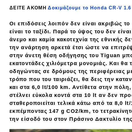
Συμβουλές
ΔΕΙΤΕ ΑΚΟΜΗ
Δοκιμάζουμε το Honda CR-V 1.
ΚΤΕΟ
Οδική βοήθεια
Οι
επιδόσεις
λοιπόν δεν είναι ακριβώς τ
είναι το
ταξίδι
. Παρά το ύψος του δεν είνα
άνεμο και καμία κακοτεχνία της εθνικής δε
eDRIVE
την ανάρτηση αρκετά έτσι ώστε να επιτρέ
στην
άνετη
θέση οδήγησης του Tiguan μπο
DRIVE USED
εκατοντάδες χιλιόμετρα μονομιάς. Και θα 
οδηγώντας σε δρόμους της περιφέρειας με
τρόπο που του ταιριάζει, θα δεις την κατ
και στα
6,0 lt/100 km
. Αντίθετα στην πόλη,
στέλνει εύκολα κοντά στα 10 lt αν δεν προ
σταθεροποιείται τελικά κάτω από τα 8,0 lt
εκπέμποντας
147 g CO2/km
, το τετρακίνη
την είσοδό του στον
Πράσινο Δακτυλίο
τη