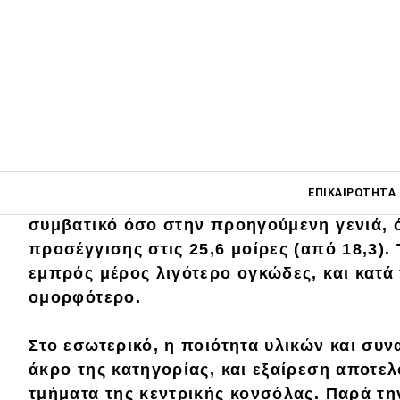
εξοπλισμό είναι ιδανική για να ξεδιπλώσει 
Τα βασικά χαρακτηριστικά του μοντέλου μ
από τη δοκιμή του προσθιοκίνητου
Tiguan
τετρακίνητο κανονικά ξεχωρίζει μόνο από
κι αν είσαι πολύ παρατηρητικός, από την
από το έδαφος από τα 18,9 στα
20 cm
. Το
είναι εξοπλισμένο επιπλέον με το
πακέτο 
Main navigati
ΕΠΙΚΑΙΡΌΤΗΤΑ
εμπρός προφυλακτήρα που δεν είναι τόσο
συμβατικό όσο στην προηγούμενη γενιά, 
προσέγγισης στις 25,6 μοίρες (από 18,3).
Main navigation
εμπρός μέρος
λιγότερο ογκώδες
, και κατ
Επικαιρότητα
ομορφότερο.
Νέα μοντέλα
Στο εσωτερικό, η
ποιότητα
υλικών και συν
Πρωτότυπα
άκρο της κατηγορίας, και εξαίρεση αποτε
Ελλάδα
τμήματα της κεντρικής κονσόλας. Παρά τ