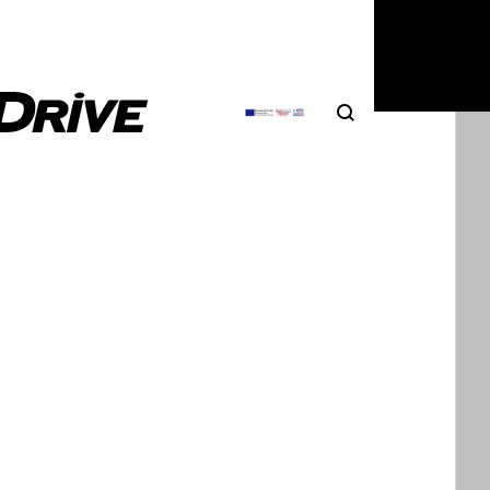
Search
Αναζήτηση
ματη
αρωτιέσαι
 από ένα
ρθε να δυσκολέψει τη ζωή
μενο, μια έκδοση με
ιβώτιο και πλούσιο