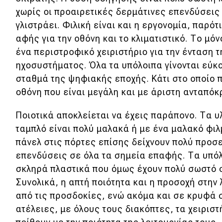
χωρίς οι προαιρετικές δερμάτινες επενδύσεις
Κόσμος
γλιστράει. Φιλική είναι και η εργονομία, παρό
Τεχνολογία
αφής για την οθόνη και το κλιματιστικό. Το μόν
Ασφάλεια
ένα περιστροφικό χειριστήριο για την ένταση 
ηχοσυστήματος. Όλα τα υπόλοιπα γίνονται εύκο
Αγορά
σταθμά της ψηφιακής εποχής. Κάτι στο οποίο π
Απόψεις
οθόνη που είναι μεγάλη και με άριστη ανταπόκ
Ποιοτικά αποκλείεται να έχεις παράπονο. Τα υ
Test Drive
ταμπλό είναι πολύ μαλακά ή με ένα μαλακό φιλ
πάνελ στις πόρτες επίσης δείχνουν πολύ προσε
Δοκιμή
επενδύσεις σε όλα τα σημεία επαφής. Τα υπό
Αποστολή
σκληρά πλαστικά που όμως έχουν πολύ σωστό φ
Συνολικά, η απτή ποιότητα και η προσοχή στην
Συγκρίνουμε
από τις προσδοκίες, ενώ ακόμα και σε κρυφά 
ατέλειες, με όλους τους διακόπτες, τα χειριστ