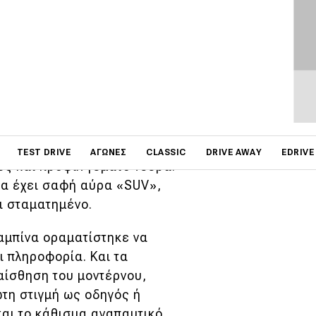
κές εκδόσεις (μια
 να κορυφώσουν το παιχνίδι
το παγκόσμιο C-SUV που
ρυφαίο επίπεδο.
ική του φύση, δε θα βρεις
on
εκδόσεις. Μιλάμε δηλαδή για
TEST DRIVE
ΑΓΏΝΕΣ
CLASSIC
DRIVE AWAY
EDRIVE
ές και προφίλ γεμάτο νεύρα.
λα έχει σαφή αύρα «SUV»,
ι σταματημένο.
αμπίνα οραματίστηκε να
ι πληροφορία. Και τα
αίσθηση του μοντέρνου,
τη στιγμή ως οδηγός ή
και το κάθισμα αναπαυτικό,