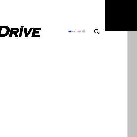
HEV
Search
Αναζήτηση
ης τόλμης
ό Tucson
ς όραμα και χρήμα που
 τουλάχιστον στην Ευρώπη,
ρόοδο της εταιρείας πιο