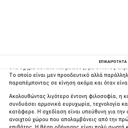
Για την τελευταία μάλιστα, οι δύο φουλ υβριδι
αυτοφορτιζόμενη και μια PHEV) αναλαμβάνουν
των εντυπώσεων αλλά και της ουσίας γι’ αυτό 
κατασκευάστηκε για να παίζει σε απολύτως κο
Καμία αλλαγή
Πέρα από τα σήματα που φανερώνουν την υβριδ
Main navigati
καμία άλλη διαφορά σε σχέση με τις «απλές» 
ΕΠΙΚΑΙΡΌΤΗΤΑ
ένα σχήμα δυνατό και μυώδες, με έντονες ακμ
Το οποίο είναι μεν προοδευτικό αλλά παράλλη
παραπέμποντας σε κίνηση ακόμα και όταν είνα
Main navigation
Επικαιρότητα
Ακολουθώντας λιγότερο έντονη φιλοσοφία, η κ
Νέα μοντέλα
συνδυάσει αρμονικά ευρυχωρία, τεχνολογία κα
κατάφερε. Η σχεδίαση είναι υπεύθυνη για την 
Πρωτότυπα
ανοιχτού χώρου που απολαμβάνεις από την πρώ
Ελλάδα
επιβάτης. Η θέση οδήγησης είναι πολύ σωστή 