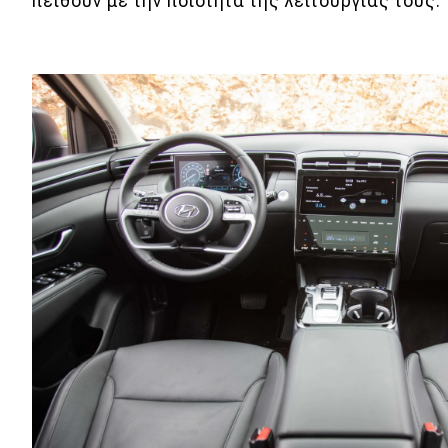
Αγώνες
πείθουν με την ποιότητα της λειτουργίας τους.
Formula 1
WRC
Motorsport
Eco
Νέα
Τεχνολογία
Mobility
Σταθμοί φόρτισης
Classic