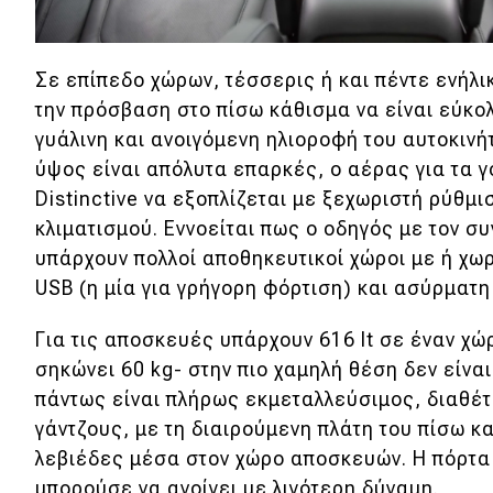
Νέα
Παρουσιάσεις
Σε επίπεδο χώρων, τέσσερις ή και πέντε ενήλι
την πρόσβαση στο πίσω κάθισμα να είναι εύκολ
γυάλινη και ανοιγόμενη ηλιοροφή του αυτοκινή
DRIVE Away
ύψος είναι απόλυτα επαρκές, ο αέρας για τα γό
Distinctive να εξοπλίζεται με ξεχωριστή ρύθμ
MOTO
κλιματισμού. Εννοείται πως ο οδηγός με τον σ
υπάρχουν πολλοί αποθηκευτικοί χώροι με ή χω
Μεταχειρισμένο
USB (η μία για γρήγορη φόρτιση) και ασύρματη
Οδηγός αγοράς
Για τις αποσκευές υπάρχουν 616 lt σε έναν χώ
Συμβουλές
σηκώνει 60 kg- στην πιο χαμηλή θέση δεν είνα
πάντως είναι πλήρως εκμεταλλεύσιμος, διαθέτ
γάντζους, με τη διαιρούμενη πλάτη του πίσω κ
Χρηστικά
λεβιέδες μέσα στον χώρο αποσκευών. Η πόρτα
μπορούσε να ανοίγει με λιγότερη δύναμη.