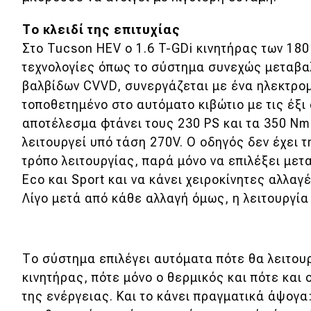
Συμβουλές
ΚΤΕΟ
Το κλειδί της επιτυχίας
Στο Tucson HEV ο 1.6 T-GDi κινητήρας των 180
Οδική βοήθεια
τεχνολογίες όπως το σύστημα συνεχώς μεταβα
βαλβίδων CVVD, συνεργάζεται με ένα ηλεκτρομ
eDRIVE
τοποθετημένο στο αυτόματο κιβώτιο με τις έξι
αποτέλεσμα φτάνει τους 230 PS και τα 350 Nm 
DRIVE USED
λειτουργεί υπό τάση 270V. Ο οδηγός δεν έχει 
τρόπο λειτουργίας, παρά μόνο να επιλέξει μετ
Eco και Sport και να κάνει χειροκίνητες αλλαγέ
Λίγο μετά από κάθε αλλαγή όμως, η λειτουργία
Το σύστημα επιλέγει αυτόματα πότε θα λειτουρ
κινητήρας, πότε μόνο ο θερμικός και πότε και 
της ενέργειας. Και το κάνει πραγματικά άψογα