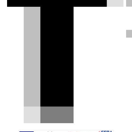
ΦΩΤΟΓΡΑΦΙΕΣ
Αργύρης Τούντας |
04.08.2023
Test drive: Audi Q5
Sportback 40 TDI quattro
S tronic MHEV