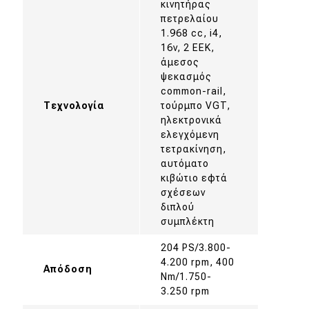
κινητήρας
πετρελαίου
1.968 cc, i4,
16v, 2 ΕΕΚ,
άμεσος
ψεκασμός
common-rail,
Τεχνολογία
τούρμπο VGT,
ηλεκτρονικά
ελεγχόμενη
τετρακίνηση,
αυτόματο
κιβώτιο εφτά
σχέσεων
διπλού
συμπλέκτη
204 PS/3.800-
4.200 rpm, 400
Απόδοση
Nm/1.750-
3.250 rpm