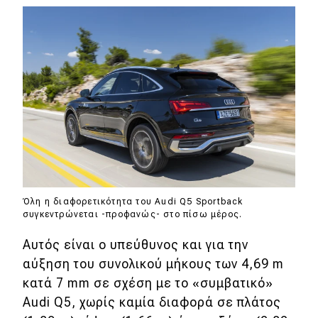
Eco
Νέα
Τεχνολογία
Mobility
Σταθμοί φόρτισης
Classic
Όλη η διαφορετικότητα του Audi Q5 Sportback
συγκεντρώνεται -προφανώς- στο πίσω μέρος.
Νέα
Αυτός είναι ο υπεύθυνος και για την
Παρουσιάσεις
αύξηση του συνολικού μήκους των 4,69 m
κατά 7 mm σε σχέση με το «συμβατικό»
Audi Q5, χωρίς καμία διαφορά σε πλάτος
DRIVE Away