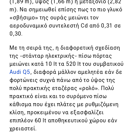
(1,89 m), ύψος (1,66 m) ή μεταξόνιο (2,82
m). Να σημειωθεί επίσης πως το πιο γλυκό
MOTO
«σβήσιμο» της ουράς μειώνει τον
αεροδυναμικό συντελεστή Cd από 0,31 σε
Μεταχειρισμένο
0,30.
Οδηγός αγοράς
Με τη σειρά της, η διαφορετική σχεδίαση
Συμβουλές
της -στάνταρ ηλεκτρικής- πίσω πόρτας
μειώνει κατά 10 lt τα 520 lt του συμβατικού
Audi Q5
, διαφορά μάλλον αμελητέα εάν δε
Χρηστικά
φορτώνεις συχνά πάνω από το ύψος της
πολύ πρακτικής εταζέρας «ρολό». Πολύ
Συμβουλές
πρακτικό είναι και το συρόμενο πίσω
ΚΤΕΟ
κάθισμα που έχει πλάτες με ρυθμιζόμενη
κλίση, προκειμένου να εξασφαλίζει
Οδική βοήθεια
επιπλέον 60 lt αποθηκευτικού χώρου εάν
χρειαστεί.