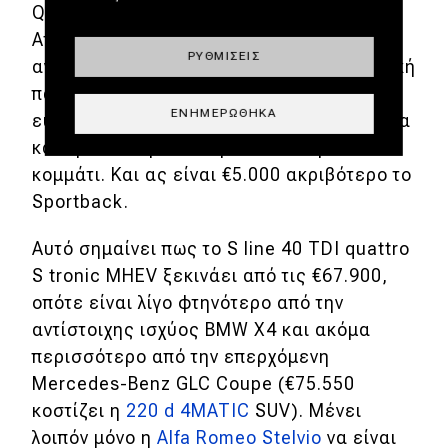
Q5 Sportback έναντι του συμβατικού SUV.
Από την άλλη όμως πρέπει να του
ΡΥΘΜΊΣΕΙΣ
αναγνωρίζουμε δε ζητάει καμία ουσιαστική
παραχώρηση σε επίπεδο ευχρηστία ή
ΕΝΗΜΕΡΏΘΗΚΑ
ευρυχωρίας, οπότε την τελική απόφαση θα
καθορίσει περισσότερο το αισθητικό
κομμάτι. Και ας είναι €5.000 ακριβότερο το
Sportback.
Αυτό σημαίνει πως το S line 40 TDI quattro
S tronic MHEV ξεκινάει από τις €67.900,
οπότε είναι λίγο φτηνότερο από την
αντίστοιχης ισχύος BMW X4 και ακόμα
περισσότερο από την επερχόμενη
Mercedes-Benz GLC Coupe (€75.550
κοστίζει η
220 d 4MATIC
SUV). Μένει
λοιπόν μόνο η
Alfa Romeo Stelvio
να είναι