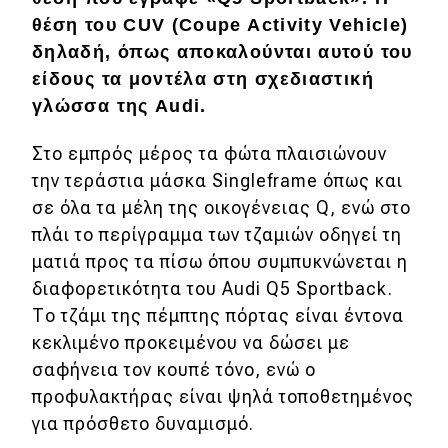
θέση του CUV (Coupe Activity Vehicle)
Απόψεις
δηλαδή, όπως αποκαλούνται αυτού του
είδους τα μοντέλα στη σχεδιαστική
Test Drive
γλώσσα της Audi.
Δοκιμή
Στο εμπρός μέρος τα φώτα πλαισιώνουν
την τεράστια μάσκα Singleframe όπως και
Αποστολή
σε όλα τα μέλη της οικογένειας Q, ενώ στο
Συγκρίνουμε
πλάι το περίγραμμα των τζαμιών οδηγεί τη
ματιά προς τα πίσω όπου συμπυκνώνεται η
διαφορετικότητα του Audi Q5 Sportback.
Αγώνες
Το τζάμι της πέμπτης πόρτας είναι έντονα
κεκλιμένο προκειμένου να δώσει με
Formula 1
σαφήνεια τον κουπέ τόνο, ενώ ο
WRC
προφυλακτήρας είναι ψηλά τοποθετημένος
για πρόσθετο δυναμισμό.
Motorsport