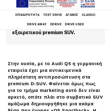
Η διαφορετική σχεδίαση της ουράς
Main navigation
ΕΠΙΚΑΙΡΌΤΗΤΑ
TEST DRIVE
ΑΓΏΝΕΣ
CLASSIC
δεν αλλοιώνει σε τίποτα τα
χαρακτηριστικά ενός αντικειμενικά
DRIVE AWAY
EDRIVE
DRIVE USED
εξαιρετικού premium SUV.
Main navigation
Επικαιρότητα
Νέα μοντέλα
Πρωτότυπα
Στην ουσία, με το Audi Q5 η γερμανική
εταιρεία έχει μια αντικειμενικά
Ελλάδα
πληρέστατη αντιπροσώπευση στα
Κόσμος
premium D-SUV. Φαίνεται όμως πως
για το τμήμα marketing αυτό δεν είναι
Τεχνολογία
αρκετό, οπότε πλάι στο συμβατικό SUV
Ασφάλεια
αμάξωμα δημιουργήθηκε μια ακόμα
Αγορά
θέση που έγραφε «Q5 Sportback». Η