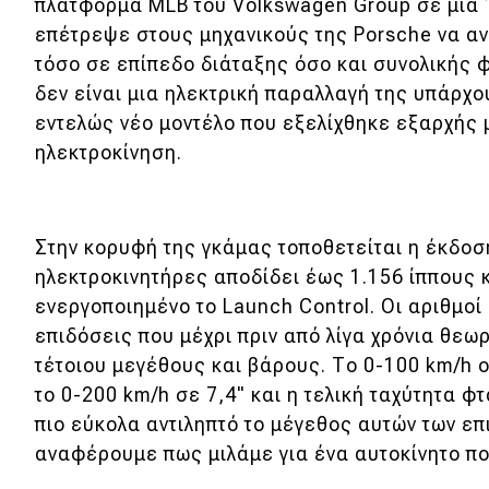
πλατφόρμα MLB του Volkswagen Group σε μια
Νέα
επέτρεψε στους μηχανικούς της Porsche να α
τόσο σε επίπεδο διάταξης όσο και συνολικής
Παρουσιάσεις
δεν είναι μια ηλεκτρική παραλλαγή της υπάρχ
εντελώς νέο μοντέλο που εξελίχθηκε εξαρχής 
ηλεκτροκίνηση.
DRIVE Away
MOTO
Στην κορυφή της γκάμας τοποθετείται η έκδοση
Μεταχειρισμένο
ηλεκτροκινητήρες αποδίδει έως 1.156 ίππους 
ενεργοποιημένο το Launch Control. Οι αριθμοί
Οδηγός αγοράς
επιδόσεις που μέχρι πριν από λίγα χρόνια θεω
Συμβουλές
τέτοιου μεγέθους και βάρους. Το 0-100 km/h ο
το 0-200 km/h σε 7,4" και η τελική ταχύτητα φτά
πιο εύκολα αντιληπτό το μέγεθος αυτών των επ
Χρηστικά
αναφέρουμε πως μιλάμε για ένα αυτοκίνητο που