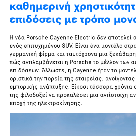
καθημερινή χρηστικότητ
Κόσμος
επιδόσεις με τρόπο μον
Τεχνολογία
Ασφάλεια
Η νέα Porsche Cayenne Electric δεν αποτελεί 
Αγορά
ενός επιτυχημένου SUV. Είναι ένα μοντέλο στρ
γερμανική φίρμα και ταυτόχρονα μια ξεκάθαρ
Απόψεις
πώς αντιλαμβάνεται η Porsche το μέλλον των 
επιδόσεων. Άλλωστε, η Cayenne ήταν το μοντέ
Test Drive
οριστικά την πορεία της εταιρείας, ανοίγοντας
εμπορικής ανάπτυξης. Είκοσι τέσσερα χρόνια 
Δοκιμή
της φιλοδοξεί να προκαλέσει μια αντίστοιχη α
Αποστολή
εποχή της ηλεκτροκίνησης.
Συγκρίνουμε