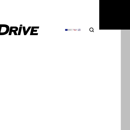
ημείο
Search
Αναζήτηση
σούπερκαρ,
 νέα
ομένα στα