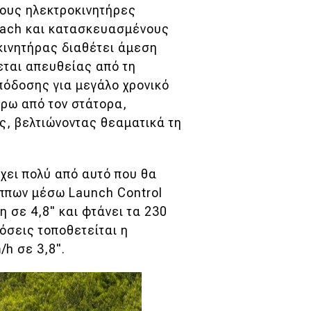
νους ηλεκτροκινητήρες
sach και κατασκευασμένους
οκινητήρας διαθέτει άμεση
εται απευθείας από τη
πόδοσης για μεγάλο χρονικό
ύρω από τον στάτορα,
ς, βελτιώνοντας θεαματικά τη
χει πολύ από αυτό που θα
ίππων μέσω Launch Control
η σε 4,8" και φτάνει τα 230
όσεις τοποθετείται η
/h σε 3,8".