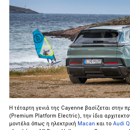
Αγώνες
Formula 1
WRC
Motorsport
Eco
Νέα
Τεχνολογία
Mobility
Σταθμοί φόρτισης
Η τέταρτη γενιά της Cayenne βασίζεται στην 
(Premium Platform Electric), την ίδια αρχιτεκτ
μοντέλα όπως η ηλεκτρική
Macan
και το
Audi Q
Classic