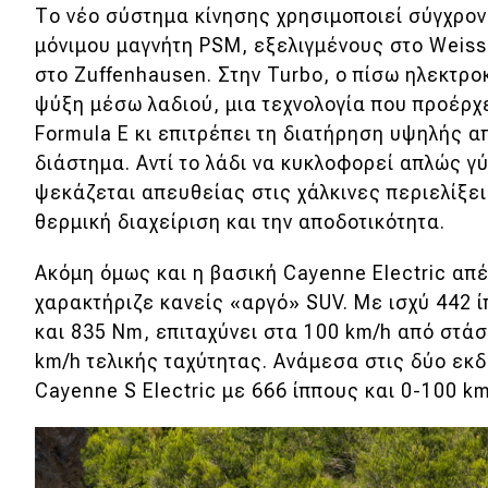
Συμβουλές
Το νέο σύστημα κίνησης χρησιμοποιεί σύγχρο
ΚΤΕΟ
μόνιμου μαγνήτη PSM, εξελιγμένους στο Weis
στο Zuffenhausen. Στην Turbo, ο πίσω ηλεκτρ
Οδική βοήθεια
ψύξη μέσω λαδιού, μια τεχνολογία που προέρχ
Formula E κι επιτρέπει τη διατήρηση υψηλής α
διάστημα. Αντί το λάδι να κυκλοφορεί απλώς γ
eDRIVE
ψεκάζεται απευθείας στις χάλκινες περιελίξει
DRIVE USED
θερμική διαχείριση και την αποδοτικότητα.
Ακόμη όμως και η βασική Cayenne Electric απέ
χαρακτήριζε κανείς «αργό» SUV. Με ισχύ 442 
και 835 Nm, επιταχύνει στα 100 km/h από στάσ
km/h τελικής ταχύτητας. Ανάμεσα στις δύο εκδ
Cayenne S Electric με 666 ίππους και 0-100 km