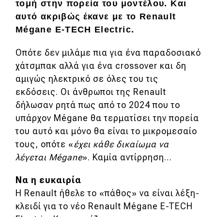
τομή στην πορεία του μοντέλου. Και
Απόψεις
αυτό ακριβώς έκανε με το Renault
Mégane E-TECH Electric.
Test Drive
Οπότε δεν μιλάμε πια για ένα παραδοσιακό
χάτσμπακ αλλά για ένα crossover και δη
Δοκιμή
αμιγώς ηλεκτρικό σε όλες του τις
εκδόσεις. Οι άνθρωποι της Renault
Αποστολή
δήλωσαν ρητά πως από το 2024 που το
Συγκρίνουμε
υπάρχον Mégane θα τερματίσει την πορεία
του αυτό και μόνο θα είναι το μικρομεσαίο
τους, οπότε «
έχει κάθε δικαίωμα να
Αγώνες
λέγεται Mégane
». Καμία αντίρρηση…
Formula 1
Να η ευκαιρία
WRC
Η Renault ήθελε το «πάθος» να είναι λέξη-
Motorsport
κλειδί για το νέο Renault Mégane E-TECH