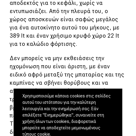
αποδεκτός για το κεφάλι, χωρίς να
εντυπωσιάζει. Από την πλευρά του, ο
χώρος αποσκευών είναι σαφώς μεγάλος
για ένα αυτοκίνητο αυτού του μήκους, με
389 lt και έναν χρήσιμο κρυφό χώρο 22 lt
για το καλώδιο φόρτισης.
Δεν μπορείς να μην εκθειάσεις την
ηχομόνωση που είναι άριστη, με έναν
ειδικό αφρό μεταξύ της μπαταρίας και της
καμπίνας να σβήνει θορύβους και να
απορροφά κραδασμούς με τον καλύτερο
Χρησιμοποιούμε κάποια cookies στις σελίδες
τρόπο σε κάθε ταχύτητα. Εργονομικά όλα
αυτού του ιστότοπου για την καλύτερη
βρίσκονται εκεί που θα ήθελες ή
λειτουργία και την ενημέρωσή σας. Εάν
περιμένεις να είναι, με μια μόνο αστοχία:
επιλέξετε "Ενημερώθηκα", συναινείτε στη
χρήση όλων των cookies, διαφορετικά
Τον μοχλοδιακόπτη που βρίσκεται στη
μπορείτε να αποδεχτείτε μεμονωμένους
δεξιά πλευρά της κολόνας του τιμονιού,
τύπους cookie.