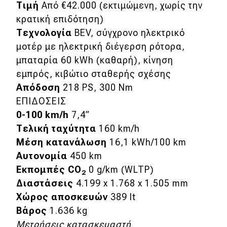
Τιμή
Από €42.000 (εκτιμώμενη, χωρίς την
κρατική επιδότηση)
Τεχνολογία
BEV, σύγχρονο ηλεκτρικό
μοτέρ με ηλεκτρική διέγερση ρότορα,
μπαταρία 60 kWh (καθαρή), κίνηση
εμπρός, κιβώτιο σταθερής σχέσης
Απόδοση
218 PS, 300 Nm
ΕΠΙΔΟΣΕΙΣ
0-100 km/h
7,4”
Τελική ταχύτητα
160 km/h
Μέση κατανάλωση
16,1 kWh/100 km
Αυτονομία
450 km
Εκπομπές CO
0 g/km (WLTP)
2
Διαστάσεις
4.199 x 1.768 x 1.505 mm
Χώρος αποσκευών
389 lt
Βάρος
1.636 kg
Μετρήσεις κατασκευαστή