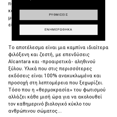
πολύ κοντά με εκείνον για τους
καθαριστήρες. Κάνοντας γρήγορες
ΡΥΘΜΊΣΕΙΣ
μανούβρες, το να μην τους μπερδέψεις
είναι το λιγότερο πιθανό σενάριο…
ΕΝΗΜΕΡΏΘΗΚΑ
Το αποτέλεσμα είναι μια καμπίνα ιδιαίτερα
φιλόξενη και ζεστή, με επενδύσεις
Alcantara και -προαιρετικά- αληθινού
ξύλου. Υλικά που στις περισσότερες
εκδόσεις είναι 100% ανακυκλωμένα και
προσοχή στη λεπτομέρεια που ξεχωρίζει.
Τόσο που η «θερμοκρασία» του φωτισμού
αλλάζει κάθε μισή ώρα για να ακολουθεί
τον καθημερινό βιολογικό κύκλο του
ανθρώπινου σώματος…