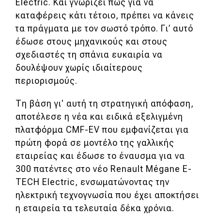
Electric. Και γνωρίζει πως για να
καταφέρεις κάτι τέτοιο, πρέπει να κάνεις
Eco
τα πράγματα με τον σωστό τρόπο. Γι’ αυτό
έδωσε στους μηχανικούς και στους
Νέα
σχεδιαστές τη σπάνια ευκαιρία να
Τεχνολογία
δουλέψουν χωρίς ιδιαίτερους
περιορισμούς.
Mobility
Σταθμοί φόρτισης
Τη βάση γι' αυτή τη στρατηγική απόφαση,
αποτέλεσε η νέα και ειδικά εξελιγμένη
πλατφόρμα CMF-EV που εμφανίζεται για
Classic
πρώτη φορά σε μοντέλο της γαλλικής
εταιρείας και έδωσε το έναυσμα για να
Νέα
300 πατέντες στο νέο Renault Mégane E-
Παρουσιάσεις
TECH Electric, ενσωματώνοντας την
ηλεκτρική τεχνογνωσία που έχει αποκτήσει
η εταιρεία τα τελευταία δέκα χρόνια.
DRIVE Away