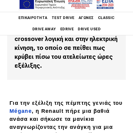
Το νέο Renault Mégane E-TECH
Main navigation
ΕΠΙΚΑΙΡΌΤΗΤΑ
TEST DRIVE
ΑΓΏΝΕΣ
CLASSIC
Electric είναι ένα ολοκαίνουργιο
μοντέλο αφιερωμένο στην
DRIVE AWAY
EDRIVE
DRIVE USED
crossover λογική και στην ηλεκτρική
Main navigation
κίνηση, το οποίο σε πείθει πως
Επικαιρότητα
κρύβει πίσω του ατελείωτες ώρες
Νέα μοντέλα
εξέλιξης.
Πρωτότυπα
Ελλάδα
Κόσμος
Για την εξέλιξη της πέμπτης γενιάς του
Τεχνολογία
Mégane
, η Renault πήρε μια βαθιά
ανάσα και σήκωσε τα μανίκια
Ασφάλεια
αναγνωρίζοντας την ανάγκη για μια
Αγορά