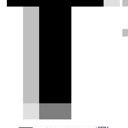
ΦΩΤΟΓΡΑΦΙΕΣ
Αργύρης Τούντας |
25.02.2022
Δοκιμάζουμε το νέο
Renault Mégane E-TECH
Electric