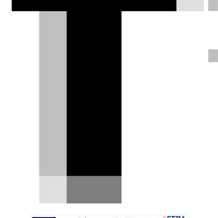
Χρήστος Παπαχριστόπουλος |
21.05.2026
Defender Off-Road
Experience: Εκεί όπου το
Defender θυμάται τι