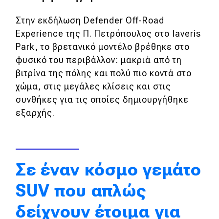
Απόψεις
Στην εκδήλωση Defender Off-Road
Experience της Π. Πετρόπουλος στο Iaveris
Park, το βρετανικό μοντέλο βρέθηκε στο
Test Drive
φυσικό του περιβάλλον: μακριά από τη
βιτρίνα της πόλης και πολύ πιο κοντά στο
Δοκιμή
χώμα, στις μεγάλες κλίσεις και στις
Αποστολή
συνθήκες για τις οποίες δημιουργήθηκε
Συγκρίνουμε
εξαρχής.
Αγώνες
Σε έναν κόσμο γεμάτο
Formula 1
SUV που απλώς
WRC
δείχνουν έτοιμα για
Motorsport