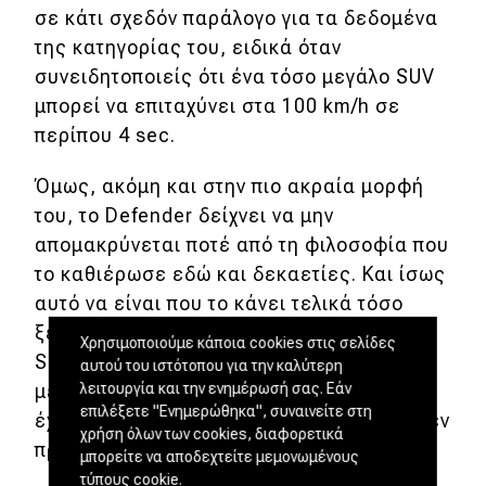
σε κάτι σχεδόν παράλογο για τα δεδομένα
της κατηγορίας του, ειδικά όταν
συνειδητοποιείς ότι ένα τόσο μεγάλο SUV
μπορεί να επιταχύνει στα 100 km/h σε
περίπου 4 sec.
Όμως, ακόμη και στην πιο ακραία μορφή
του, το Defender δείχνει να μην
απομακρύνεται ποτέ από τη φιλοσοφία που
το καθιέρωσε εδώ και δεκαετίες. Και ίσως
αυτό να είναι που το κάνει τελικά τόσο
ξεχωριστό σήμερα. Σε μια αγορά γεμάτη
Χρησιμοποιούμε κάποια cookies στις σελίδες
SUV που μοιάζουν όλο και περισσότερο
αυτού του ιστότοπου για την καλύτερη
μεταξύ τους, το Defender εξακολουθεί να
λειτουργία και την ενημέρωσή σας. Εάν
επιλέξετε "Ενημερώθηκα", συναινείτε στη
έχει χαρακτήρα. Και το σημαντικότερο; Δεν
χρήση όλων των cookies, διαφορετικά
προσπαθεί καν να το αποδείξει.
μπορείτε να αποδεχτείτε μεμονωμένους
τύπους cookie.