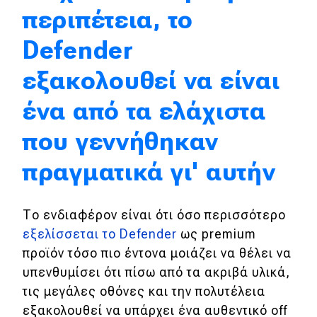
περιπέτεια, το
Eco
Defender
Νέα
εξακολουθεί να είναι
Τεχνολογία
ένα από τα ελάχιστα
Mobility
που γεννήθηκαν
Σταθμοί φόρτισης
πραγματικά γι' αυτήν
Classic
Το ενδιαφέρον είναι ότι όσο περισσότερο
Νέα
εξελίσσεται το Defender
ως premium
προϊόν τόσο πιο έντονα μοιάζει να θέλει να
Παρουσιάσεις
υπενθυμίσει ότι πίσω από τα ακριβά υλικά,
τις μεγάλες οθόνες και την πολυτέλεια
εξακολουθεί να υπάρχει ένα αυθεντικό off
DRIVE Away