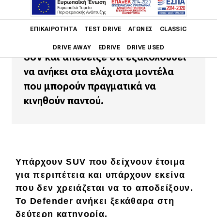
πραγματικά είναι
Main navigation
Στο Iaveris Park, το Defender άφησε
ΕΠΙΚΑΙΡΌΤΗΤΑ
TEST DRIVE
ΑΓΏΝΕΣ
CLASSIC
πίσω του τον ρόλο του πολυτελούς
DRIVE AWAY
EDRIVE
DRIVE USED
SUV και απέδειξε ότι εξακολουθεί
να ανήκει στα ελάχιστα μοντέλα
Main navigation
Επικαιρότητα
που μπορούν πραγματικά να
κινηθούν παντού.
Νέα μοντέλα
Πρωτότυπα
Ελλάδα
Κόσμος
Υπάρχουν SUV που δείχνουν έτοιμα
για περιπέτεια και υπάρχουν εκείνα
Τεχνολογία
που δεν χρειάζεται να το αποδείξουν.
Ασφάλεια
Το Defender ανήκει ξεκάθαρα στη
Αγορά
δεύτερη κατηγορία.