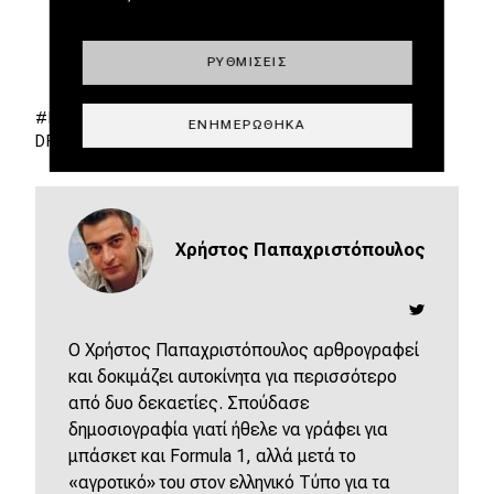
ΡΥΘΜΊΣΕΙΣ
DEFENDER
LAND ROVER DEFENDER
TEST
ΕΝΗΜΕΡΏΘΗΚΑ
DRIVE
Χρήστος Παπαχριστόπουλος
O Χρήστος Παπαχριστόπουλος αρθρογραφεί
και δοκιμάζει αυτοκίνητα για περισσότερο
από δυο δεκαετίες. Σπούδασε
δημοσιογραφία γιατί ήθελε να γράφει για
μπάσκετ και Formula 1, αλλά μετά το
«αγροτικό» του στον ελληνικό Τύπο για τα