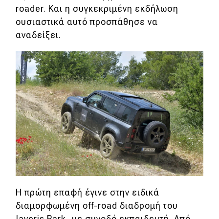
roader. Και η συγκεκριμένη εκδήλωση
ουσιαστικά αυτό προσπάθησε να
MOTO
αναδείξει.
Μεταχειρισμένο
Οδηγός αγοράς
Συμβουλές
Χρηστικά
Συμβουλές
ΚΤΕΟ
Οδική βοήθεια
Η πρώτη επαφή έγινε στην ειδικά
διαμορφωμένη off-road διαδρομή του
Iaveris Park, με συνοδό εκπαιδευτή. Από