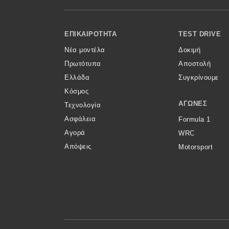
Κόσμος
Footer Menu
Τεχνολογία
ΕΠΙΚΑΙΡΌΤΗΤΑ
TEST DRIVE
Νέα μοντέλα
Δοκιμή
Ασφάλεια
Πρωτότυπα
Αποστολή
Αγορά
Ελλάδα
Συγκρίνουμε
Απόψεις
Κόσμος
ΑΓΏΝΕΣ
Τεχνολογία
Ασφάλεια
Formula 1
Test Drive
Αγορά
WRC
Απόψεις
Motorsport
Δοκιμή
Αποστολή
Συγκρίνουμε