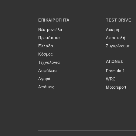
Κόσμος
Footer Menu
Τεχνολογία
ΕΠΙΚΑΙΡΌΤΗΤΑ
TEST DRIVE
Νέα μοντέλα
Δοκιμή
Ασφάλεια
Πρωτότυπα
Αποστολή
Αγορά
Ελλάδα
Συγκρίνουμε
Απόψεις
Κόσμος
ΑΓΏΝΕΣ
Τεχνολογία
Ασφάλεια
Formula 1
Test Drive
Αγορά
WRC
Απόψεις
Motorsport
Δοκιμή
Αποστολή
Συγκρίνουμε