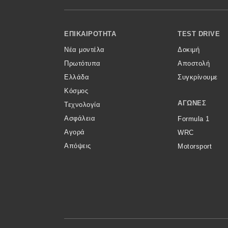
Κόσμος
Footer Menu
Τεχνολογία
ΕΠΙΚΑΙΡΌΤΗΤΑ
TEST DRIVE
Νέα μοντέλα
Δοκιμή
Ασφάλεια
Πρωτότυπα
Αποστολή
Αγορά
Ελλάδα
Συγκρίνουμε
Απόψεις
Κόσμος
ΑΓΏΝΕΣ
Τεχνολογία
Ασφάλεια
Formula 1
Test Drive
Αγορά
WRC
Απόψεις
Motorsport
Δοκιμή
Αποστολή
Συγκρίνουμε