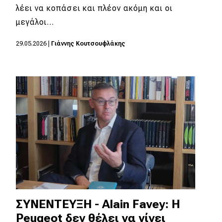
λέει να κοπάσει και πλέον ακόμη και οι
μεγάλοι…
Eco
29.05.2026
|
Γιάννης Κουτσουφλάκης
Νέα
Τεχνολογία
Mobility
Σταθμοί φόρτισης
Classic
Νέα
Παρουσιάσεις
ΣΥΝΕΝΤΕΥΞΗ - Alain Favey: Η
Peugeot δεν θέλει να γίνει
DRIVE Away