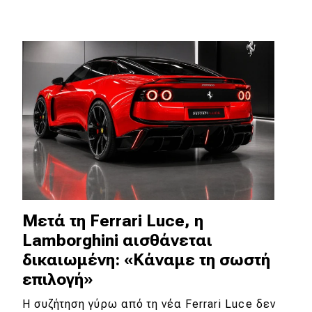
Απόψεις
Test Drive
Δοκιμή
Αποστολή
Συγκρίνουμε
Αγώνες
Μετά τη Ferrari Luce, η
Lamborghini αισθάνεται
Formula 1
δικαιωμένη: «Κάναμε τη σωστή
WRC
επιλογή»
Motorsport
Η συζήτηση γύρω από τη νέα Ferrari Luce δεν