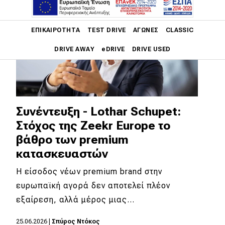
Main navigation
ΕΠΙΚΑΙΡΌΤΗΤΑ
TEST DRIVE
ΑΓΏΝΕΣ
CLASSIC
DRIVE AWAY
eDRIVE
DRIVE USED
Main navigation
Επικαιρότητα
Νέα μοντέλα
Συνέντευξη - Lothar Schupet:
Στόχος της Zeekr Europe το
Πρωτότυπα
βάθρο των premium
Ελλάδα
κατασκευαστών
Κόσμος
Η είσοδος νέων premium brand στην
Τεχνολογία
ευρωπαϊκή αγορά δεν αποτελεί πλέον
εξαίρεση, αλλά μέρος μιας…
Ασφάλεια
Αγορά
25.06.2026
|
Σπύρος Ντόκος