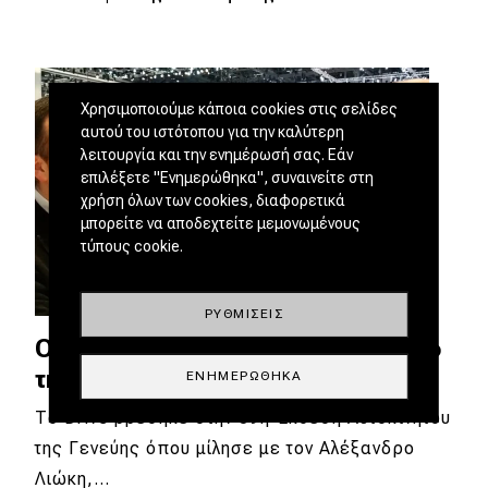
Χρησιμοποιούμε κάποια cookies στις σελίδες
αυτού του ιστότοπου για την καλύτερη
λειτουργία και την ενημέρωσή σας. Εάν
επιλέξετε "Ενημερώθηκα", συναινείτε στη
χρήση όλων των cookies, διαφορετικά
μπορείτε να αποδεχτείτε μεμονωμένους
τύπους cookie.
ΡΥΘΜΊΣΕΙΣ
Ο Έλληνας σχεδιαστής πίσω από
την Alfa Romeo Tonale
ΕΝΗΜΕΡΏΘΗΚΑ
Το Drive βρέθηκε στην 89η Έκθεση Αυτοκινήτου
της Γενεύης όπου μίλησε με τον Αλέξανδρο
Λιώκη,…