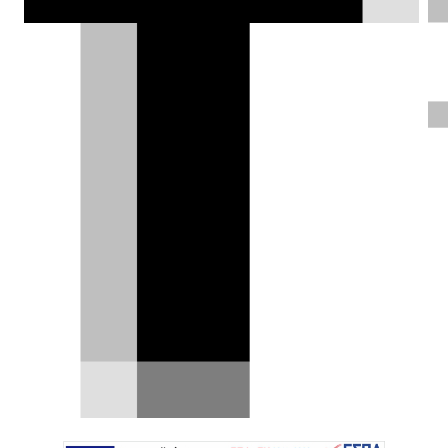
Συνέντευξη – Dr Johannes Neft:
Το Škoda Peaq σηματοδοτεί μια
νέα εποχή για τη μάρκα
Η Škoda βρίσκεται τα τελευταία χρόνια σε μια
σταθερά ανοδική πορεία, ενισχύοντας
συνεχώς τη θέση…
16.07.2026
|
Σπύρος Ντόκος