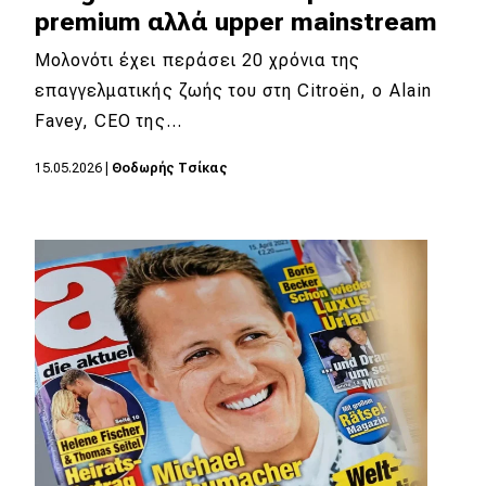
premium αλλά upper mainstream
MOTO
Μολονότι έχει περάσει 20 χρόνια της
επαγγελματικής ζωής του στη Citroën, ο Αlain
Μεταχειρισμένο
Favey, CEO της…
Οδηγός αγοράς
15.05.2026
|
Θοδωρής Τσίκας
Συμβουλές
Χρηστικά
Συμβουλές
ΚΤΕΟ
Οδική βοήθεια