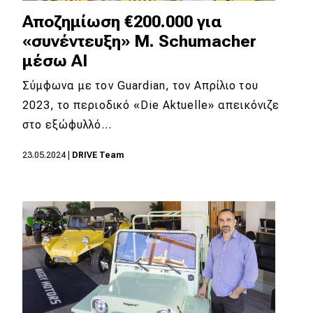
eDRIVE
Αποζημίωση €200.000 για
DRIVE USED
«συνέντευξη» M. Schumacher
μέσω ΑΙ
Σύμφωνα με τον Guardian, τον Απρίλιο του
2023, το περιοδικό «Die Aktuelle» απεικόνιζε
στο εξώφυλλό…
23.05.2024
|
DRIVE Team