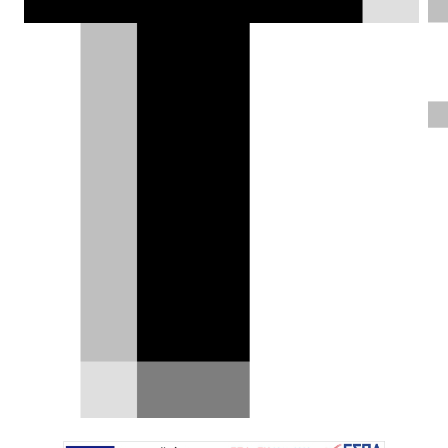
Σε εξέλιξη οι δοκιμές της
Mercedes-AMG PureSpeed
Το Affalterbach, έδωσε στη δημοσιότητα τις
πρώτες εικόνες της Mercedes-AMG
PureSpeed, ενός…
29.08.2024
|
Σπύρος Ντόκος