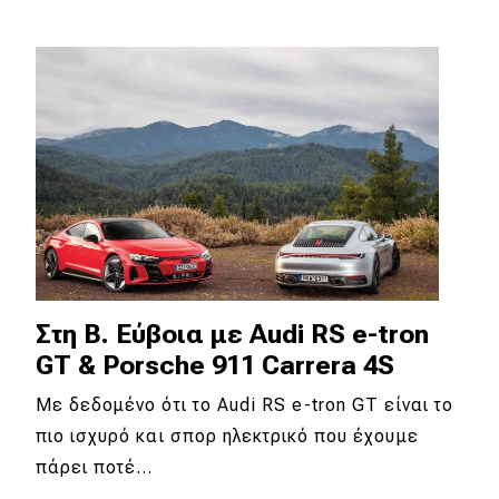
Eco
Νέα
Τεχνολογία
Mobility
Σταθμοί φόρτισης
Classic
Στη Β. Εύβοια με Audi RS e-tron
GT & Porsche 911 Carrera 4S
Νέα
Με δεδομένο ότι το Audi RS e-tron GT είναι το
Παρουσιάσεις
πιο ισχυρό και σπορ ηλεκτρικό που έχουμε
πάρει ποτέ…
DRIVE Away