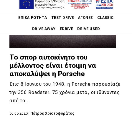
Main navigation
ΕΠΙΚΑΙΡΌΤΗΤΑ
TEST DRIVE
ΑΓΏΝΕΣ
CLASSIC
DRIVE AWAY
EDRIVE
DRIVE USED
Main navigation
Επικαιρότητα
To σπορ αυτοκίνητο του
Νέα μοντέλα
μέλλοντος είναι έτοιμη να
αποκαλύψει η Porsche
Πρωτότυπα
Στις 8 Ιουνίου του 1948, η Porsche παρουσίαζε
Ελλάδα
την 356 Roadster. 75 χρόνια μετά, οι ιθύνοντες
Κόσμος
από το…
Τεχνολογία
30.05.2023
|
Πέτρος Χριστοφοράτος
Ασφάλεια
Αγορά