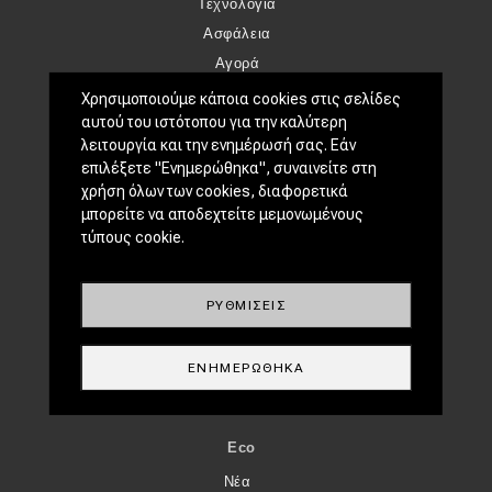
Τεχνολογία
Ασφάλεια
Αγορά
Απόψεις
Χρησιμοποιούμε κάποια cookies στις σελίδες
αυτού του ιστότοπου για την καλύτερη
λειτουργία και την ενημέρωσή σας. Εάν
TEST DRIVE
επιλέξετε "Ενημερώθηκα", συναινείτε στη
Δοκιμή
χρήση όλων των cookies, διαφορετικά
Αποστολή
μπορείτε να αποδεχτείτε μεμονωμένους
τύπους cookie.
Συγκρίνουμε
ΑΓΏΝΕΣ
ΡΥΘΜΊΣΕΙΣ
Formula 1
WRC
ΕΝΗΜΕΡΏΘΗΚΑ
Motorsport
Eco
Νέα