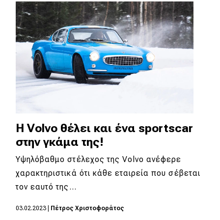
Απόψεις
Test Drive
Δοκιμή
Αποστολή
Συγκρίνουμε
H Volvo θέλει και ένα sportscar
στην γκάμα της!
Αγώνες
Υψηλόβαθμο στέλεχος της Volvo ανέφερε
Formula 1
χαρακτηριστικά ότι κάθε εταιρεία που σέβεται
τον εαυτό της…
WRC
Motorsport
03.02.2023
|
Πέτρος Χριστοφοράτος