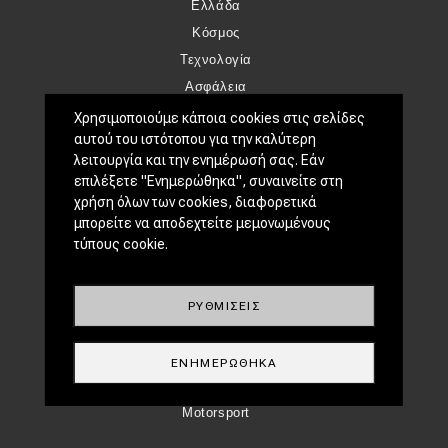
Ελλάδα
Κόσμος
Τεχνολογία
Ασφάλεια
Αγορά
Χρησιμοποιούμε κάποια cookies στις σελίδες
αυτού του ιστότοπου για την καλύτερη
Απόψεις
λειτουργία και την ενημέρωσή σας. Εάν
επιλέξετε "Ενημερώθηκα", συναινείτε στη
TEST DRIVE
χρήση όλων των cookies, διαφορετικά
μπορείτε να αποδεχτείτε μεμονωμένους
Δοκιμή
τύπους cookie.
Αποστολή
Συγκρίνουμε
ΡΥΘΜΊΣΕΙΣ
ΑΓΏΝΕΣ
Formula 1
ΕΝΗΜΕΡΏΘΗΚΑ
WRC
Motorsport