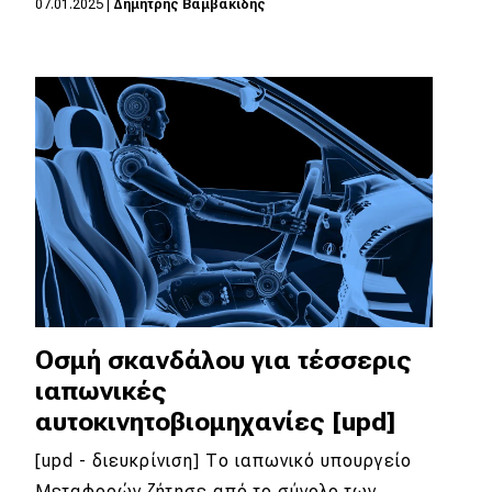
07.01.2025
|
Δημήτρης Βαμβακίδης
Eco
Νέα
Τεχνολογία
Mobility
Σταθμοί φόρτισης
Classic
Οσμή σκανδάλου για τέσσερις
Νέα
ιαπωνικές
Παρουσιάσεις
αυτοκινητοβιομηχανίες [upd]
[upd - διευκρίνιση] Το ιαπωνικό υπουργείο
DRIVE Away
Μεταφορών ζήτησε από το σύνολο των