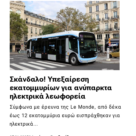
Απόψεις
Test Drive
Δοκιμή
Αποστολή
Συγκρίνουμε
Σκάνδαλο! Υπεξαίρεση
εκατομμυρίων για ανύπαρκτα
Αγώνες
ηλεκτρικά λεωφορεία
Formula 1
Σύμφωνα με έρευνα της Le Monde, από δέκα
έως 12 εκατομμύρια ευρώ εισπράχθηκαν για
WRC
ηλεκτρικά…
Motorsport