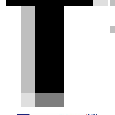
Μεγάλη απάτη με πάνω από 1
εκατ. παράνομες ταξινομήσεις
Μια από τις μεγαλύτερες υποθέσεις απάτης
που έχουν καταγραφεί ποτέ στο σύστημα
ταξινόμησης…
14.03.2026
|
DRIVE Team