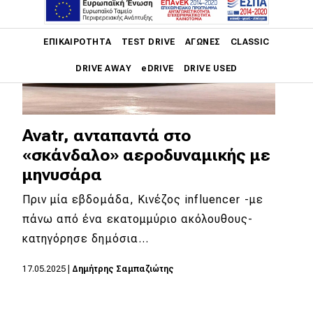
Main navigation
ΕΠΙΚΑΙΡΌΤΗΤΑ
TEST DRIVE
ΑΓΏΝΕΣ
CLASSIC
DRIVE AWAY
eDRIVE
DRIVE USED
Main navigation
Επικαιρότητα
Avatr, ανταπαντά στο
Νέα μοντέλα
«σκάνδαλο» αεροδυναμικής με
μηνυσάρα
Πρωτότυπα
Πριν μία εβδομάδα, Κινέζος influencer -με
Ελλάδα
πάνω από ένα εκατομμύριο ακόλουθους-
Κόσμος
κατηγόρησε δημόσια…
Τεχνολογία
17.05.2025
|
Δημήτρης Σαμπαζιώτης
Ασφάλεια
Αγορά