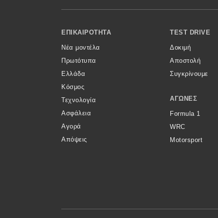
Κόσμος
Footer Menu
Τεχνολογία
ΕΠΙΚΑΙΡΌΤΗΤΑ
TEST DRIVE
Νέα μοντέλα
Δοκιμή
Ασφάλεια
Πρωτότυπα
Αποστολή
Αγορά
Ελλάδα
Συγκρίνουμε
Απόψεις
Κόσμος
ΑΓΏΝΕΣ
Τεχνολογία
Ασφάλεια
Formula 1
Test Drive
Αγορά
WRC
Απόψεις
Motorsport
Δοκιμή
Αποστολή
Συγκρίνουμε