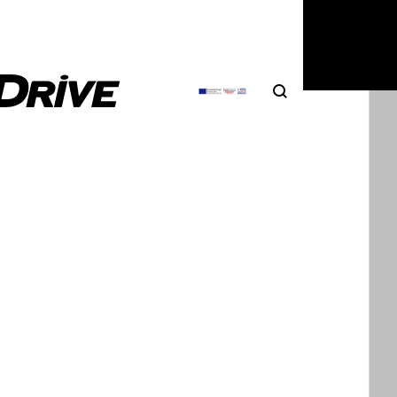
5
|
Δημήτρης Σαμπαζιώτης
Search
Αναζήτηση
TR Yellowbird πουλήθηκε προς €5,6
 Τα έδινες; [video]
από μας δεν μεγάλωσε απολαμβάνοντας το θρυλικό
ι με τη RUF CTR Yellowbird να γυρίζει…
5
|
Δημήτρης Σαμπαζιώτης