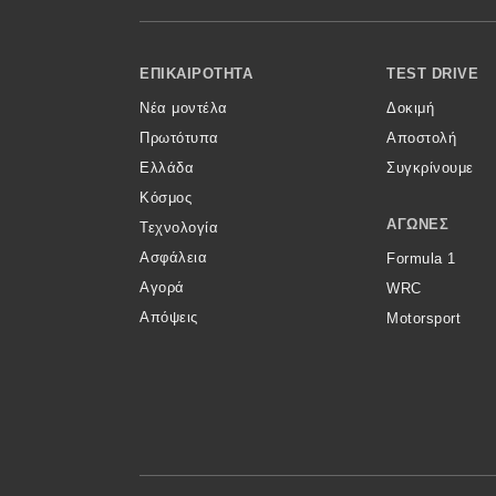
Κόσμος
Footer Menu
Τεχνολογία
ΕΠΙΚΑΙΡΌΤΗΤΑ
TEST DRIVE
Νέα μοντέλα
Δοκιμή
Ασφάλεια
Πρωτότυπα
Αποστολή
Αγορά
Ελλάδα
Συγκρίνουμε
Απόψεις
Κόσμος
ΑΓΏΝΕΣ
Τεχνολογία
Ασφάλεια
Formula 1
Test Drive
Αγορά
WRC
Απόψεις
Motorsport
Δοκιμή
Αποστολή
Συγκρίνουμε