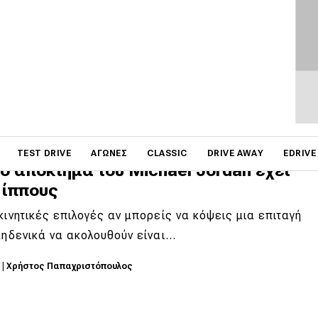
ichael Jordan
ώρα να βάλεις τα Air Jordan παπούτσια σου, να
ς τη φανέλα των Chicago Bulls με το…
4
|
Δημήτρης Σαμπαζιώτης
on
TEST DRIVE
ΑΓΏΝΕΣ
CLASSIC
DRIVE AWAY
EDRIVE
ο απόκτημα του Michael Jordan έχει
 ίππους
κινητικές επιλογές αν μπορείς να κόψεις μια επιταγή
μηδενικά να ακολουθούν είναι…
3
|
Χρήστος Παπαχριστόπουλος