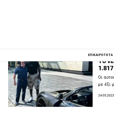
του M
Ήρθε η 
φορέσει
03.01.202
Main navigati
ΕΠΙΚΑΙΡΌΤΗΤΑ
Το νέ
1.817
Main navigation
Οι αυτο
Επικαιρότητα
με έξι 
Νέα μοντέλα
24.05.202
Πρωτότυπα
Ελλάδα