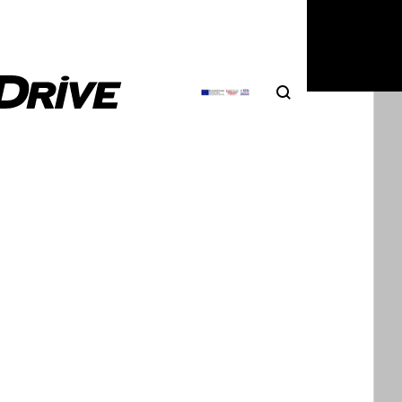
5
|
Δημήτρης Σαμπαζιώτης
Search
Αναζήτηση
hael Jordan ιδιοκτήτης του μοναδικού
sta Targamerica
a Targamerica, πρόκειται για μια custom παραγγελία
infarina Battista και δεν θα…
4
|
Δημήτρης Σαμπαζιώτης
α Air Jordan και πάρε την BMW 850i