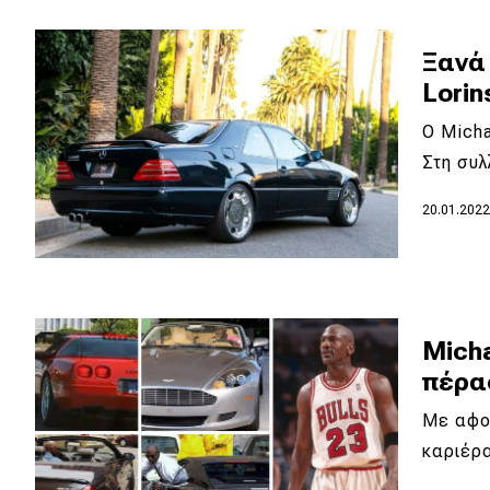
Κόσμος
Ξανά
Τεχνολογία
Lorin
Ασφάλεια
Ο Μicha
Αγορά
Στη συ
Απόψεις
20.01.202
Test Drive
Δοκιμή
Micha
Αποστολή
πέρα
Συγκρίνουμε
Με αφορ
καριέρα