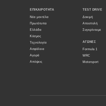
Νέα
Footer Menu
ΕΠΙΚΑΙΡΌΤΗΤΑ
TEST DRIVE
Παρουσιάσεις
Νέα μοντέλα
Δοκιμή
Πρωτότυπα
Αποστολή
Ελλάδα
Συγκρίνουμε
DRIVE Away
Κόσμος
ΑΓΏΝΕΣ
Τεχνολογία
MOTO
Ασφάλεια
Formula 1
Αγορά
WRC
Μεταχειρισμένο
Απόψεις
Motorsport
Οδηγός αγοράς
Συμβουλές
Χρηστικά