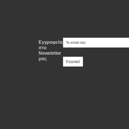
e-mail
Εγγραφείτε
στο
Newsletter
μας