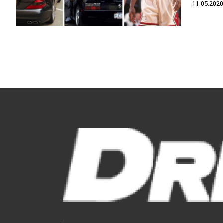
Αγώνες
11.05.202
Formula 1
WRC
Motorsport
Eco
Νέα
Τεχνολογία
Mobility
Σταθμοί φόρτισης
Classic