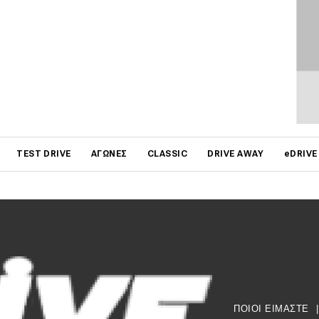
oo στο πλαίσιο της Έκθεσης της Σαγκάης παρουσίασε
 5. Ένα κόμπακτ SUV που θα δούμε και…
5
|
Σπύρος Ντόκος
on
TEST DRIVE
ΑΓΏΝΕΣ
CLASSIC
DRIVE AWAY
eDRIVE
ΠΟΙΟΙ ΕΙΜΑΣΤΕ
|