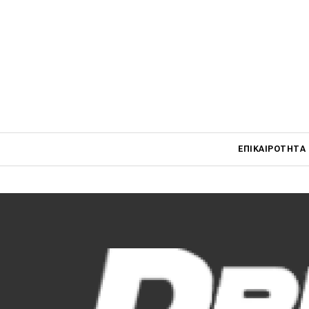
Η Jaec
Jaecoo
25.04.202
Main navigati
ΕΠΙΚΑΙΡΌΤΗΤΑ
Main navigation
Επικαιρότητα
Νέα μοντέλα
Πρωτότυπα
Ελλάδα