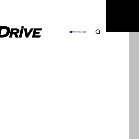
5
|
Σπύρος Ντόκος
Search
Αναζήτηση
 & Jaecoo: Η τεχνολογία του αύριο,
ρα στην ελληνική αγορά
μική είσοδο και ξεκάθαρη ταυτότητα, η Omoda &
 κάνει τα πρώτα της βήματα στην…
5
|
Χρήστος Παπαχριστόπουλος
μη πρεμιέρα για το Jaecoo 5