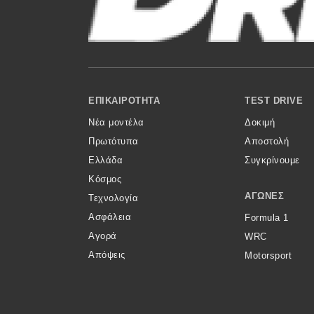
Κόσμος
Τεχνολογία
Ασφάλεια
Footer Menu
Αγορά
ΕΠΙΚΑΙΡΌΤΗΤΑ
TEST DRIVE
Νέα μοντέλα
Δοκιμή
Απόψεις
Πρωτότυπα
Αποστολή
Ελλάδα
Συγκρίνουμε
Test Drive
Κόσμος
ΑΓΏΝΕΣ
Τεχνολογία
Δοκιμή
Ασφάλεια
Formula 1
Αποστολή
Αγορά
WRC
Απόψεις
Motorsport
Συγκρίνουμε