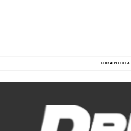
170 P
Η Ford 
διευρύ
08.03.202
Main navigati
ΕΠΙΚΑΙΡΌΤΗΤΑ
Main navigation
Επικαιρότητα
Νέα μοντέλα
Πρωτότυπα
Ελλάδα