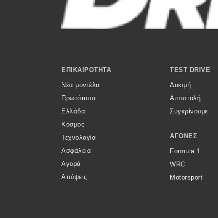
Κόσμος
Τεχνολογία
Ασφάλεια
Footer Menu
Αγορά
ΕΠΙΚΑΙΡΌΤΗΤΑ
TEST DRIVE
Νέα μοντέλα
Δοκιμή
Απόψεις
Πρωτότυπα
Αποστολή
Ελλάδα
Συγκρίνουμε
Test Drive
Κόσμος
ΑΓΏΝΕΣ
Τεχνολογία
Δοκιμή
Ασφάλεια
Formula 1
Αποστολή
Αγορά
WRC
Απόψεις
Motorsport
Συγκρίνουμε