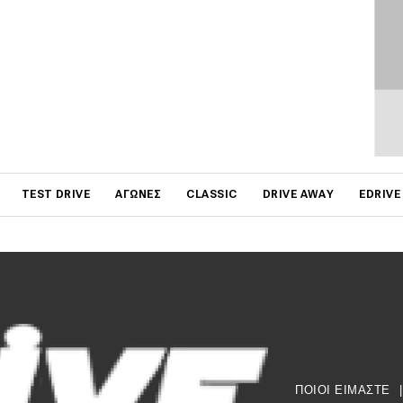
S [video]
μένοντας πιστή στη φιλοσοφία Sport Technologies,
νει την γκάμα του Puma παρουσιάζοντας…
3
|
Ηλίας Γερονικολός
on
TEST DRIVE
ΑΓΏΝΕΣ
CLASSIC
DRIVE AWAY
EDRIVE
ΠΟΙΟΙ ΕΙΜΑΣΤΕ
|