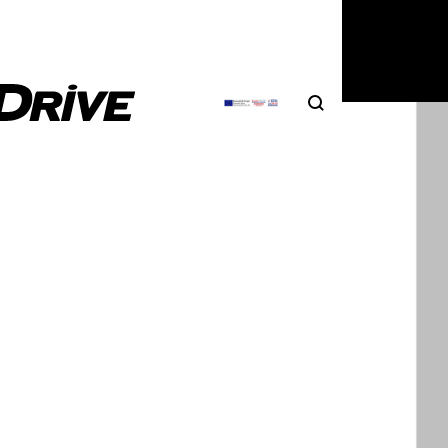
4
|
DRIVE Team
Search
Αναζήτηση
drive: Ford Puma ST Powershift
ινγκ δεν θα μπορούσε να είναι καλύτερο. Την ώρα
Ford Fiesta πήρε την άγουσα για τα…
4
|
Χρήστος Παπαχριστόπουλος
ord Puma ST Powershift, 1000άρι με