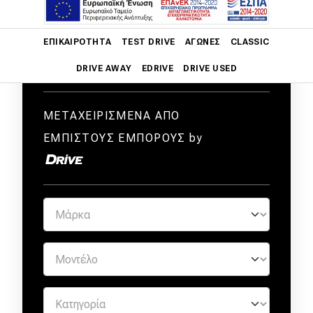
Main navigation
ΕΠΙΚΑΙΡΌΤΗΤΑ
TEST DRIVE
ΑΓΏΝΕΣ
CLASSIC
DRIVE AWAY
EDRIVE
DRIVE USED
Main navigation
Επικαιρότητα
ΜΕΤΑΧΕΙΡΙΣΜΕΝΑ ΑΠΟ
ΕΜΠΙΣΤΟΥΣ ΕΜΠΟΡΟΥΣ by
Νέα μοντέλα
Πρωτότυπα
Ελλάδα
Κόσμος
Τεχνολογία
Ασφάλεια
Αγορά