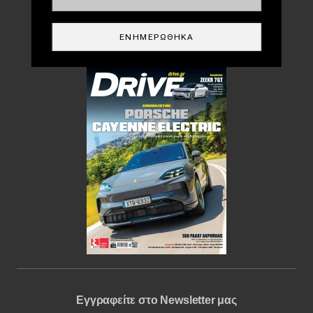
DRIVE USED
ΕΝΗΜΕΡΏΘΗΚΑ
Περιοδικό
Εγγραφείτε στο Newsletter μας