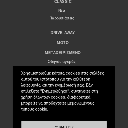
eDRIVE
CLASSIC
Νέα
DRIVE USED
Παρουσιάσεις
DRIVE AWAY
MOTO
ΜΕΤΑΧΕΙΡΙΣΜΈΝΟ
Οδηγός αγοράς
Συμβουλές
Χρησιμοποιούμε κάποια cookies στις σελίδες
αυτού του ιστότοπου για την καλύτερη
ΧΡΗΣΤΙΚΆ
λειτουργία και την ενημέρωσή σας. Εάν
επιλέξετε "Ενημερώθηκα", συναινείτε στη
Συμβουλές
χρήση όλων των cookies, διαφορετικά
ΚΤΕΟ
μπορείτε να αποδεχτείτε μεμονωμένους
Οδική βοήθεια
τύπους cookie.
eDRIVE
ΡΥΘΜΊΣΕΙΣ