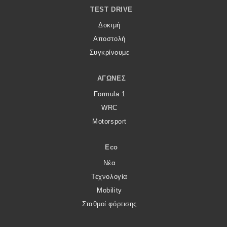
TEST DRIVE
MOTO
Δοκιμή
Αποστολή
Μεταχειρισμένο
Συγκρίνουμε
Οδηγός αγοράς
ΑΓΏΝΕΣ
Συμβουλές
Formula 1
WRC
Motorsport
Χρηστικά
Eco
Συμβουλές
Νέα
ΚΤΕΟ
Τεχνολογία
Οδική βοήθεια
Mobility
Σταθμοί φόρτισης