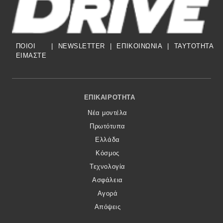
Eco
ΠΟΙΟΙ
|
NEWSLETTER
|
ΕΠΙΚΟΙΝΩΝΙΑ
|
TAYTOTHTA
Νέα
ΕΙΜΑΣΤΕ
Τεχνολογία
Mobility
Footer Menu
ΕΠΙΚΑΙΡΌΤΗΤΑ
Σταθμοί φόρτισης
Νέα μοντέλα
Πρωτότυπα
Classic
Ελλάδα
Κόσμος
Νέα
Τεχνολογία
Ασφάλεια
Παρουσιάσεις
Αγορά
Απόψεις
DRIVE Away