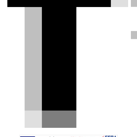
Lepas: Η νέα προσέγγιση της
κομψής κινητικότητας
αποκαλύπτεται στο Μιλάνο
Με κεντρικό μήνυμα «Here’s to Elegance», η
παρουσίαση της Lepas αποτελεί μια ανοιχτή
πρόσκληση σε…
19.04.2026
|
Σπύρος Ντόκος