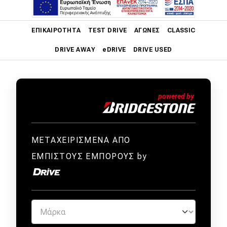
26.07.2017
|
Ντίνος Παπαγιαννόπουλος
Main navigation
ΕΠΙΚΑΙΡΌΤΗΤΑ
TEST DRIVE
ΑΓΏΝΕΣ
CLASSIC
DRIVE AWAY
eDRIVE
DRIVE USED
Main navigation
Επικαιρότητα
Νέα μοντέλα
Πρωτότυπα
ΜΕΤΑΧΕΙΡΙΣΜΕΝΑ ΑΠΟ
Ελλάδα
ΕΜΠΙΣΤΟΥΣ ΕΜΠΟΡΟΥΣ by
Κόσμος
Τεχνολογία
Ασφάλεια
Αγορά