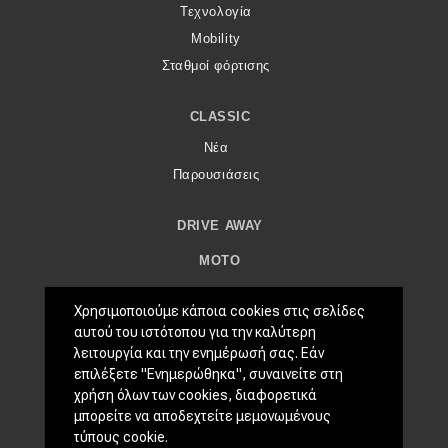
eDRIVE
Τεχνολογία
Mobility
DRIVE USED
Σταθμοί φόρτισης
CLASSIC
Νέα
Παρουσιάσεις
DRIVE AWAY
MOTO
ΜΕΤΑΧΕΙΡΙΣΜΈΝΟ
Χρησιμοποιούμε κάποια cookies στις σελίδες
Οδηγός αγοράς
αυτού του ιστότοπου για την καλύτερη
λειτουργία και την ενημέρωσή σας. Εάν
Συμβουλές
επιλέξετε "Ενημερώθηκα", συναινείτε στη
χρήση όλων των cookies, διαφορετικά
ΧΡΗΣΤΙΚΆ
μπορείτε να αποδεχτείτε μεμονωμένους
Συμβουλές
τύπους cookie.