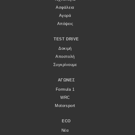
Ασφάλεια
MOTO
Αγορά
Απόψεις
Μεταχειρισμένο
TEST DRIVE
Οδηγός αγοράς
Δοκιμή
Συμβουλές
Αποστολή
Συγκρίνουμε
Χρηστικά
ΑΓΏΝΕΣ
Formula 1
Συμβουλές
WRC
ΚΤΕΟ
Motorsport
Οδική βοήθεια
ECO
Νέα