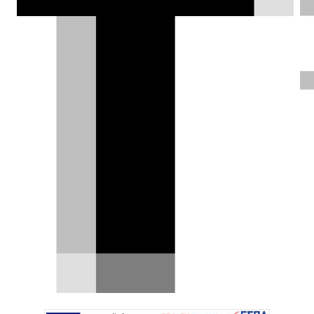
Αυτό είναι το ηλεκτρικό VW για
την ανάβαση του Pikes Peak
Ο στόχος της Volkswagen Motorsport, στη
θρυλική ανάβαση που θα γίνει φέτος στις 24
Ιουνίου, είναι…
23.04.2018
|
Κλεάνθης Τριανταφυλλίδης
Δοκιμάζουμε τη νέα BMW M240i