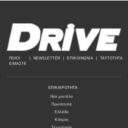
Eco
Νέα
Τεχνολογία
Mobility
ΠΟΙΟΙ
|
NEWSLETTER
|
ΕΠΙΚΟΙΝΩΝΙΑ
|
TAYTOTHTA
Σταθμοί φόρτισης
ΕΙΜΑΣΤΕ
Classic
Footer Menu
ΕΠΙΚΑΙΡΌΤΗΤΑ
Νέα
Νέα μοντέλα
Πρωτότυπα
Παρουσιάσεις
Ελλάδα
Κόσμος
DRIVE Away
Τεχνολογία