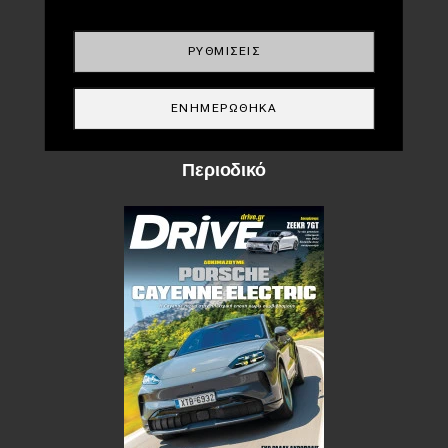
ΚΤΕΟ
Οδική βοήθεια
ΡΥΘΜΊΣΕΙΣ
EDRIVE
ΕΝΗΜΕΡΏΘΗΚΑ
DRIVE USED
Περιοδικό