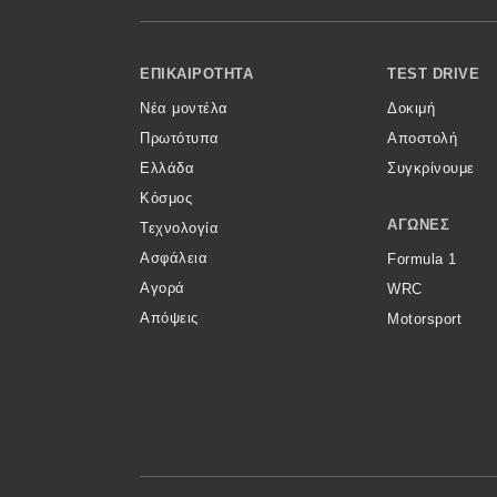
Κόσμος
Footer Menu
Τεχνολογία
ΕΠΙΚΑΙΡΌΤΗΤΑ
TEST DRIVE
Νέα μοντέλα
Δοκιμή
Ασφάλεια
Πρωτότυπα
Αποστολή
Αγορά
Ελλάδα
Συγκρίνουμε
Απόψεις
Κόσμος
ΑΓΏΝΕΣ
Τεχνολογία
Ασφάλεια
Formula 1
Test Drive
Αγορά
WRC
Απόψεις
Motorsport
Δοκιμή
Αποστολή
Συγκρίνουμε