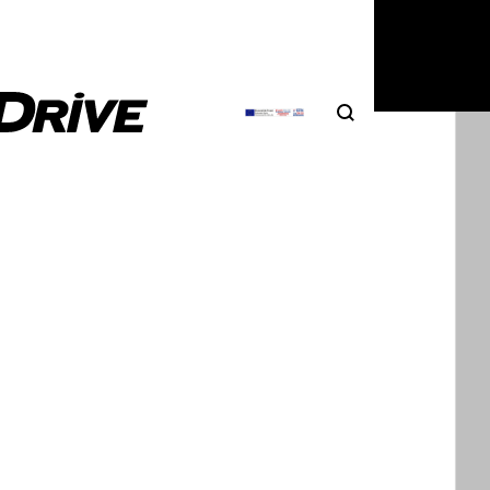
3
|
DRIVE Team
Search
Αναζήτηση
lac Optiq, το επόμενο ηλεκτρικό SUV
φίρμας
adillac Optiq είναι στενή ξαδέρφη της Chevrolet
, και ειδικά της Buick Electra E4. Με…
3
|
DRIVE Team