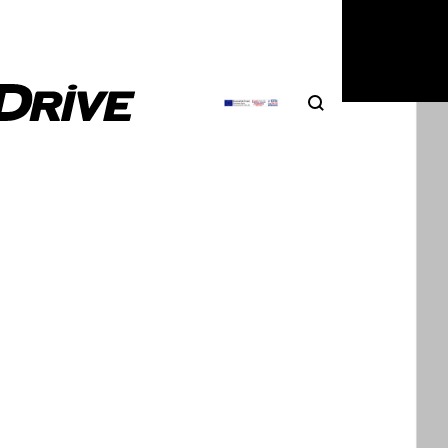
6
|
Δημήτρης Σαμπαζιώτης
Search
Αναζήτηση
εύτερη νευροχειρουργική επέμβαση
ήθηκε ο Alex Zanardi
τερη νευροχειρουργική επέμβαση υποβλήθηκε ο Alex
. O Zanardi είχε τραυματιστεί σοβαρά…
0
|
Θοδωρής Τσίκας
Zanardi: Σε κρίσιμη κατάσταση μετά