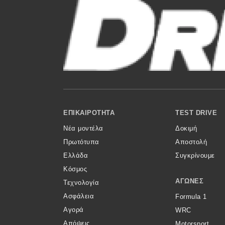
Αγώνες
Formula 1
WRC
Motorsport
Eco
Footer Menu
ΕΠΙΚΑΙΡΌΤΗΤΑ
TEST DRIVE
Νέα
Νέα μοντέλα
Δοκιμή
Τεχνολογία
Πρωτότυπα
Αποστολή
Ελλάδα
Συγκρίνουμε
Mobility
Κόσμος
Σταθμοί φόρτισης
ΑΓΏΝΕΣ
Τεχνολογία
Ασφάλεια
Formula 1
Αγορά
WRC
Classic
Απόψεις
Motorsport