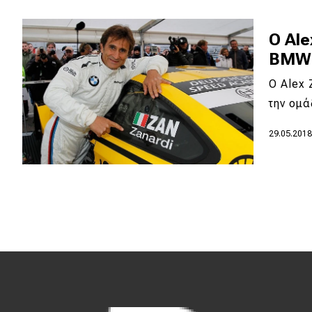
Κόσμος
O Ale
Τεχνολογία
BMW
Ασφάλεια
Ο Alex 
Αγορά
την ομ
Απόψεις
29.05.201
Test Drive
Δοκιμή
Αποστολή
Συγκρίνουμε