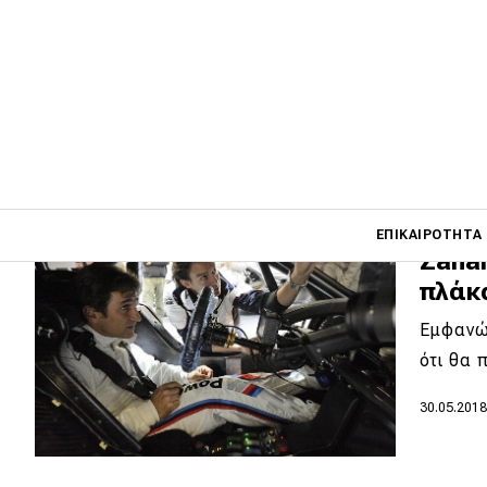
από 
Ο Alex 
σε νοσ
20.06.202
Main navigati
ΕΠΙΚΑΙΡΌΤΗΤΑ
Zanar
πλάκ
Main navigation
Εμφανώ
Επικαιρότητα
ότι θα
Νέα μοντέλα
30.05.201
Πρωτότυπα
Ελλάδα