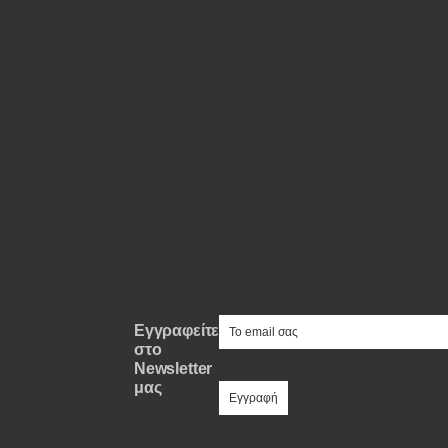
Συμβουλές
ΚΤΕΟ
Οδική βοήθεια
eDRIVE
DRIVE USED
e-mail
Εγγραφείτε
στο
Newsletter
μας