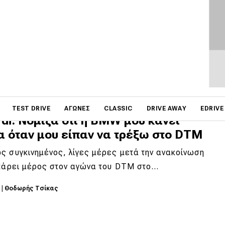
ατύχημα
Zanardi νοσηλεύεται σε πολύ κρίσιμη κατάσταση
οκομείο της Ιταλίας μετά από σοβαρό…
0
|
DRIVE Team
on
TEST DRIVE
ΑΓΏΝΕΣ
CLASSIC
DRIVE AWAY
EDRIVE
di: Νόμιζα ότι η BMW μου κάνει
α όταν μου είπαν να τρέξω στο DTM
ς συγκινημένος, λίγες μέρες μετά την ανακοίνωση
 πάρει μέρος στον αγώνα του DTM στο…
8
|
Θοδωρής Τσίκας