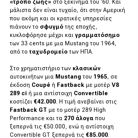
«τρόπο ζωής»
στο ξεκίνημα του ’60. Και
μάλιστα δεν είναι τυχαίο, ότι στην Αμερική
που ακόμη και οι κρατικές υπηρεσίες
πιάνουν το
σφυγμό
της εποχής,
κυκλοφόρησε μέχρι και
γραμματόσημο
των 33 cents με μια Mustang του 1964,
από το
ταχυδρομείο
των ΗΠΑ.
Στο χρηματιστήριο των
κλασικών
αυτοκινήτων μια
Mustang
του
1965
, σε
έκδοση
Coupé
ή
Fastback
με μοτέρ
V8
289 ci
ή μια αντίστοιχη
Convertible
κοστίζει
€42.000
. Η τιμή ανεβαίνει στις
Fastback GT
με το μοτέρ 289 High
Performance και τα
270 άλογα
που
ξεπερνά τις €50.000, ενώ η αντίστοιχη
Convertible GT ξεπερνά τις
€85.000
.