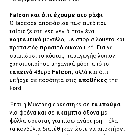
Απόψεις
Falcon
και ό,τι έχουμε στο ράφι
Ο Iaccoca αποφάσισε πως αυτό που
ταίριαζε στη νέα γενιά ήταν ένα
Test Drive
γοητευτικό
μοντέλο, με σπορ σιλουέτα και
Δοκιμή
προπαντός
προσιτό
οικονομικά. Για να
συμπιέσει το κόστος παραγωγής λοιπόν,
Αποστολή
χρησιμοποίησε μηχανικά μέρη από το
Συγκρίνουμε
ταπεινό
4θυρο
Falcon
, αλλά και ό,τι
υπήρχε σε ποσότητα στις
αποθήκες
της
Ford.
Αγώνες
Έτσι η Mustang αρκέστηκε σε
ταμπούρα
Formula 1
για φρένα και σε
άκαμπτο
άξονα με
WRC
φύλλα σούστας για πίσω ανάρτηση – όλα
Motorsport
τα κονδύλια διατέθηκαν ώστε να αποκτήσει