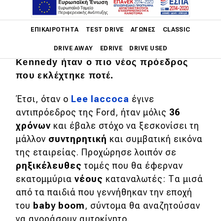
Για τις ΗΠΑ, η δεκαετία του ’60 ήταν
συνώνυμη της αμφισβήτησης και της
Main navigation
ΕΠΙΚΑΙΡΌΤΗΤΑ
TEST DRIVE
ΑΓΏΝΕΣ
CLASSIC
νεότητας. Οι νέοι είχαν το πάνω χέρι
παντού και δεν είναι τυχαίο ότι ο John
DRIVE AWAY
EDRIVE
DRIVE USED
Kennedy ήταν ο πιο νέος πρόεδρος
Main navigation
που εκλέχτηκε ποτέ.
Επικαιρότητα
Έτσι, όταν ο
Lee Iaccoca
έγινε
Νέα μοντέλα
αντιπρόεδρος της Ford, ήταν μόλις
36
Πρωτότυπα
χρόνων
και έβαλε στόχο να ξεσκονίσει τη
μάλλον
συντηρητική
και συμβατική εικόνα
Ελλάδα
της εταιρείας. Προχώρησε λοιπόν σε
Κόσμος
ρηξικέλευθες
τομές που θα έφερναν
εκατομμύρια
νέους
καταναλωτές: Τα μισά
Τεχνολογία
από τα παιδιά που γεννήθηκαν την εποχή
Ασφάλεια
του
baby boom
, σύντομα θα αναζητούσαν
Αγορά
να αγοράσουν αυτοκίνητο.