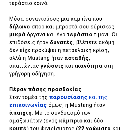
τεράστιο κοινό.
MOTO
Μέσα συναντούσες μια καμπίνα που
δήλωνε
σπορ και μπροστά σου εύρισκες
Μεταχειρισμένο
μικρά
όργανα και ένα
τεράστιο
τιμόνι. Οι
Οδηγός αγοράς
επιδόσεις ήταν
δυνατές
, βλέπετε ακόμη
δεν είχε προκύψει η πετρελαϊκή κρίση,
Συμβουλές
αλλά η Mustang ήταν
ασταθής
,
απαιτώντας
γνώσεις
και
ικανότητα
στη
γρήγορη οδήγηση.
Χρηστικά
Συμβουλές
Πέραν πάσης προσδοκίας
Στον τομέα της
παρουσίασης
και της
ΚΤΕΟ
επικοινωνίας
όμως, η Mustang ήταν
Οδική βοήθεια
άπαιχτη
. Με το συνδυασμό των
αμαξωμάτων (ενός
κάμπριο
και δύο
κουπέ
) του φινιρίσματος (
22 χρώματα
και