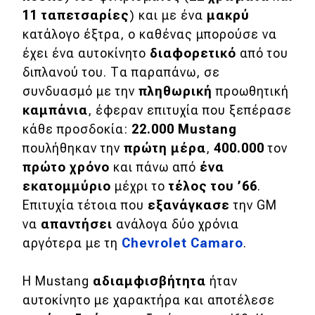
eDRIVE
11 ταπετσαρίες
) και με ένα
μακρύ
κατάλογο έξτρα, ο καθένας μπορούσε να
DRIVE USED
έχει ένα αυτοκίνητο
διαφορετικό
από του
διπλανού του. Τα παραπάνω, σε
συνδυασμό με την
πληθωρική
προωθητική
καμπάνια
, έφεραν επιτυχία που ξεπέρασε
κάθε προσδοκία:
22.000 Mustang
πουλήθηκαν την
πρώτη μέρα
,
400.000
τον
πρώτο χρόνο
και πάνω από
ένα
εκατομμύριο
μέχρι το
τέλος του ’66
.
Επιτυχία τέτοια που
εξανάγκασε
την GM
να
απαντήσει
ανάλογα δύο χρόνια
αργότερα με τη
Chevrolet Camaro
.
Η Mustang
αδιαμφισβήτητα
ήταν
αυτοκίνητο με χαρακτήρα και αποτέλεσε