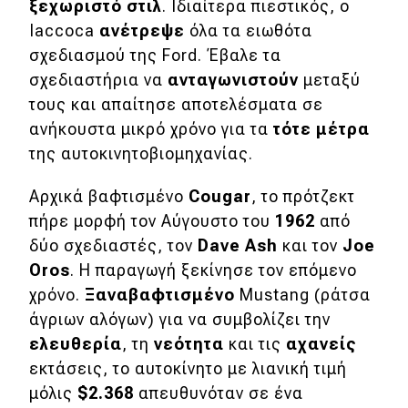
ξεχωριστό στιλ
. Ιδιαίτερα πιεστικός, ο
Iaccoca
ανέτρεψε
όλα τα ειωθότα
Eco
σχεδιασμού της Ford. Έβαλε τα
σχεδιαστήρια να
ανταγωνιστούν
μεταξύ
Νέα
τους και απαίτησε αποτελέσματα σε
Τεχνολογία
ανήκουστα μικρό χρόνο για τα
τότε μέτρα
της αυτοκινητοβιομηχανίας.
Mobility
Σταθμοί φόρτισης
Αρχικά βαφτισμένο
Cougar
, το πρότζεκτ
πήρε μορφή τον Αύγουστο του
1962
από
δύο σχεδιαστές, τον
Dave Ash
και τον
Joe
Classic
Oros
. Η παραγωγή ξεκίνησε τον επόμενο
χρόνο.
Ξαναβαφτισμένο
Mustang (ράτσα
Νέα
άγριων αλόγων) για να συμβολίζει την
Παρουσιάσεις
ελευθερία
, τη
νεότητα
και τις
αχανείς
εκτάσεις, το αυτοκίνητο με λιανική τιμή
μόλις
$2.368
απευθυνόταν σε ένα
DRIVE Away