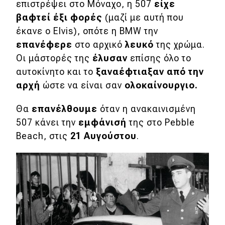
επιστρέψει στο Μόναχο, η 507
είχε
βαφτεί έξι φορές
(μαζί με αυτή που
MOTO
έκανε ο Elvis), οπότε η BMW την
επανέφερε
στο αρχικό
λευκό
της χρώμα.
Μεταχειρισμένο
Οι μάστορές της
έλυσαν
επίσης όλο το
αυτοκίνητο και το
ξαναέφτιαξαν από την
Οδηγός αγοράς
αρχή
ώστε να είναι σαν
ολοκαίνουργιο.
Συμβουλές
Θα
επανέλθουμε
όταν η ανακαινισμένη
507 κάνει την
εμφάνισή
της στο Pebble
Χρηστικά
Beach, στις
21 Αυγούστου
.
Συμβουλές
ΚΤΕΟ
Οδική βοήθεια