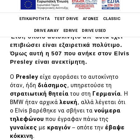
Η εμβληματική 507 είναι μια από τις
Main navigation
ΕΠΙΚΑΙΡΌΤΗΤΑ
TEST DRIVE
ΑΓΏΝΕΣ
CLASSIC
σπανιότερες
BMW αφού έχουν
κατασκευαστεί μόνο 252 κομμάτια.
DRIVE AWAY
EDRIVE
DRIVE USED
Έτσι, όποιο αυτοκίνητο απ’ αυτά έχει
επιβιώσει είναι εξαιρετικά πολύτιμο.
Main navigation
Επικαιρότητα
Όμως αυτή η 507 που ανήκε στον
Elvis
Presley είναι ανεκτίμητη.
Νέα μοντέλα
Ο
Presley
είχε αγοράσει το αυτοκίνητο
Πρωτότυπα
όταν, ήδη
διάσημος
, υπηρετούσε τη
Ελλάδα
στρατιωτική θητεία
του στη
Γερμανία
. Η
BMW ήταν αρχικά
λευκή
, αλλά λέγεται ότι
Κόσμος
ο Elvis βαρέθηκε να σβήνει τα
νούμερα
Τεχνολογία
τηλεφώνου
που έγραφαν πάνω της
Ασφάλεια
γυναίκες
με
κραγιόν
– οπότε την
έβαψε
κόκκινη
.
Αγορά