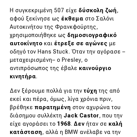
Απόψεις
Η συγκεκριμένη 507 είχε
δύσκολη ζωή
,
αφού ξεκίνησε ως
έκθεμα
στο Σαλόνι
Αυτοκινήτου της Φρανκφούρτης,
Test Drive
χρησιμοποιήθηκε ως
δημοσιογραφικό
αυτοκίνητο
και
έτρεξε σε αγώνες
με
Δοκιμή
οδηγό τον Hans Stuck. Όταν την αγόρασε –
Αποστολή
μεταχειρισμένη– ο Presley, ο
αντιπρόσωπος της έβαλε
καινούργιο
Συγκρίνουμε
κινητήρα
.
Δεν ξέρουμε πολλά για την
τύχη
της από
Αγώνες
εκεί και πέρα, όμως, λίγα χρόνια πριν,
Formula 1
βρέθηκε
παρατημένη
στον αχυρώνα του
διάσημου συλλέκτη
Jack
Castor
, που την
WRC
είχε αγοράσει το
1968
.
Δεν
ήταν σε
καλή
Motorsport
κατάσταση
, αλλά η BMW ανέλαβε να την