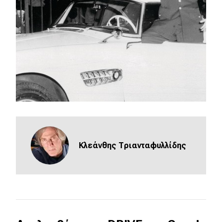
eDRIVE
DRIVE USED
Κλεάνθης Τριανταφυλλίδης