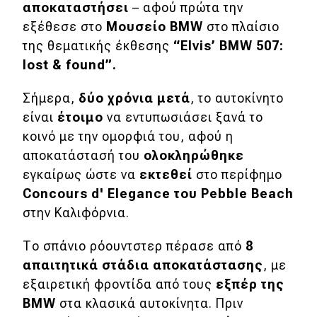
αποκαταστήσει
– αφού πρώτα την
εξέθεσε στο
Μουσείο
BMW
στο πλαίσιο
Eco
της θεματικής έκθεσης
“
Elvis’
BMW 507:
lost &
found”.
Νέα
Τεχνολογία
Σήμερα,
δύο χρόνια μετά
, το αυτοκίνητο
είναι
έτοιμο
να εντυπωσιάσει ξανά το
Mobility
κοινό με την ομορφιά του, αφού η
Σταθμοί φόρτισης
αποκατάστασή του
ολοκληρώθηκε
εγκαίρως ώστε να
εκτεθεί
στο περίφημο
Concours
d'
Elegance του
Pebble
Beach
Classic
στην Καλιφόρνια.
Νέα
Το σπάνιο ρόουντστερ πέρασε από
8
Παρουσιάσεις
απαιτητικά στάδια αποκατάστασης
, με
εξαιρετική φροντίδα από τους
εξπέρ της
BMW
στα κλασικά αυτοκίνητα. Πριν
DRIVE Away