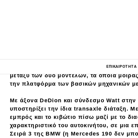
Main navigati
Το κοινό μεταξόνιο της Giulietta με την 7
ΕΠΙΚΑΙΡΌΤΗΤΑ
μεταξύ των δύο μοντέλων, τα οποία μοιράζ
την πλατφόρμα των βασικών μηχανικών μ
Main navigation
Επικαιρότητα
Με άξονα DeDion και σύνδεσμο Watt στην
υποστηρίξει την ίδια transaxle διάταξη
. Μ
Νέα μοντέλα
εμπρός και το κιβώτιο πίσω μαζί με το δια
Πρωτότυπα
χαρακτηριστικό του αυτοκινήτου, σε μια ε
Σειρά 3 της BMW (η Mercedes 190 δεν μπ
Ελλάδα