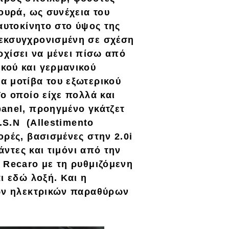
ουρά, ως συνέχεια του
αυτοκίνητο στο ύψος της
εκσυγχρονισμένη σε σχέση
αρχίσει να μένει πίσω από
κού και γερμανικού
α μοτίβα του εξωτερικού
Το οποίο είχε
πολλά και
anel, προηγμένο γκάτζετ
 A.S.N
(Allestimento
ορές, βασισμένες στην
2.0i
ζάντες και
τιμόνι από την
 Recaro
με τη ρυθμιζόμενη
ι εδώ λοξή. Και η
των ηλεκτρικών παραθύρων