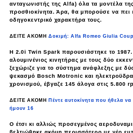
ανταγωνιστής της Alfa)
όλα τα μοντέλα τη
Κόσμος
προσθιοκίνητα
. Άρα, θα μπορούσε να πει κ
Τεχνολογία
οδηγοκεντρικό χαρακτήρα τους.
Ασφάλεια
ΔΕΙΤΕ ΑΚΟΜΗ
Δοκιμή: Alfa Romeo Giulia Cou
Αγορά
Η 2.0i Twin Spark παρουσιάστηκε το 1987
Απόψεις
αλουμινένιος κινητήρας με τους δύο εκκ
ξεχώριζε για το σύστημα ανάφλεξης με δύ
Test Drive
ψεκασμό Bosch Motronic και ηλεκτροϋδρα
χρονισμού, έβγαζε
145 άλογα στις 5.800 
Δοκιμή
Αποστολή
ΔΕΙΤΕ ΑΚΟΜΗ
Πέντε αυτοκίνητα που ήθελα να 
ήμουν 16
Συγκρίνουμε
Ο έτσι κι αλλιώς
προσεγμένος αεροδυναμι
βελτιώθηκε ακόμη περισσότερο με νέο εμ