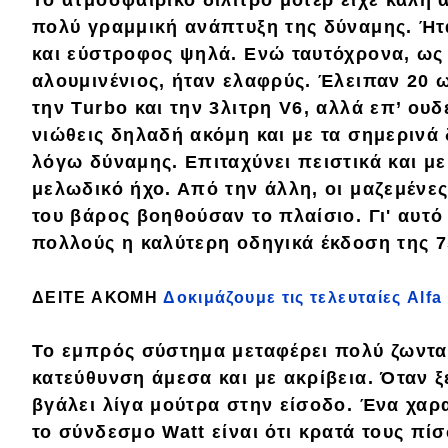
Συμβουλές
πολύ γραμμική ανάπτυξη της δύναμης.
Ήτ
ΚΤΕΟ
και
εύστροφος ψηλά.
Ενώ ταυτόχρονα, ως
Οδική βοήθεια
αλουμινένιος, ήταν ελαφρύς. Έλειπαν 20 
την Turbo και την 3λιτρη V6, αλλά επ’ ουδ
νιώθεις δηλαδή ακόμη και με τα σημερινά
eDRIVE
λόγω δύναμης. Επιταχύνει πειστικά και
με
μελωδικό ήχο.
Από την άλλη, οι μαζεμένες
DRIVE USED
του βάρος βοηθούσαν το πλαίσιο. Γι' αυτ
πολλούς η καλύτερη οδηγικά έκδοση της 7
ΔΕΙΤΕ ΑΚΟΜΗ
Δοκιμάζουμε τις τελευταίες Alf
Το εμπρός σύστημα μεταφέρει πολύ ζωντ
κατεύθυνση άμεσα και με ακρίβεια. Όταν ξ
βγάλει λίγα μούτρα στην είσοδο. Ένα χαρ
το σύνδεσμο Watt
είναι ότι κρατά τους π