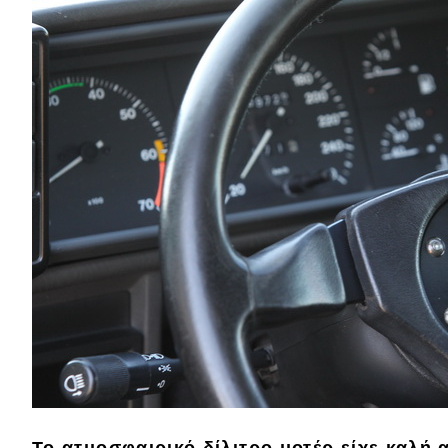
Νέα
Παρουσιάσεις
DRIVE Away
MOTO
Μεταχειρισμένο
Οδηγός αγοράς
Συμβουλές
Χρηστικά
Το ατμοσφαιρικό δίλιτρο μοτέρ είχε
καλή α