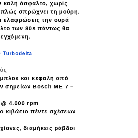
ην καλή άσφαλτο, χωρίς
 απλώς σπρώχνει τη μούρη.
να ελαφρώσεις την ουρά
λτο των 80s πάντως θα
λεγχόμενη.
0 Turbodelta
ούς
 μπλοκ και κεφαλή από
ν σημείων Bosch ME 7 –
 @ 4.000 rpm
το κιβώτιο πέντε σχέσεων
αχίονες, διαμήκεις ράβδοι