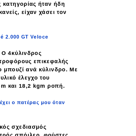
ς κατηγορίας ήταν ήδη
ανείς, είχαν χάσει τον
p
é
2.000 GT Veloce
. Ο 4κύλινδρος
εντροφόρους επικεφαλής
ο μπουζί ανά κύλινδρο.
Με
υλικό έλεγχο του
rpm
και 18,2 kgm ροπή.
έχει ο πατέρας μου όταν
κός σχεδιασμός
πρός σπόιλερ, φούστες