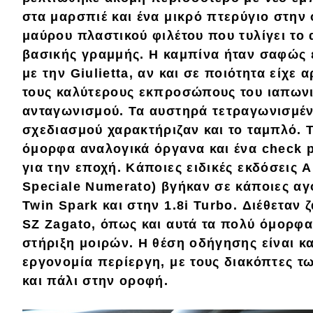
Αγώνες
στα μαρσπιέ και ένα μικρό πτερύγιο στην 
Formula 1
μαύρου πλαστικού φιλέτου που τυλίγει το 
βασικής γραμμής. Η καμπίνα ήταν σαφώς 
WRC
με την Giulietta, αν και σε ποιότητα είχε 
Motorsport
τους καλύτερους εκπροσώπους του ιαπωνι
ανταγωνισμού. Τα αυστηρά τετραγωνισμέν
σχεδιασμού χαρακτήριζαν και το ταμπλό. 
Eco
όμορφα αναλογικά όργανα και ένα check p
για την εποχή
. Κάποιες ειδικές εκδόσεις
Νέα
Speciale Numerato)
βγήκαν σε κάποιες αγ
Τεχνολογία
Twin Spark και στην 1.8i Turbo
. Διέθεταν 
Mobility
SZ Zagato
, όπως και αυτά τα πολύ
όμορφα
στήριξη μοιρών. Η θέση οδήγησης είναι κα
Σταθμοί φόρτισης
εργονομία περίεργη,
με τους διακόπτες 
και πάλι στην οροφή.
Classic