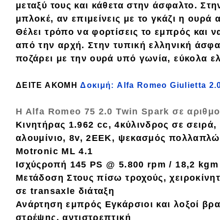
μεταξύ τους και κάθετα στην άσφαλτο. Στ
μπλοκέ, αν επιμείνεις με το γκάζι η ουρά
Θέλει τρόπο να φορτίσεις το εμπρός και 
από την αρχή.
Στην τυπική ελληνική άσφα
ποζάρει με την ουρά υπό γωνία
, εύκολα ε
ΔΕΙΤΕ ΑΚΟΜΗ
Δοκιμή: Alfa Romeo Giulietta 2.
H Alfa Romeo 75 2.0 Twin Spark σε αριθμ
Κινητήρας
1.962 cc
,
4κύλινδρος σε σειρά,
αλουμίνιο, 8v, 2ΕΕΚ, ψεκασμός πολλαπλώ
Motronic ML 4.1
Ισχύςροπή
145 PS @ 5.800 rpm / 18,2 kgm
Μετάδοση
Στους πίσω τροχούς, χειροκίνη
σε transaxle διάταξη
Ανάρτηση εμπρός
Εγκάρσιοι και λοξοί βρ
στρέψης, αντιστρεπτική