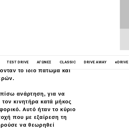
ΦΩΤΟΓΡΑΦΙΕΣ
on
5 μαρτυρά την συγγένεια
TEST DRIVE
ΑΓΏΝΕΣ
CLASSIC
DRIVE AWAY
eDRIVE
ονταν το ίδιο πάτωμα και
ερών.
 πίσω ανάρτηση, για
να
ε τον κινητήρα κατά μήκος
φορικό. Αυτό ήταν το κύριο
ποχή που με εξαίρεση τη
ορούσε να θεωρηθεί