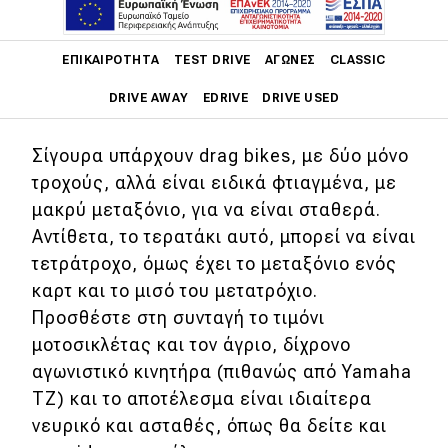
Στα drag strips, και ιδιαίτερα τα
Main navigation
αμερικάνικα, εμφανίζονται
ΕΠΙΚΑΙΡΌΤΗΤΑ
TEST DRIVE
ΑΓΏΝΕΣ
CLASSIC
διάφορες τρελές κατασκευές, όμως η
DRIVE AWAY
EDRIVE
DRIVE USED
συγκεκριμένη πάει για βραβείο.
Main navigation
Σίγουρα υπάρχουν drag bikes, με δύο μόνο
Επικαιρότητα
τροχούς, αλλά είναι ειδικά φτιαγμένα, με
μακρύ μεταξόνιο, για να είναι σταθερά.
Νέα μοντέλα
Αντίθετα, το τερατάκι αυτό, μπορεί να είναι
Πρωτότυπα
τετράτροχο, όμως έχει το μεταξόνιο ενός
Ελλάδα
καρτ και το μισό του μετατρόχιο.
Προσθέστε στη συνταγή το τιμόνι
Κόσμος
μοτοσικλέτας και τον άγριο, δίχρονο
Τεχνολογία
αγωνιστικό κινητήρα (πιθανώς από Yamaha
TZ) και το αποτέλεσμα είναι ιδιαίτερα
Ασφάλεια
νευρικό και ασταθές, όπως θα δείτε και
Αγορά