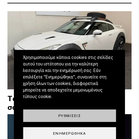
Χρησιμοποιούμε κάποια cookies στις σελίδες
αυτού του ιστότοπου για την καλύτερη
λειτουργία και την ενημέρωσή σας. Εάν
επιλέξετε "Ενημερώθηκα", συναινείτε στη
χρήση όλων των cookies, διαφορετικά
μπορείτε να αποδεχτείτε μεμονωμένους
τύπους cookie.
Το Nissan GT-R Dakar ξανά στο
σφυρί - Κανείς δεν το αγοράζει
ΡΥΘΜΊΣΕΙΣ
ΕΝΗΜΕΡΏΘΗΚΑ