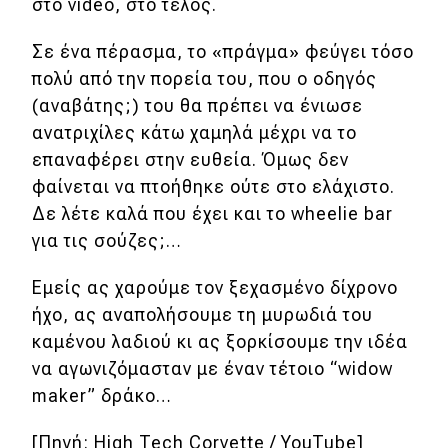
στο video, στο τέλος.
Απόψεις
Σε ένα πέρασμα, το «πράγμα» φεύγει τόσο
πολύ από την πορεία του, που ο οδηγός
Test Drive
(αναβάτης;) του θα πρέπει να ένιωσε
ανατριχίλες κάτω χαμηλά μέχρι να το
Δοκιμή
επαναφέρει στην ευθεία. Όμως δεν
φαίνεται να πτοήθηκε ούτε στο ελάχιστο.
Αποστολή
Δε λέτε καλά που έχει και το wheelie bar
Συγκρίνουμε
για τις σούζες;…
Εμείς ας χαρούμε τον ξεχασμένο δίχρονο
Αγώνες
ήχο, ας αναπολήσουμε τη μυρωδιά του
καμένου λαδιού κι ας ξορκίσουμε την ιδέα
Formula 1
να αγωνιζόμασταν με έναν τέτοιο “widow
WRC
maker” δράκο…
Motorsport
[Πηγή: High Tech Corvette / YouTube]