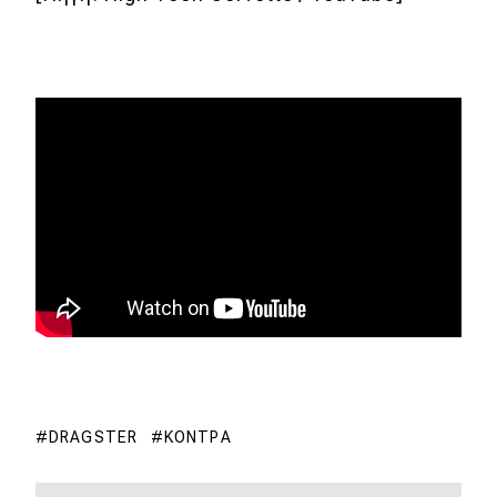
Eco
Νέα
Τεχνολογία
Mobility
Σταθμοί φόρτισης
Classic
Νέα
Παρουσιάσεις
DRAGSTER
ΚΌΝΤΡΑ
DRIVE Away