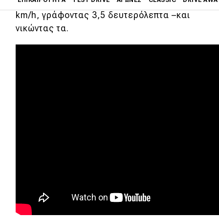
τα παραπάνω μοντέλα στο σπριντ 0-100
km/h, γράφοντας 3,5 δευτερόλεπτα –και
Main navigation
νικώντας τα.
Επικαιρότητα
Νέα μοντέλα
Πρωτότυπα
Ελλάδα
Κόσμος
Τεχνολογία
Ασφάλεια
Αγορά
Απόψεις