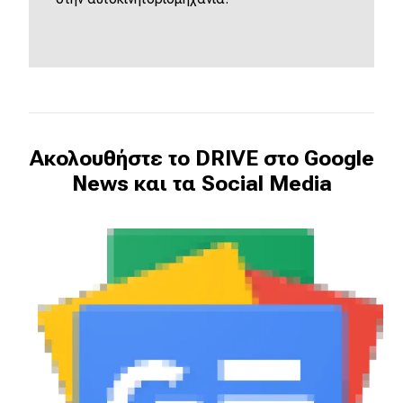
Μεταχειρισμένο
Οδηγός αγοράς
Συμβουλές
Χρηστικά
Ακολουθήστε το DRIVE στο Google
News και τα Social Media
Συμβουλές
ΚΤΕΟ
Οδική βοήθεια
eDRIVE
DRIVE USED