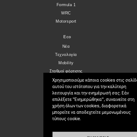
Formula 1
WRC
Motorsport
Eco
Νέα
Τεχνολογία
Mobility
Σταθμοί φόρτισης
Χρησιμοποιούμε κάποια cookies στις σελίδ
αυτού του ιστότοπου για την καλύτερη
CLASSIC
λειτουργία και την ενημέρωσή σας. Εάν
Νέα
επιλέξετε "Ενημερώθηκα", συναινείτε στη
Παρουσιάσεις
χρήση όλων των cookies, διαφορετικά
μπορείτε να αποδεχτείτε μεμονωμένους
τύπους cookie.
DRIVE AWAY
MOTO