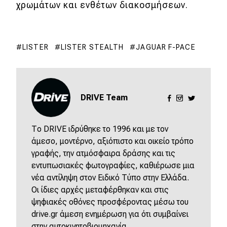
χρωμάτων και ενθέτων διακοσμήσεων.
Τεχνολογία
Mobility
LISTER
LISTER STEALTH
JAGUAR F-PACE
Σταθμοί φόρτισης
Classic
DRIVE Team
Νέα
Το DRIVE ιδρύθηκε το 1996 και με τον
Παρουσιάσεις
άμεσο, μοντέρνο, αξιόπιστο και οικείο τρόπο
γραφής, την ατμόσφαιρα δράσης και τις
εντυπωσιακές φωτογραφίες, καθιέρωσε μια
DRIVE Away
νέα αντίληψη στον Ειδικό Τύπο στην Ελλάδα.
Οι ίδιες αρχές μεταφέρθηκαν και στις
MOTO
ψηφιακές οθόνες προσφέροντας μέσω του
drive.gr άμεση ενημέρωση για ότι συμβαίνει
στην αυτοκινητοβιομηχανία.