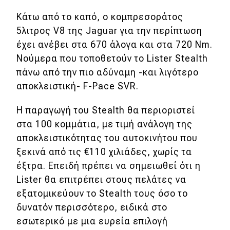
Test Drive
Κάτω από το καπό, ο κομπρεσοράτος
Δοκιμή
5λιτρος V8 της Jaguar για την περίπτωση
έχει ανέβει στα 670 άλογα και στα 720 Nm.
Αποστολή
Νούμερα που τοποθετούν το Lister Stealth
Συγκρίνουμε
πάνω από την πιο αδύναμη -και λιγότερο
αποκλειστική- F-Pace SVR.
Αγώνες
H παραγωγή του Stealth θα περιοριστεί
στα 100 κομμάτια, με τιμή ανάλογη της
Formula 1
αποκλειστικότητας του αυτοκινήτου που
WRC
ξεκινά από τις €110 χιλιάδες, χωρίς τα
έξτρα. Επειδή πρέπει να σημειωθεί ότι η
Motorsport
Lister θα επιτρέπει στους πελάτες να
εξατομικεύουν το Stealth τους όσο το
Eco
δυνατόν περισσότερο, ειδικά στο
εσωτερικό με μια ευρεία επιλογή
Νέα