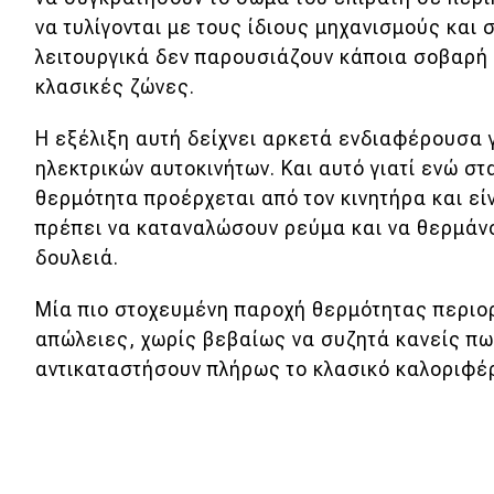
να τυλίγονται με τους ίδιους μηχανισμούς και 
Νέα
λειτουργικά δεν παρουσιάζουν κάποια σοβαρή
Παρουσιάσεις
κλασικές ζώνες.
Η εξέλιξη αυτή δείχνει αρκετά ενδιαφέρουσα
DRIVE Away
ηλεκτρικών αυτοκινήτων. Και αυτό γιατί ενώ σ
θερμότητα προέρχεται από τον κινητήρα και εί
MOTO
πρέπει να καταναλώσουν ρεύμα και να θερμάνο
δουλειά.
Μεταχειρισμένο
Μία πιο στοχευμένη παροχή θερμότητας περιορ
Οδηγός αγοράς
απώλειες, χωρίς βεβαίως να συζητά κανείς πω
Συμβουλές
αντικαταστήσουν πλήρως το κλασικό καλοριφέ
Χρηστικά