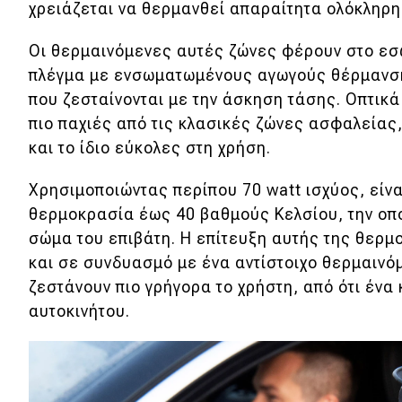
χρειάζεται να θερμανθεί απαραίτητα ολόκληρη
Κόσμος
Οι θερμαινόμενες αυτές ζώνες φέρουν στο εσω
Τεχνολογία
πλέγμα με ενσωματωμένους αγωγούς θέρμανση
Ασφάλεια
που ζεσταίνονται με την άσκηση τάσης. Οπτικά
πιο παχιές από τις κλασικές ζώνες ασφαλεία
Αγορά
και το ίδιο εύκολες στη χρήση.
Απόψεις
Χρησιμοποιώντας περίπου 70 watt ισχύος, είν
θερμοκρασία έως 40 βαθμούς Κελσίου, την οπ
Test Drive
σώμα του επιβάτη. Η επίτευξη αυτής της θερμ
και σε συνδυασμό με ένα αντίστοιχο θερμαινό
Δοκιμή
ζεστάνουν πιο γρήγορα το χρήστη, από ότι ένα
Αποστολή
αυτοκινήτου.
Συγκρίνουμε