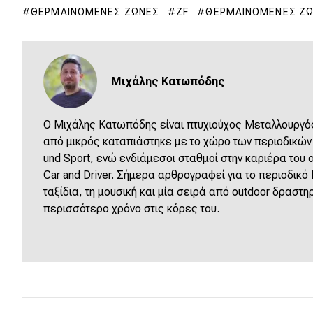
Συμβουλές
ΘΕΡΜΑΙΝΌΜΕΝΕΣ ΖΏΝΕΣ
ZF
ΘΕΡΜΑΙΝΌΜΕΝΕΣ ΖΏ
ΚΤΕΟ
Οδική βοήθεια
Μιχάλης Κατωπόδης
eDRIVE
Ο Μιχάλης Κατωπόδης είναι πτυχιούχος Μεταλλουργός
DRIVE USED
από μικρός καταπιάστηκε με το χώρο των περιοδικών α
und Sport, ενώ ενδιάμεσοι σταθμοί στην καριέρα του
Car and Driver. Σήμερα αρθρογραφεί για το περιοδικό
ταξίδια, τη μουσική και μία σειρά από outdoor δραστη
περισσότερο χρόνο στις κόρες του.