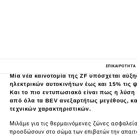
Main navigati
ΕΠΙΚΑΙΡΌΤΗΤΑ
Μία νέα καινοτομία της ZF υπόσχεται αύξ
ηλεκτρικών αυτοκινήτων έως και 15% τις 
Main navigation
Και το πιο εντυπωσιακό είναι πως η λύση 
Επικαιρότητα
από όλα τα BEV ανεξαρτήτως μεγέθους, κ
τεχνικών χαρακτηριστικών.
Νέα μοντέλα
Πρωτότυπα
Μιλάμε για τις θερμαινόμενες ζώνες ασφαλεία
προσδώσουν στο σώμα των επιβατών την απαιτ
Ελλάδα