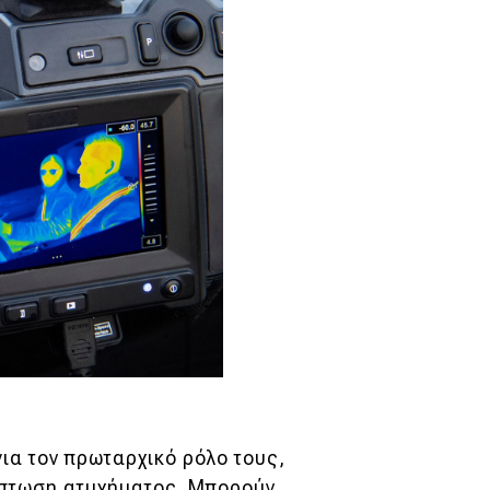
ια τον πρωταρχικό ρόλο τους,
ίπτωση ατυχήματος. Μπορούν