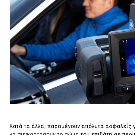
Αγώνες
Formula 1
WRC
Motorsport
Eco
Νέα
Τεχνολογία
Mobility
Σταθμοί φόρτισης
Κατά τα άλλα, παραμένουν απόλυτα ασφαλείς γ
Classic
να συγκρατήσουν το σώμα του επιβάτη σε περ